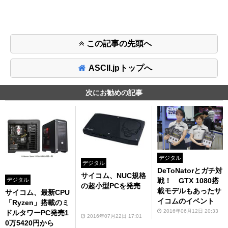
この記事の先頭へ
ASCII.jpトップへ
次にお勧めの記事
デジタル
デジタル
DeToNatorとガチ対
サイコム、NUC規格
デジタル
戦！ GTX 1080搭
の超小型PCを発売
載モデルもあったサ
サイコム、最新CPU
イコムのイベント
「Ryzen」搭載のミ
2016年06月12日 20:33
ドルタワーPC発売1
2016年07月22日 17:01
0万5420円から