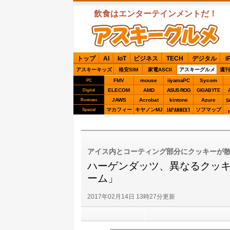
飲食はエンターテインメントだ！
ASCIIグルメ
トップ
AI
IoT
ビジネス
TECH
デジタル
i
アスキーキッズ
格安SIM
家電ASCII
アスキーグルメ
週刊
FMV
mouse
iiyamaPC
Sycom
PC
ELECOM
AMD
ASUS ROG
Digital
GIGABYTE
JAWS
Acrobat
kintone
Azure
Business
S
JAPANNEXT
マカフィー
キヤノンMJ
ソフマップ
Special
アイス内とコーティング部分にクッキーが
ハーゲンダッツ、異なるクッ
ーム」
2017年02月14日 13時27分更新