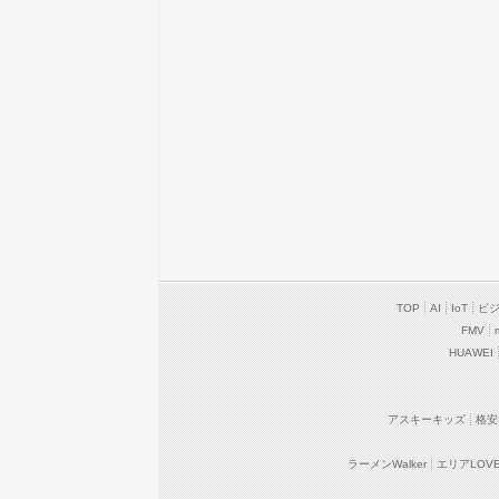
TOP
AI
IoT
ビ
FMV
HUAWEI
アスキーキッズ
格安
ラーメンWalker
エリアLOVEW