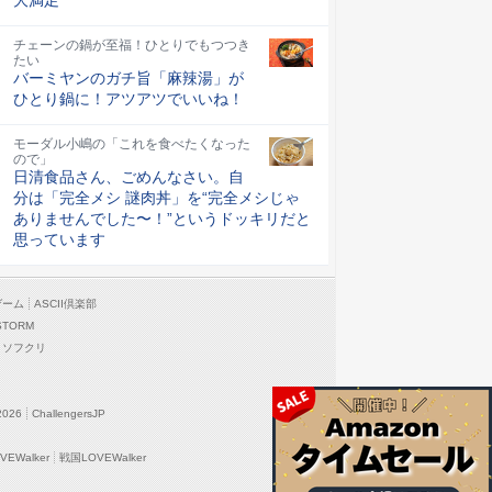
チェーンの鍋が至福！ひとりでもつつき
たい
バーミヤンのガチ旨「麻辣湯」が
ひとり鍋に！アツアツでいいね！
モーダル小嶋の「これを食べたくなった
ので」
日清食品さん、ごめんなさい。自
分は「完全メシ 謎肉丼」を“完全メシじゃ
ありませんでした〜！”というドッキリだと
思っています
ゲーム
ASCII倶楽部
STORM
ソフクリ
2026
ChallengersJP
EWalker
戦国LOVEWalker