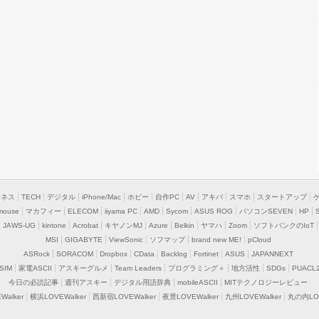
ジネス
TECH
デジタル
iPhone/Mac
ホビー
自作PC
AV
アキバ
スマホ
スタートアップ
mouse
マカフィー
ELECOM
iiyama PC
AMD
Sycom
ASUS ROG
パソコンSEVEN
HP
JAWS-UG
kintone
Acrobat
キヤノンMJ
Azure
Belkin
ヤマハ
Zoom
ソフトバンクのIoT
MSI
GIGABYTE
ViewSonic
ソフマップ
brand new ME!
pCloud
ASRock
SORACOM
Dropbox
CData
Backlog
Fortinet
ASUS
JAPANNEXT
SIM
家電ASCII
アスキーグルメ
Team Leaders
プログラミング＋
地方活性
SDGs
PUACL
今日の必読記事
週刊アスキー
デジタル用語辞典
mobileASCII
MITテクノロジーレビュー
alker
横浜LOVEWalker
西新宿LOVEWalker
夜景LOVEWalker
九州LOVEWalker
丸の内LOV