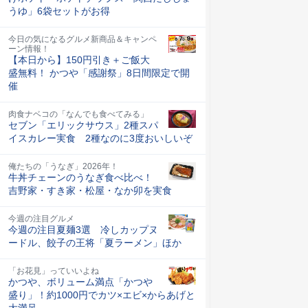
うゆ」6袋セットがお得
今日の気になるグルメ新商品＆キャンペ
ーン情報！
【本日から】150円引き＋ご飯大
盛無料！ かつや「感謝祭」8日間限定で開
催
肉食ナベコの「なんでも食べてみる」
セブン「エリックサウス」2種スパ
イスカレー実食 2種なのに3度おいしいぞ
俺たちの「うなぎ」2026年！
牛丼チェーンのうなぎ食べ比べ！
吉野家・すき家・松屋・なか卯を実食
今週の注目グルメ
今週の注目夏麺3選 冷しカップヌ
ードル、餃子の王将「夏ラーメン」ほか
「お花見」っていいよね
かつや、ボリューム満点「かつや
盛り」！約1000円でカツ×エビ×からあげと
大満足