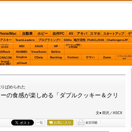
Phone/Mac
自動車
ホビー
自作PC
AV
アキバ
スマホ
ゲ
スタートアップ
アスキー
TeamLeaders
プログラミング+
SDGs
地方活性
PUACL2026
ChallengersJP
パソコン
ゲーミングPC
MSI
ASUS
HP
STORM
SEVEN
ASRock
HUAWEI
ViewSonic
Belkin
ソフトバンクの
Dropbox
CData
Backlog
Fortinet
ヤマハ
Zoom
ORACOM
IoT
brand
pCloud
new ME!
散りばめられた
キーの食感が楽しめる「ダブルクッキー＆クリ
文● 田沢／ASCII
お気に入り
一覧