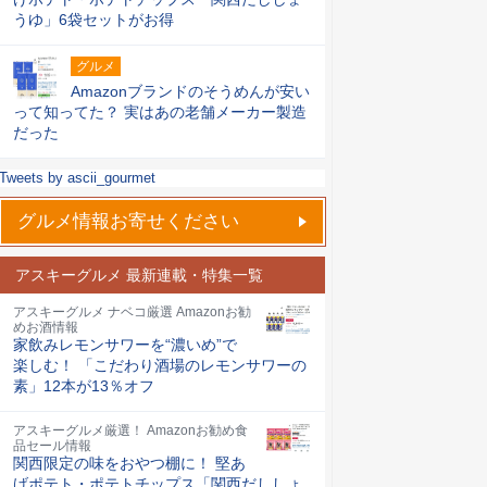
うゆ」6袋セットがお得
グルメ
Amazonブランドのそうめんが安い
って知ってた？ 実はあの老舗メーカー製造
だった
Tweets by ascii_gourmet
グルメ情報お寄せください
アスキーグルメ 最新連載・特集一覧
アスキーグルメ ナベコ厳選 Amazonお勧
めお酒情報
家飲みレモンサワーを“濃いめ”で
楽しむ！ 「こだわり酒場のレモンサワーの
素」12本が13％オフ
アスキーグルメ厳選！ Amazonお勧め食
品セール情報
関西限定の味をおやつ棚に！ 堅あ
げポテト・ポテトチップス「関西だししょ