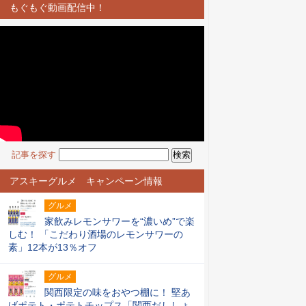
もぐもぐ動画配信中！
記事を探す
アスキーグルメ キャンペーン情報
グルメ
家飲みレモンサワーを“濃いめ”で楽
しむ！ 「こだわり酒場のレモンサワーの
素」12本が13％オフ
グルメ
関西限定の味をおやつ棚に！ 堅あ
げポテト・ポテトチップス「関西だししょ