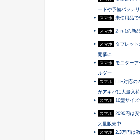
ードや予備バッテリ
未使用品で
スマホ
2-in-1の
スマホ
タブレット
スマホ
開催に
モニターア
スマホ
ルダー
LTE対応の2
スマホ
がアキバに大量入荷
10型サイズ
スマホ
2999円は
スマホ
大量販売中
2.3万円は激
スマホ