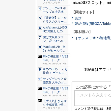
microSDスロット、
な睡眠を...
アイリスプラザ
アンカーの23Lポ
【関連サイト】
ータブル冷蔵庫が
Ama...
【決定版】ミドル
東芝
クラスのスマート
製品情報(REGZA Tablet 
フォンの...
なぜahamoは40G
Bに増量したの
【取材協力】
か ...
腰は大風量ファ
イオシス アキバ路地裏
ン、背中はペルチ
ェ冷却。ダ...
MacBook Air（M
5）がセールで...
FINCHI主催「IVS2
026」トーク...
FINCHI on GOETHE
本記事はアフィ
重めの3Dゲームも
快適！ ゲームに強
いH...
ヤマダデンキと介
護業界大手のツク
イが協業...
FINCHI主催「IVS2
026」トーク...
FINCHI on GOETHE
【大人気】ひんや
り冷感寝具で快適
な睡眠を...
アイリスプラザ