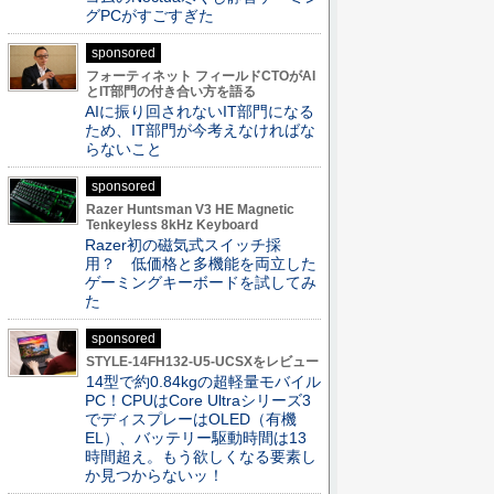
グPCがすごすぎた
sponsored
フォーティネット フィールドCTOがAI
とIT部門の付き合い方を語る
AIに振り回されないIT部門になる
ため、IT部門が今考えなければな
らないこと
sponsored
Razer Huntsman V3 HE Magnetic
Tenkeyless 8kHz Keyboard
Razer初の磁気式スイッチ採
用？ 低価格と多機能を両立した
ゲーミングキーボードを試してみ
た
sponsored
STYLE-14FH132-U5-UCSXをレビュー
14型で約0.84kgの超軽量モバイル
PC！CPUはCore Ultraシリーズ3
でディスプレーはOLED（有機
EL）、バッテリー駆動時間は13
時間超え。もう欲しくなる要素し
か見つからないッ！