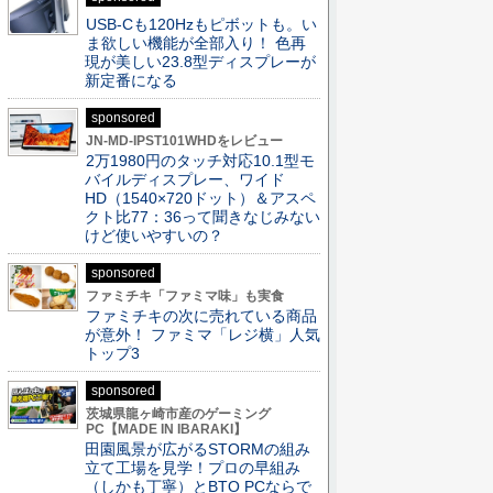
USB-Cも120Hzもピボットも。い
ま欲しい機能が全部入り！ 色再
現が美しい23.8型ディスプレーが
新定番になる
sponsored
JN-MD-IPST101WHDをレビュー
2万1980円のタッチ対応10.1型モ
バイルディスプレー、ワイド
HD（1540×720ドット）＆アスペ
クト比77：36って聞きなじみない
けど使いやすいの？
sponsored
ファミチキ「ファミマ味」も実食
ファミチキの次に売れている商品
が意外！ ファミマ「レジ横」人気
トップ3
sponsored
茨城県龍ヶ崎市産のゲーミング
PC【MADE IN IBARAKI】
田園風景が広がるSTORMの組み
立て工場を見学！プロの早組み
（しかも丁寧）とBTO PCならで