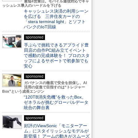
最短4営業日。モバイル通信対応でキャ
ッシュレス導入のハードルを下げる
キャッシュレス決済の利用シーン
を広げる 三井住友カードの
「stera terminal light」とソフト
バンクのIoT回線
sponsored
手ぶらで挑戦できるアプライド豊
田店の自作PC組み立てイベント
で感動の完成体験を！ プロのスタ
ッフによるサポートで初参加でも
安心
sponsored
ガバナンスの徹底で安全を担保し、AI
活用の促進で目指すのは“トレジャー
Box”という成長エンジン
“120TB消失危機”を救ったBox。
ゼネラルが挑むグローバルデータ
統合の舞台裏
sponsored
好評のViewSonic「モニターアー
ム」にスタイリッシュなモデルが
新登場！ アームの動きがスムーズ