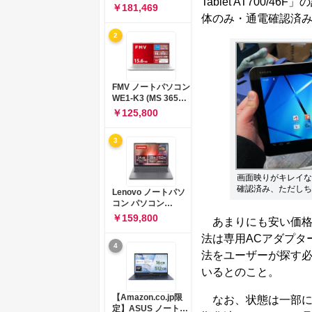
Tablet AT700
コン 15-fd 15.6イン
￥181,469
チ インテル Core 5
体のみ・通電確認済
120U メモリ16GB
2
SSD512GB
Windows 11
Microsoft Office
2024搭載 WPS
Office搭載 カメラシ
FMV ノートパソコン
ャッター 指紋認証 薄
WE1-K3 (MS 365
型 Copilotキー搭載
Personal/Copilotキ
￥125,800
ナチュラルシルバー
ー搭載/Win 11/15.6
(BJ0M5PA-AAAI)
型/Core
3
i5/16GB/SSD
512GB/ホワイト)
FMVWK3E15W_AZ
画面映りがキレイな
確認済み、ただしち
Lenovo ノートパソ
コン パソコン
IdeaPad Slim 3 14.0
￥159,800
あまりにも安い価格
インチ AMD
Ryzen™ 5 8640HS
法は専用ACアダプタ
4
メモリ16GB
法をユーザーが探す必
SSD512GB
Microsoft 365 試用
いるとのこと。
版 Windows11 バッ
テリー駆動12.6時間
【Amazon.co.jp限
なお、状態は一部に
重量1.39kg ルナグレ
定】ASUS ノートパ