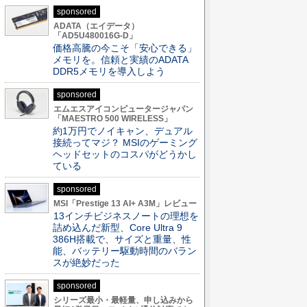
sponsored
ADATA（エイデータ）
「AD5U480016G-D」
価格高騰の今こそ「安心できる」
メモリを。信頼と実績のADATA
DDR5メモリを導入しよう
sponsored
エムエスアイコンピュータージャパン
「MAESTRO 500 WIRELESS」
約1万円でノイキャン、デュアル
接続ってマジ？ MSIのゲーミング
ヘッドセットのコスパがどうかし
ている
sponsored
MSI「Prestige 13 AI+ A3M」レビュー
13インチビジネスノートの理想を
詰め込んだ新型、Core Ultra 9
386H搭載で、サイズと重量、性
能、バッテリー駆動時間のバラン
スが絶妙だった
sponsored
シリーズ最小・最軽量、申し込みから