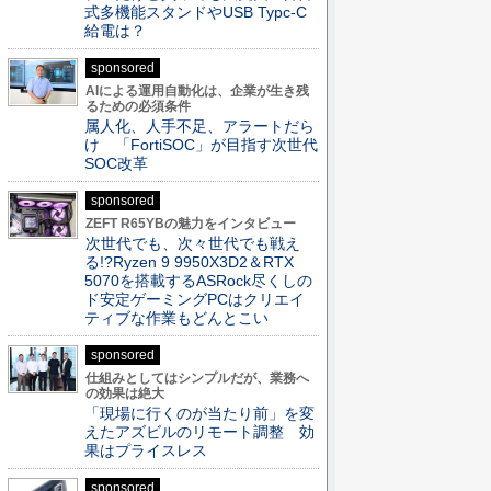
式多機能スタンドやUSB Typc-C
給電は？
sponsored
AIによる運用自動化は、企業が生き残
るための必須条件
属人化、人手不足、アラートだら
け 「FortiSOC」が目指す次世代
SOC改革
sponsored
ZEFT R65YBの魅力をインタビュー
次世代でも、次々世代でも戦え
る!?Ryzen 9 9950X3D2＆RTX
5070を搭載するASRock尽くしの
ド安定ゲーミングPCはクリエイ
ティブな作業もどんとこい
sponsored
仕組みとしてはシンプルだが、業務へ
の効果は絶大
「現場に行くのが当たり前」を変
えたアズビルのリモート調整 効
果はプライスレス
sponsored