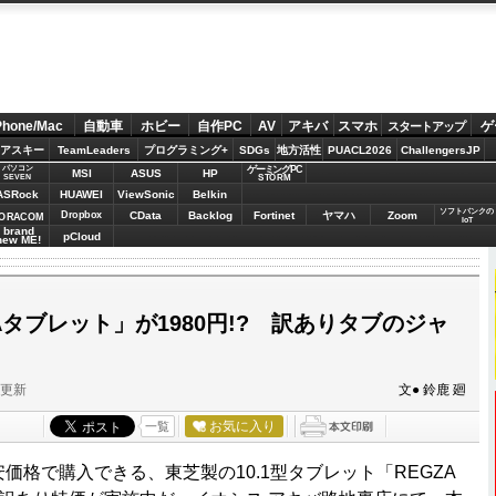
Phone/Mac
自動車
ホビー
自作PC
AV
アキバ
スマホ
ゲ
スタートアップ
アスキー
TeamLeaders
プログラミング+
SDGs
地方活性
PUACL2026
ChallengersJP
パソコン
ゲーミングPC
MSI
ASUS
HP
STORM
SEVEN
ASRock
HUAWEI
ViewSonic
Belkin
ソフトバンクの
Dropbox
CData
Backlog
Fortinet
ヤマハ
Zoom
ORACOM
IoT
brand
pCloud
new ME!
Aタブレット」が1980円!? 訳ありタブのジャ
分更新
文● 鈴鹿 廻
お気に入り
一覧
価格で購入できる、東芝製の10.1型タブレット「REGZA