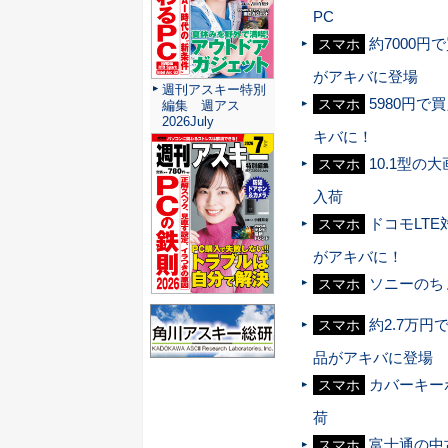
PC
約7000円
スマホ
がアキバに登場
週刊アスキー特別
5980円で
スマホ
編集 週アス
2026July
キバに！
10.1型の大
スマホ
入荷
ドコモLTE
スマホ
がアキバに！
ソニーのちょ
スマホ
約2.7万円で
スマホ
品がアキバに登場
カバーキーボ
スマホ
荷
富士通の中古
スマホ