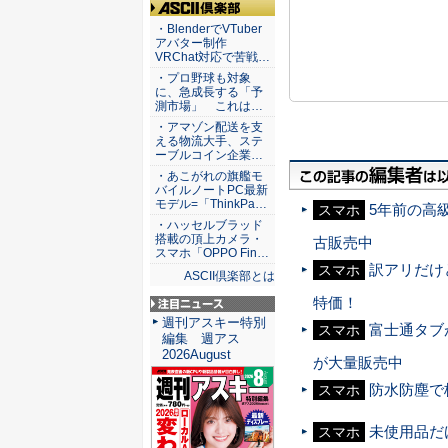
ASCII倶楽部
・BlenderでVTuber
アバター制作
VRChat対応で苦戦…
・プロ野球も対象
に、急成長する「予
測市場」 これは…
・アマゾン配送を支
える物流大手、ステ
ーブルコイン企業…
・あこがれの旗艦モ
バイルノートPC最新
モデル=「ThinkPa…
5年前の高級
スマホ
・ハッセルブラッド
搭載の頂上カメラ・
古販売中
スマホ「OPPO Fin…
訳アリだけど
スマホ
ASCII倶楽部とは
特価！
注目ニュース
週刊アスキー特別
富士通タブ
スマホ
編集 週アス
2026August
が大量販売中
防水防塵で
スマホ
未使用品だけ
スマホ