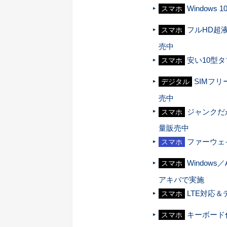
Window
スマホ
フルHD超液
スマホ
売中
安い10型
スマホ
SIMフリ
デジタル
売中
ジャンクだが
スマホ
量販売中
ファーウェイ
スマホ
Window
スマホ
アキバで実施
LTE対応＆デ
スマホ
キーボード付
スマホ