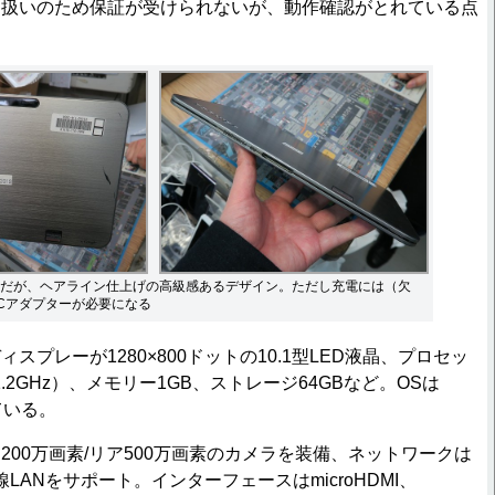
品扱いのため保証が受けられないが、動作確認がとれている点
だが、ヘアライン仕上げの高級感あるデザイン。ただし充電には（欠
Cアダプターが必要になる
プレーが1280×800ドットの10.1型LED液晶、プロセッ
（1.2GHz）、メモリー1GB、ストレージ64GBなど。OSは
している。
00万画素/リア500万画素のカメラを装備、ネットワークは
/nの無線LANをサポート。インターフェースはmicroHDMI、