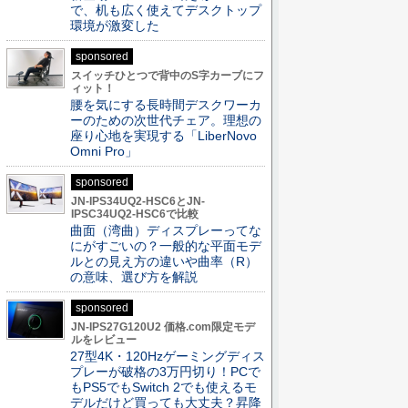
で、机も広く使えてデスクトップ
環境が激変した
sponsored
スイッチひとつで背中のS字カーブにフ
ィット！
腰を気にする長時間デスクワーカ
ーのための次世代チェア。理想の
座り心地を実現する「LiberNovo
Omni Pro」
sponsored
JN-IPS34UQ2-HSC6とJN-
IPSC34UQ2-HSC6で比較
曲面（湾曲）ディスプレーってな
にがすごいの？一般的な平面モデ
ルとの見え方の違いや曲率（R）
の意味、選び方を解説
sponsored
JN-IPS27G120U2 価格.com限定モデ
ルをレビュー
27型4K・120Hzゲーミングディス
プレーが破格の3万円切り！PCで
もPS5でもSwitch 2でも使えるモ
デルだけど買っても大丈夫？昇降