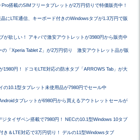
s 10 Pro搭載のSIMフリータブレットが2万円切りで特価販売中！
晶にLTE通信、キーボード付きのWindowsタブが1.3万円で販
タブが欲しい！ アキバで激安アウトレットが3980円から販売中
ーの「Xperia Tablet Z」が2万円切り 激安アウトレット品が販
1980円！ ドコモLTE対応の防水タブ「ARROWS Tab」が大
の10.1型タブレット未使用品が7980円でセール中
s／Androidタブレットが6980円から買えるアウトレットセールが
ジタイザペン搭載で7980円！ NECの10.1型Windows 10タブ
き＆LTE対応で3万円切り！ デルの11型Windowsタブ