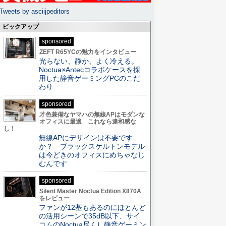
Tweets by asciijpeditors
ピックアップ
sponsored
ZEFT R65YCの魅力をインタビュー
光らない、静か、よく冷える。
Noctua×Antecコラボケースを採
用した静音ゲーミングPCのこだ
わり
sponsored
才色兼備なヤマハの無線APはモダンな
オフィスに最適 これなら違和感な
し！
無線APにデザインは不要です
か？ ブラックスケルトンモデル
は今どきのオフィスにめちゃなじ
むんです
sponsored
Silent Master Noctua Edition X870A
をレビュー
ファンが12基もあるのにほとんど
の活用シーンで35dB以下、サイ
コムのNoctua尽くし静音ゲーミン