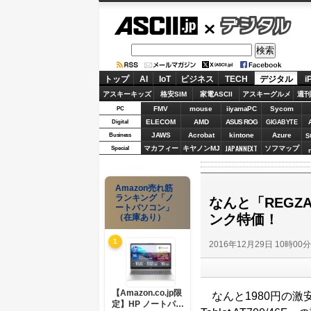
ASCII.jp
デジタル
トップ
AI
IoT
ビジネス
TECH
デジタル
i
アスキーキッズ
格安SIM
家電ASCII
アスキーグルメ
週刊
FMV
mouse
iiyamaPC
Sycom
PC
ELECOM
AMD
ASUS ROG
Digital
GIGABYTE
JAWS
Acrobat
kintone
Azure
Business
S
JAPANNEXT
マカフィー
キヤノンMJ
ソフマップ
Special
Amazon売れ筋
ランキング「ノ
なんと「REGZ
ートパソコン」
ンク特価！
（在庫あり）
1
2016年12月29日 10時00
【Amazon.co.jp限
なんと1980円の激安
定】HP ノートパソ