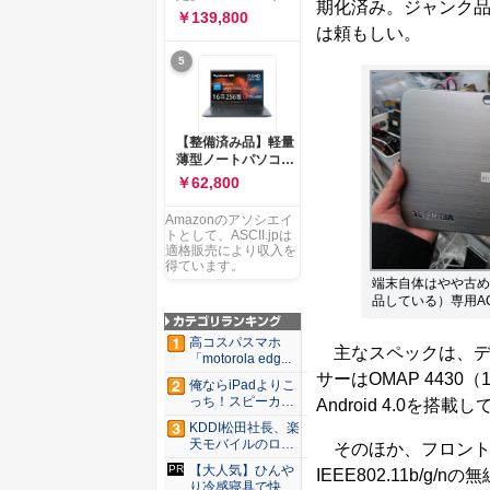
ー 83K9003JJP ノー
期化済み。ジャンク
ソコン Vivobook 15
￥139,800
トPC
M1502NAQ 15.6イ
は頼もしい。
ンチ AMD Ryzen 7
5
170 メモリ16GB
SSD 512GB
Microsoft 365
Personal (24か月版)
搭載 Windows 11 重
【整備済み品】軽量
量1.7kg Wi-Fi 6E ク
薄型ノートパソコン
ワイエットブルー
dynabook G83 ■
￥62,800
M1502NAQ-
13.3型
R7165BUWS
FHD(1920x1080) -
Amazonのアソシエイ
高性能第11世代Core
トとして、ASCII.jpは
i5-1135G7 - メモリ
適格販売により収入を
16GB - SSD 256GB
得ています。
- Webカメラ -
端末自体はやや古め
WiFi&Bluetooth -
品している）専用A
USB Type-C - MS
Office 2021 - Win11
高コスパスマホ
主なスペックは、ディス
搭載
「motorola edg...
サーはOMAP 4430
俺ならiPadよりこ
っち！スピーカー
Android 4.0を搭載
9個...
KDDI松田社長、楽
天モバイルのロー
そのほか、フロント2
ミン...
【大人気】ひんや
IEEE802.11b/g
り冷感寝具で快適