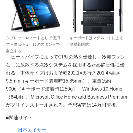
タブレットやノートとして使用
キーボードはマグネットによる
する際は備え付けのスタンドで
簡易着脱式
自立する
ヒートパイプによってCPUの熱を伝達し、冷却ファン
なしに放散する液冷システムを採用するため静音性に優
れる。本体サイズはおよそ幅292.1×奥行き201.4×高さ
9.5mm（キーボード装着時15.85mm）、重量は約
900g（キーボード装着時1250g）。Windows 10 Home
（64bit）、Microsoft Office Home and Business Premium
がプリインストールされる。予想実売は14万円前後。
■関連サイト
日本エイサー