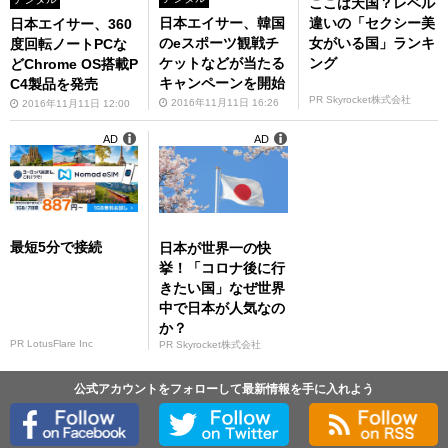
ここは天国？レベル
違いの「セクシー美
日本エイサー、韓国
日本エイサー、360
女がいる国」ランキ
のeスポーツ観戦チ
度回転ノートPCな
ング
ケットなどが当たる
どChrome OS搭載P
キャンペーンを開始
C4製品を発売
PR Skyrocket株式会社
2016年11月11日 16:26
2016年11月11日 12:00
AD
AD
最短5分で接続
日本が世界一の快
挙！「コロナ後に行
きたい国」なぜ世界
中で日本が人気なの
か？
PR LotusFlare Inc
PR Skyrocket株式会社
公式アカウントをフォローして最新情報を手に入れよう