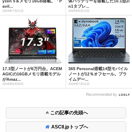
yzen 5＆メモリ16GB搭載。「P
体バッテリーを搭載した10.1型2i
avil...
n1タブレ...
2026年7月21日
2026年6月12日
17.3型ノートが6万円台。ACEM
365 Personal搭載14型モバイル
AGICの16GBメモリ搭載モデル
ノートが12％オフセール。プラ
がAmaz...
イムデー...
2026年6月30日
2026年7月11日
Recommended by
この記事の先頭へ
ASCII.jpトップへ