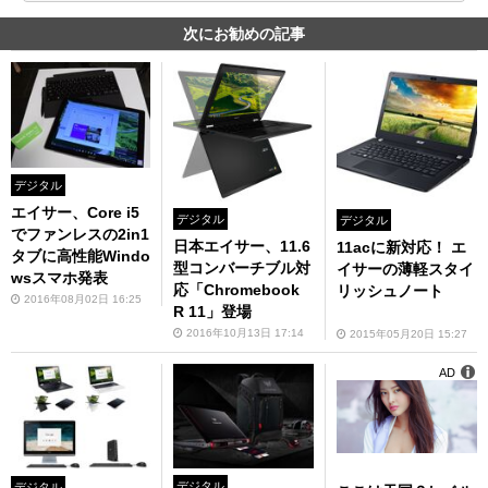
次にお勧めの記事
デジタル
エイサー、Core i5
デジタル
デジタル
でファンレスの2in1
日本エイサー、11.6
11acに新対応！ エ
タブに高性能Windo
型コンバーチブル対
イサーの薄軽スタイ
wsスマホ発表
応「Chromebook
リッシュノート
2016年08月02日 16:25
R 11」登場
2016年10月13日 17:14
2015年05月20日 15:27
AD
デジタル
デジタル