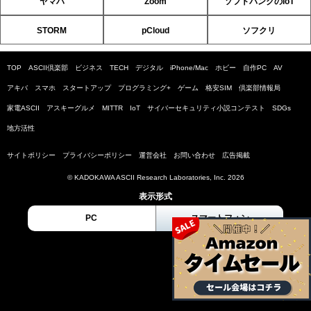
ヤマハ
Zoom
ソフトバンクのIoT
STORM
pCloud
ソフクリ
TOP
ASCII倶楽部
ビジネス
TECH
デジタル
iPhone/Mac
ホビー
自作PC
AV
アキバ
スマホ
スタートアップ
プログラミング+
ゲーム
格安SIM
倶楽部情報局
家電ASCII
アスキーグルメ
MITTR
IoT
サイバーセキュリティ小説コンテスト
SDGs
地方活性
サイトポリシー
プライバシーポリシー
運営会社
お問い合わせ
広告掲載
© KADOKAWA ASCII Research Laboratories, Inc. 2026
表示形式
PC
スマートフォン