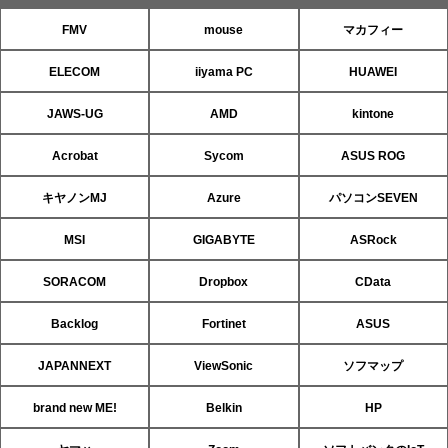
FMV
mouse
マカフィー
ELECOM
iiyama PC
HUAWEI
JAWS-UG
AMD
kintone
Acrobat
Sycom
ASUS ROG
キヤノンMJ
Azure
パソコンSEVEN
MSI
GIGABYTE
ASRock
SORACOM
Dropbox
CData
Backlog
Fortinet
ASUS
JAPANNEXT
ViewSonic
ソフマップ
brand new ME!
Belkin
HP