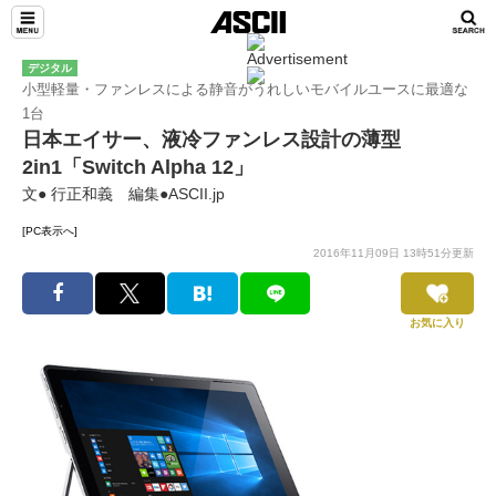
デジタル
小型軽量・ファンレスによる静音がうれしいモバイルユースに最適な
1台
日本エイサー、液冷ファンレス設計の薄型
2in1「Switch Alpha 12」
文● 行正和義 編集●ASCII.jp
[PC表示へ]
2016年11月09日 13時51分更新
お気に入り