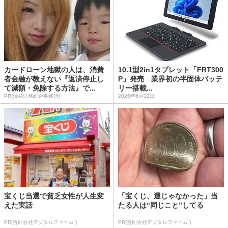
カードローン地獄の人は、消費
10.1型2in1タブレット「FRT300
者金融が教えない『返済停止し
P」発売 業界初の半固体バッテ
て減額・免除する方法』で...
リー搭載...
PR(渋谷法務総合事務所)
2026年6月12日
宝くじ当選で貧乏女性が人生変
「宝くじ、運じゃなかった」当
えた実話
たる人は“同じこと”してる
PR(合同会社デジタルファーム )
PR(合同会社デジタルファーム )