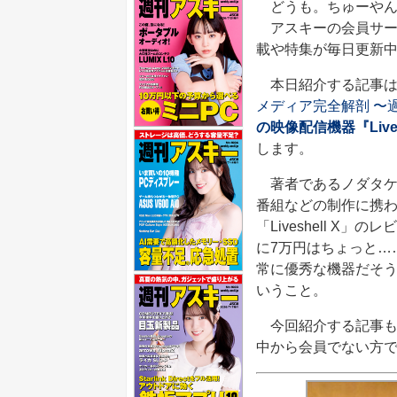
どうも。ちゅーやん
アスキーの会員サー
載や特集が毎日更新
本日紹介する記事は、
メディア完全解剖 〜
の映像配信機器『Liv
します。
著者であるノダタケ
番組などの制作に携わ
「Liveshell 
に7万円はちょっと…
常に優秀な機器だそ
いうこと。
今回紹介する記事も全
中から会員でない方