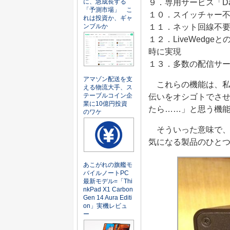
９．専用サービス「Da
に、急成長する
「予測市場」 こ
１０．スイッチャー
れは投資か、ギャ
１１．ネット回線不
ンブルか
１２．LiveWedg
時に実現
１３．多数の配信サ
アマゾン配送を支
これらの機能は、私
える物流大手、ス
テーブルコイン企
伝いをオシゴトでさせて
業に10億円投資
たら……」と思う機
のワケ
そういった意味で、私個
気になる製品のひと
あこがれの旗艦モ
バイルノートPC
最新モデル=「Thi
nkPad X1 Carbon
Gen 14 Aura Editi
on」実機レビュ
ー