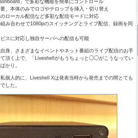
shboard」で多彩な機能を簡単にコントロール
不要、本体のみでロゴやテロップを挿入・切り替え
要のローカル配信など多彩な配信モードに対応
eとの組み合わせで1080pのスイッチングとライブ配信、録画を同
ービスに対応し独自サーバへの配信も可能
自身、さまざまなイベントやネット番組のライブ配信のお手
頂く上で、「Liveshellがもうちょっと◯◯がこうなってい
能ばかり。
人的に、Liveshell Xは発表当時から発売までの間とても
つでした。