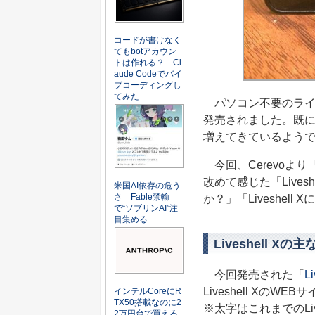
コードが書けなく
てもbotアカウン
トは作れる？ Cl
aude Codeでバイ
ブコーディングし
てみた
パソコン不要のライブ配信
発売されました。既にL
増えてきているよう
今回、Cerevoより「
改めて感じた「Lives
米国AI依存の危う
さ Fable禁輸
か？」「Liveshe
で“ソブリンAI”注
目集める
Liveshell Xの
今回発売された「
Li
Liveshell X
インテルCoreにR
TX50搭載なのに2
※太字はこれまでのLi
2万円台で買える