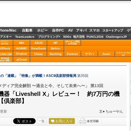
Phone/Mac
自動車
ホビー
自作PC
AV
アキバ
スマホ
ゲ
スタートアップ
アスキー
TeamLeaders
プログラミング+
SDGs
地方活性
PUACL2026
ChallengersJP
パソコン
ゲーミングPC
MSI
ASUS
HP
STORM
SEVEN
ASRock
HUAWEI
ViewSonic
Belkin
ソフトバンクの
Dropbox
CData
Backlog
Fortinet
ヤマハ
Zoom
ORACOM
IoT
brand
pCloud
new ME!
の「連載」「特集」が満載！ASCII倶楽部情報局
第35回
ディア完全解剖 〜過去と今、そして未来へ〜」 第13回
器「Liveshell X」レビュー！ 約7万円の機
【倶楽部】
分更新
文● ちゅーやん
お気に入り
一覧