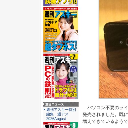
パソコン不要のライブ配信
注目ニュース
週刊アスキー特別
発売されました。既にL
編集 週アス
2026August
増えてきているよう