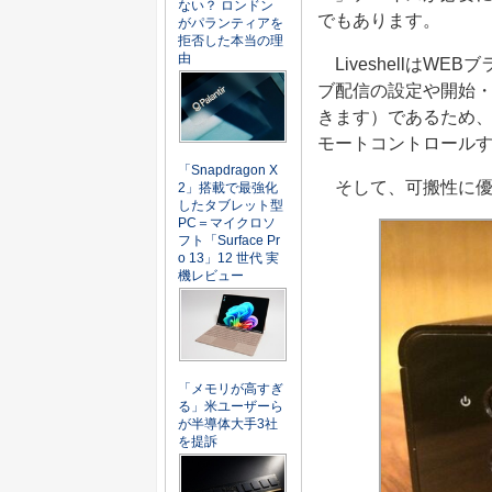
ない？ ロンドン
でもあります。
がパランティアを
拒否した本当の理
由
LiveshellはWEB
ブ配信の設定や開始
きます）であるため、すぐ
モートコントロール
「Snapdragon X
そして、可搬性に優
2」搭載で最強化
したタブレット型
PC＝マイクロソ
フト「Surface Pr
o 13」12 世代 実
機レビュー
「メモリが高すぎ
る」米ユーザーら
が半導体大手3社
を提訴