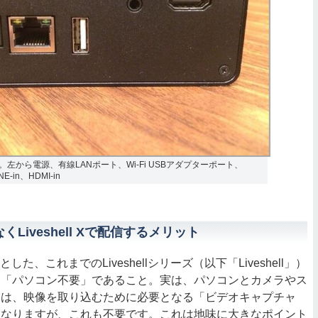
Xの背面。左から電源、有線LANポート、Wi-Fi USBアダプターポート、
E-in、HDMI-in
Liveshell Xで配信するメリット
じめとした、これまでのLiveshellシリーズ（以下「Liveshell」）
り「パソコン不要」であること。実は、パソコンとカメラやス
には、映像を取り込むために必要となる「ビデオキャプチャ
になりますが、これも不要です。これは地味に大きなポイント