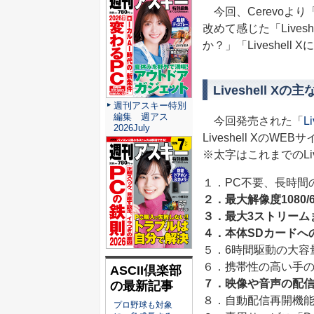
今回、Cerevoより「
改めて感じた「Lives
か？」「Liveshe
Liveshell Xの
週刊アスキー特別
編集 週アス
今回発売された「
Li
2026July
Liveshell X
※太字はこれまでのLi
１．PC不要、長時間
２．最大解像度1080/
３．最大3ストリーム
４．本体SDカードへの録
５．6時間駆動の大容
６．携帯性の高い手
ASCII倶楽部
７．映像や音声の配
の最新記事
８．自動配信再開機
プロ野球も対象