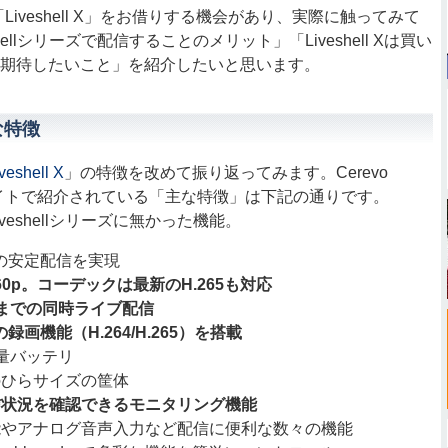
Liveshell X」をお借りする機会があり、実際に触ってみて
hellシリーズで配信することのメリット」「Liveshell Xは買い
ll Xに期待したいこと」を紹介したいと思います。
主な特徴
veshell X
」の特徴を改めて振り返ってみます。Cerevo
のWEBサイトで紹介されている「主な特徴」は下記の通りです。
veshellシリーズに無かった機能。
の安定配信を実現
60p。コーデックは最新のH.265も対応
までの同時ライブ配信
画機能（H.264/H.265）を搭載
量バッテリ
のひらサイズの筐体
信状況を確認できるモニタリング機能
能やアナログ音声入力など配信に便利な数々の機能