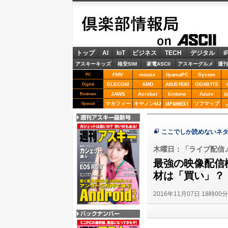
倶楽部情報局
ASCII
トップ
AI
IoT
ビジネス
TECH
デジタル
i
アスキーキッズ
格安SIM
家電ASCII
アスキーグルメ
週刊
FMV
mouse
iiyamaPC
Sycom
PC
ELECOM
AMD
ASUS ROG
Digital
GIGABYTE
JAWS
Acrobat
kintone
Azure
Business
S
JAPANNEXT
マカフィー
キヤノンMJ
ソフマップ
Special
週刊アスキー最新
ここでしか読めないネタ
号
木曜日：「ライブ配信メ
最強の映像配信機
材は「買い」？
2016年11月07日 18時00
バックナンバー