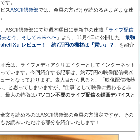
です。
ビス
ASCII倶楽部
では、会員の方だけが読めるさまざまな連
中。
ASCII倶楽部にて毎週木曜日に更新中の連載「
ライブ配信
過去と今、そして未来へ〜
」より、11月4日に公開した「
最強
eshell X』レビュー！ 約7万円の機材は『買い』？
」を紹介
オ氏は、ライブメディアクリエイターとしてインターネット
っています。今回紹介する記事は、約7万円の映像配信機器
X」のレビューとなっております。素人目から見ると、「映像配信機器
…」と思ってしまいますが、“仕事”として映像に携わると非
う。最大の特徴は
パソコン不要のライブ配信＆録画デバイス
と
文を読めるのはASCII倶楽部の会員の方限定ですが、その
でもお読みいただける部分を紹介いたします！