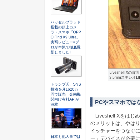
ハッセルブラッド
搭載の頂上カメ
ラ・スマホ「OPP
O Find X9 Ultra」
実写レビュー=プ
ロが本気で徹底撮
影しました!!
Liveshell 
3.5mmステレオLIN
トランプ氏、SNS
投稿を月1620万
円で販売 金融機
関向け有料APIが
PCやスマホではなく
波紋
Liveshell Xをは
のメリットは、やは
イッチャーをつなぐ
日本も他人事では
ー」デバイスが必要