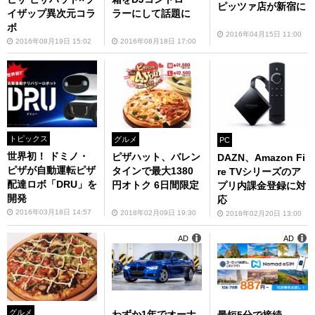
ピッツァ店が新宿に
イザップ異次元コラ
ラーにして話題に
ボ
2016年04月15日 11:00
2016年08月19日 15:02
2016年08月18日 17:00
トピックス
グルメ
PC
世界初！ ドミノ・
ピザハット、バレン
DAZN、Amazon Fi
ピザが自動運転ピザ
タインで最大1380
re TVシリーズのア
配達ロボ「DRU」を
円オトク 6日間限定
プリ内課金登録に対
開発
応
2016年03月18日 14:57
2018年02月09日 19:30
2018年02月20日 13:00
AD
AD
グルメ
わずか1年でオーナ
最短5分で接続