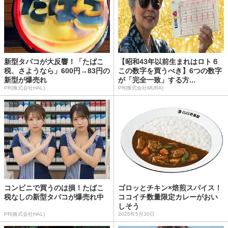
新型タバコが大反響！「たばこ
【昭和43年以前生まれはロト６
税、さようなら」600円→83円の
この数字を買うべき】6つの数字
新型が爆売れ
が「完全一致」する方...
PR(株式会社HAL)
PR(株式会社MURA)
コンビニで買うのは損！たばこ
ゴロッとチキン×焙煎スパイス！
税なしの新型タバコが爆売れ中
ココイチ数量限定カレーがおい
しそう
PR(株式会社HAL)
2026年5月30日