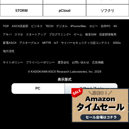
STORM
pCloud
ソフクリ
TOP
ASCII倶楽部
ビジネス
TECH
デジタル
iPhone/Mac
ホビー
自作PC
AV
アキバ
スマホ
スタートアップ
プログラミング+
ゲーム
格安SIM
倶楽部情報局
家電ASCII
アスキーグルメ
MITTR
IoT
サイバーセキュリティ小説コンテスト
SDGs
地方活性
サイトポリシー
プライバシーポリシー
運営会社
お問い合わせ
広告掲載
© KADOKAWA ASCII Research Laboratories, Inc. 2026
表示形式
PC
スマートフォン