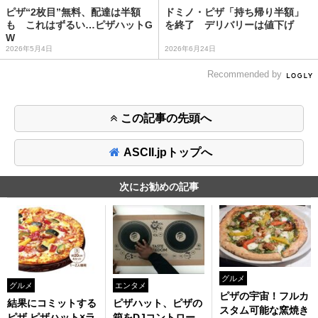
ピザ“2枚目”無料、配達は半額
ドミノ・ピザ「持ち帰り半額」
も これはずるい…ピザハットG
を終了 デリバリーは値下げ
W
2026年5月4日
2026年6月24日
Recommended by
この記事の先頭へ
ASCII.jpトップへ
次にお勧めの記事
グルメ
グルメ
エンタメ
ピザの宇宙！フルカ
結果にコミットする
ピザハット、ピザの
スタム可能な窯焼き
ピザ ピザハット×ラ
箱をDJコントロー