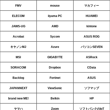
FMV
mouse
マカフィー
ELECOM
iiyama PC
HUAWEI
JAWS-UG
AMD
kintone
Acrobat
Sycom
ASUS ROG
キヤノンMJ
Azure
パソコンSEVEN
MSI
GIGABYTE
ASRock
SORACOM
Dropbox
CData
Backlog
Fortinet
ASUS
JAPANNEXT
ViewSonic
ソフマップ
brand new ME!
Belkin
HP
ヤマハ
Zoom
ソフトバンクのIoT