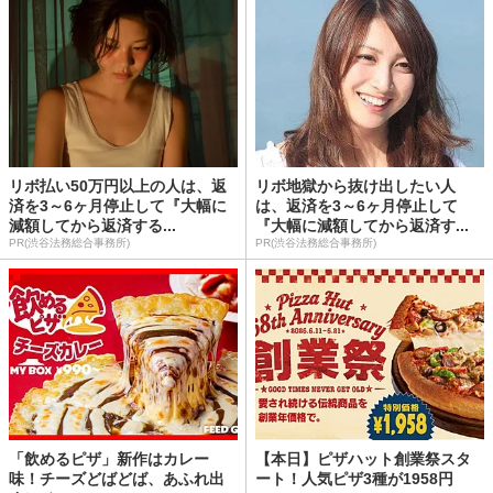
リボ払い50万円以上の人は、返
リボ地獄から抜け出したい人
済を3～6ヶ月停止して『大幅に
は、返済を3～6ヶ月停止して
減額してから返済する...
『大幅に減額してから返済す...
PR(渋谷法務総合事務所)
PR(渋谷法務総合事務所)
「飲めるピザ」新作はカレー
【本日】ピザハット創業祭スタ
味！チーズどばどば、あふれ出
ート！人気ピザ3種が1958円