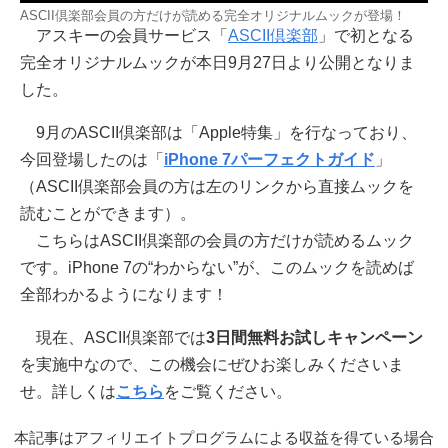
ASCII倶楽部会員の方だけが読める完全オリジナルムックが登場！
アスキーの会員サービス「
ASCII倶楽部
」で初となる
完全オリジナルムックが本日9月27日より公開となりま
した。
9月のASCII倶楽部は「Apple特集」を行なっており、
今回登場したのは「
iPhone 7パーフェクトガイド
」
（ASCII倶楽部会員の方は左のリンクから直接ムックを
読むことができます）。
こちらはASCII倶楽部の会員の方だけが読めるムック
です。iPhone 7の“わからない”が、このムックを読めば
全部わかるようになります！
現在、ASCII倶楽部では
3日間無料お試しキャンペーン
を実施中なので、この機会にぜひお楽しみくださいま
せ。詳しくは
こちら
をご覧ください。
本記事はアフィリエイトプログラムによる収益を得ている場合