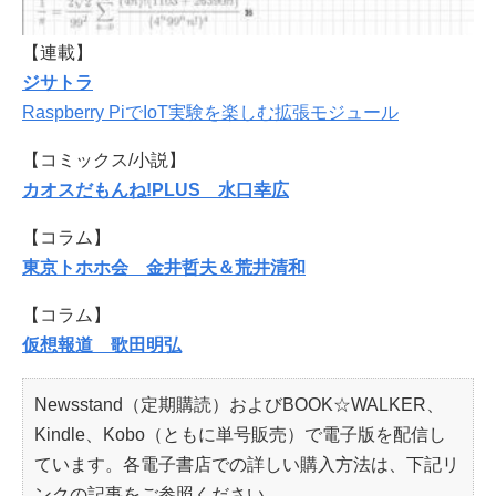
【連載】
ジサトラ
Raspberry PiでIoT実験を楽しむ拡張モジュール
【コミックス/小説】
カオスだもんね!PLUS 水口幸広
【コラム】
東京トホホ会 金井哲夫＆荒井清和
【コラム】
仮想報道 歌田明弘
Newsstand（定期購読）およびBOOK☆WALKER、
Kindle、Kobo（ともに単号販売）で電子版を配信し
ています。各電子書店での詳しい購入方法は、下記リ
ンクの記事をご参照ください。