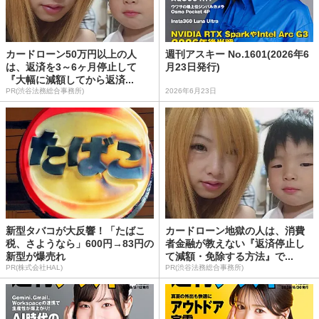
カードローン50万円以上の人
週刊アスキー No.1601(2026年6
は、返済を3～6ヶ月停止して
月23日発行)
『大幅に減額してから返済...
PR(渋谷法務総合事務所)
2026年6月23日
新型タバコが大反響！「たばこ
カードローン地獄の人は、消費
税、さようなら」600円→83円の
者金融が教えない『返済停止し
新型が爆売れ
て減額・免除する方法』で...
PR(株式会社HAL)
PR(渋谷法務総合事務所)