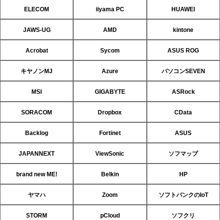
ELECOM
iiyama PC
HUAWEI
JAWS-UG
AMD
kintone
Acrobat
Sycom
ASUS ROG
キヤノンMJ
Azure
パソコンSEVEN
MSI
GIGABYTE
ASRock
SORACOM
Dropbox
CData
Backlog
Fortinet
ASUS
JAPANNEXT
ViewSonic
ソフマップ
brand new ME!
Belkin
HP
ヤマハ
Zoom
ソフトバンクのIoT
STORM
pCloud
ソフクリ