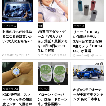
トピックス
VR
デジカメ
財布のひもがゆるゆ
VR専用アダルトゲ
リコー「THETA」
るになる絶対買いた
ーム「VRカノジ
に低価格モデル！
い“大人のおもちゃ”
ョ」爆誕！最新デモ
3万円台で買える36
を10月18日のニコ
0度カメラ「THETA
生にて解禁
SC」が登場
2016年10月20日 17:51
2016年10月13日 00:00
2016年10月13日 10:00
AD
ウェアラブル
ビジネス
わずか1年でオーナ
ーが手放す車ランキ
KDDI研究所、スマ
ドローン・ジャパ
ング あの日本車も
ートウォッチの加速
ン、国産「ドローン
度センサーで固有ID
米」世界展開へ