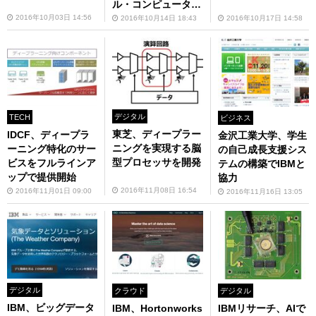
ル・コンピュータ
ー」を発表
2016年10月03日 14:56
2016年10月14日 18:43
2016年10月17日 14:58
デジタル
TECH
ビジネス
東芝、ディープラー
IDCF、ディープラ
金沢工業大学、学生
ニングを実現する脳
ーニング特化のサー
の自己成長支援シス
型プロセッサを開発
ビスをフルラインア
テムの構築でIBMと
ップで提供開始
協力
2016年11月08日 16:54
2016年11月01日 09:00
2016年11月16日 13:05
デジタル
クラウド
デジタル
IBM、ビッグデータ
IBM、Hortonworks
IBMリサーチ、AIで