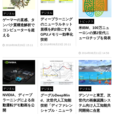
デジタル
デジタル
ディープラーニング
ゲーマーの直感、タ
トピックス
のニューラルネット
ンパク質構造解析で
米IBM、100万ニュ
規模を約2倍にする
コンピューターを超
ーロンの第2世代ニ
GPUメモリー効率化
える
ューロチップを発表
技術
2016年09月23日 20:11
2016年09月26日 15:11
2014年08月11日 14:56
デジタル
デジタル
デジタル
NVIDIA、ディープ
グーグルDeepMin
デンソーと東芝、次
ラーニングによる自
d、次世代人工知能
世代の画像認識シス
動運転デモ動画を公
技術「ディファレン
テム向け人工知能共
開
シャブル・ニューラ
同開発に合意