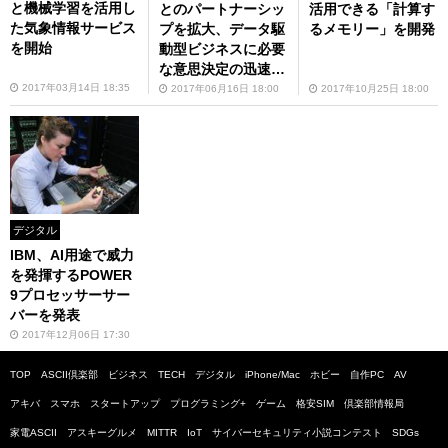
と機械学習を活用し
とのパートナーシッ
活用できる「計算す
た気象情報サービス
プを拡大、データ駆
るメモリー」を開発
を開始
動型ビジネスに必要
な意思決定の迅速化
を支援
2017年03月14日 18:35
2017年06月16日 18:00
2017年10月25日 18:00
デジタル
IBM、AI用途で威力
を発揮するPOWER
9プロセッサーサー
バーを発表
2017年12月06日 17:30
TOP
ASCII倶楽部
ビジネス
TECH
デジタル
iPhone/Mac
ホビー
自作PC
AV
アキバ
スマホ
スタートアップ
プログラミング+
ゲーム
格安SIM
倶楽部情報局
家電ASCII
アスキーグルメ
MITTR
IoT
サイバーセキュリティ小説コンテスト
SDGs