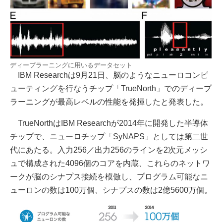
ディープラーニングに用いるデータセット
IBM Researchは9月21日、脳のようなニューロコンピ
ューティングを行なうチップ「TrueNorth」でのディープ
ラーニングが最高レベルの性能を発揮したと発表した。
TrueNorthはIBM Researchが2014年に開発した半導体
チップで、ニューロチップ「SyNAPS」としては第二世
代にあたる。入力256／出力256のラインを2次元メッシ
ュで構成された4096個のコアを内蔵、これらのネットワ
ークが脳のシナプス接続を模倣し、プログラム可能なニ
ューロンの数は100万個、シナプスの数は2億5600万個。