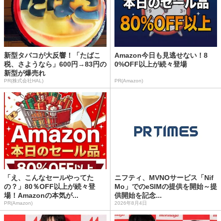
新型タバコが大反響！「たばこ
Amazon今日も見逃せない！8
税、さようなら」600円→83円の
0%OFF以上が続々登場
新型が爆売れ
PR(株式会社HAL)
PR(Amazon)
「え、こんなセールやってた
ニフティ、MVNOサービス「Nif
の？」80％OFF以上が続々登
Mo」でのeSIMの提供を開始～提
場！Amazonの本気が...
供開始を記念...
PR(Amazon)
2026年8月4日