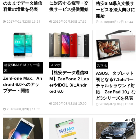
のままでデータ通信
に対応する修理・交
格安SIM導入支援サ
容量の増量を発表
換サービス提供開始
ービスを法人向けに
開始
2017年01月23日 16:24
2016年09月20日 17:35
2016年09月12日 13:44
格安SIM＆SIMフリー端
スマホ
スマホ
末
【格安データ通信SI
ASUS、タブレット
ZenFone Max、An
M】ZenFone 2 Las
初となる7.1chバー
droid 6.0へのアッ
erやIDOL 3にAndr
チャルサラウンド対
プデート開始
oid 6.0
応「ZenPad 10」な
ど3シリーズを発表
2016年08月21日 15:00
2016年07月06日 15:50
2016年08月23日 11:55
AD