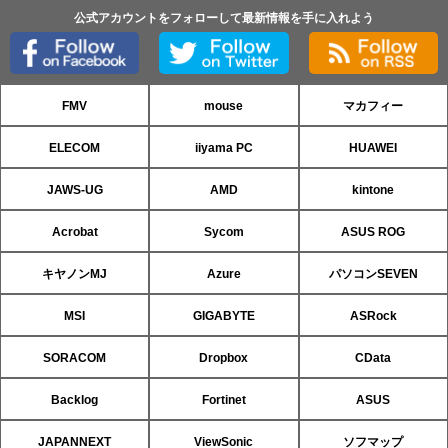
公式アカウントをフォローして最新情報を手に入れよう
FMV
mouse
マカフィー
ELECOM
iiyama PC
HUAWEI
JAWS-UG
AMD
kintone
Acrobat
Sycom
ASUS ROG
キヤノンMJ
Azure
パソコンSEVEN
MSI
GIGABYTE
ASRock
SORACOM
Dropbox
CData
Backlog
Fortinet
ASUS
JAPANNEXT
ViewSonic
ソフマップ