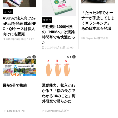
スマホ
「たった1年でオー
ナーが手放してしま
ASUSが法人向けZe
スマホ
う車ランキング」
nPadを発表 純正NF
初期費用1000円強
あの日本車も登場
C・Qiケースは個人
の「NifMo」は混雑
向けにも販売
時間帯でも快適だっ
PR Skyrocket株式会社
2016年06月16日 19:20
た
2015年06月11日 12:00
AD
AD
最短5分で接続
運動能力、収入がわ
かる？「指の長さで
わかる10のこと」海
外研究で明らかに
PR LotusFlare Inc
PR Skyrocket株式会社