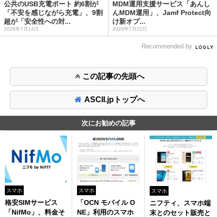
公共のUSB充電ポート 約6割が
MDM運用支援サービス「あんし
「不安を感じながら充電」、9割
んMDM運用」、Jamf Protect向
超が「安全性への対...
け新オプ...
2026年7月14日
2026年7月22日
Recommended by
この記事の先頭へ
ASCII.jpトップへ
次にお勧めの記事
スマホ
スマホ
スマホ
格安SIMサービス
「OCN モバイル O
ニフティ、スマホ端
「NifMo」、料金そ
NE」利用のスマホ
末とのセット販売と