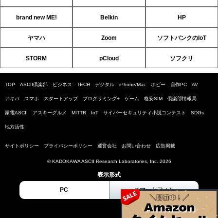
brand new ME!
Belkin
HP
ヤマハ
Zoom
ソフトバンクのIoT
STORM
pCloud
ソフクリ
TOP
ASCII倶楽部
ビジネス
TECH
デジタル
iPhone/Mac
ホビー
自作PC
AV
アキバ
スマホ
スタートアップ
プログラミング+
ゲーム
格安SIM
倶楽部情報局
家電ASCII
アスキーグルメ
MITTR
IoT
サイバーセキュリティ小説コンテスト
SDGs
地方活性
サイトポリシー
プライバシーポリシー
運営会社
お問い合わせ
広告掲載
© KADOKAWA ASCII Research Laboratories, Inc. 2026
表示形式
PC
スマートフォン