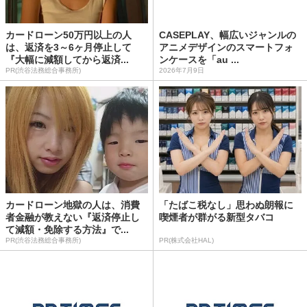
カードローン50万円以上の人
CASEPLAY、幅広いジャンルの
は、返済を3～6ヶ月停止して
アニメデザインのスマートフォ
『大幅に減額してから返済...
ンケースを「au ...
PR(渋谷法務総合事務所)
2026年7月9日
カードローン地獄の人は、消費
「たばこ税なし」思わぬ朗報に
者金融が教えない『返済停止し
喫煙者が群がる新型タバコ
て減額・免除する方法』で...
PR(渋谷法務総合事務所)
PR(株式会社HAL)