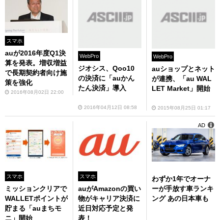
スマホ
auが2016年度Q1決
WebPro
WebPro
算を発表。増収増益
ジオシス、Qoo10
auショップとネット
で長期契約者向け施
の決済に「auかん
が連携、「au WAL
策を強化
たん決済」導入
LET Market」開始
2016年08月02日 22:00
2016年04月12日 08:58
2015年08月25日 01:17
AD
スマホ
スマホ
わずか1年でオーナ
ーが手放す車ランキ
ミッションクリアで
auがAmazonの買い
ング あの日本車も
WALLETポイントが
物がキャリア決済に
貯まる「auまちモ
近日対応予定と発
ニ」開始
表！