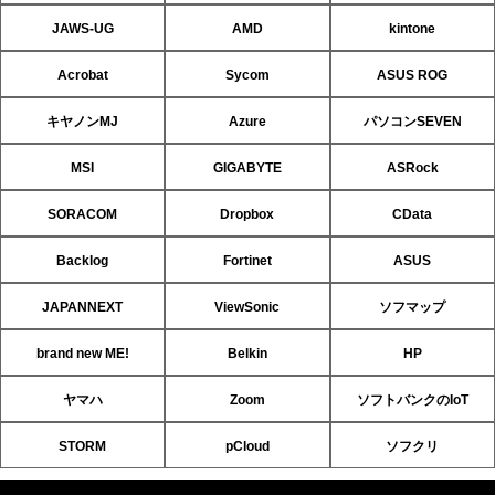
JAWS-UG
AMD
kintone
Acrobat
Sycom
ASUS ROG
キヤノンMJ
Azure
パソコンSEVEN
MSI
GIGABYTE
ASRock
SORACOM
Dropbox
CData
Backlog
Fortinet
ASUS
JAPANNEXT
ViewSonic
ソフマップ
brand new ME!
Belkin
HP
ヤマハ
Zoom
ソフトバンクのIoT
STORM
pCloud
ソフクリ