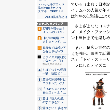
ている（出典：日本
・ハッセルブラッド
搭載の頂上カメラ・
イテムへの人気が年
スマホ「OPPO Fin…
は昨年の1.5倍以上
ASCII倶楽部とは
さまざまななコスチ
2万円を切った！
ズ、メイク・ファッ
メレルのGORE-T
E...
ント当日までを楽し
【8月の劇場アニ
メ】まどマギ、13
年ぶり...
また、幅広い世代の
撮影会では超レア
な蒼山 怜がゲスト
えを強化。映画で話
登場！...
ビフィズス菌研究
ス」「トイ・ストー
で分かった「脂肪
と腸」の...
森永乳業株式会社
ーフにしたディズニ
ちばてつやvs梶原
一騎、巨匠どうし
のガチ...
魔性の家庭教師は
グラドルだった!?
村雨...
「ひめちゃんのい
る生活」へようこ
そ！ 「...
君は『巨人の星』
のすごさを知って
いるか？...
濡れない！ 歩きや