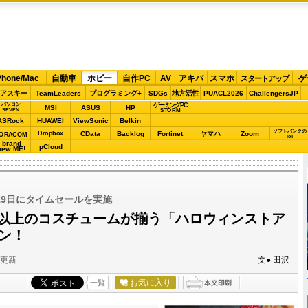
Phone/Mac
自動車
ホビー
自作PC
AV
アキバ
スマホ
ゲ
スタートアップ
アスキー
TeamLeaders
プログラミング+
SDGs
地方活性
PUACL2026
ChallengersJP
パソコン
ゲーミングPC
MSI
ASUS
HP
STORM
SEVEN
ASRock
HUAWEI
ViewSonic
Belkin
ソフトバンクの
Dropbox
CData
Backlog
Fortinet
ヤマハ
Zoom
ORACOM
IoT
brand
pCloud
new ME!
月19日にタイムセールを実施
点以上のコスチュームが揃う「ハロウィンストア
プン！
分更新
文● 田沢
お気に入り
一覧