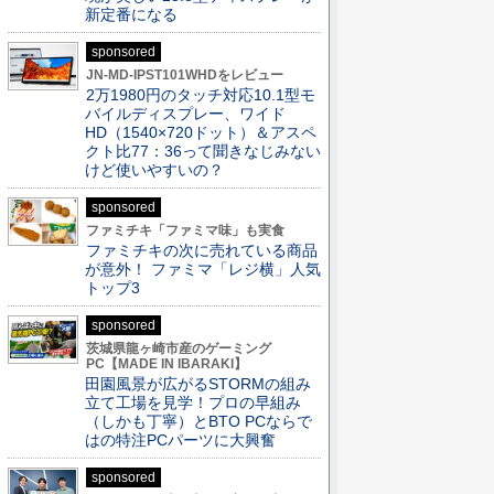
新定番になる
sponsored
JN-MD-IPST101WHDをレビュー
2万1980円のタッチ対応10.1型モ
バイルディスプレー、ワイド
HD（1540×720ドット）＆アスペ
クト比77：36って聞きなじみない
けど使いやすいの？
sponsored
ファミチキ「ファミマ味」も実食
ファミチキの次に売れている商品
が意外！ ファミマ「レジ横」人気
トップ3
sponsored
茨城県龍ヶ崎市産のゲーミング
PC【MADE IN IBARAKI】
田園風景が広がるSTORMの組み
立て工場を見学！プロの早組み
（しかも丁寧）とBTO PCならで
はの特注PCパーツに大興奮
sponsored