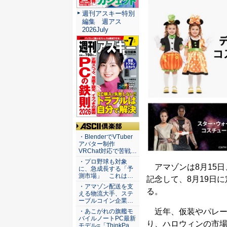
週刊アスキー特別
編集 週アス
2026July
ASCII倶楽部
・BlenderでVTuber
アバター制作
VRChat対応で苦戦…
・プロ野球も対象
アマゾンは8月15日
に、急成長する「予
測市場」 これは…
記念して、8月19日
・アマゾン配送を支
る。
える物流大手、ステ
ーブルコイン企業…
近年、仮装やパレー
・あこがれの旗艦モ
バイルノートPC最新
り、ハロウィンの市場規
モデル=「ThinkPa…