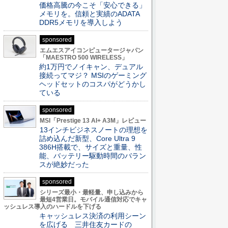
価格高騰の今こそ「安心できる」
メモリを。信頼と実績のADATA
DDR5メモリを導入しよう
sponsored
エムエスアイコンピュータージャパン
「MAESTRO 500 WIRELESS」
約1万円でノイキャン、デュアル
接続ってマジ？ MSIのゲーミング
ヘッドセットのコスパがどうかし
ている
sponsored
MSI「Prestige 13 AI+ A3M」レビュー
13インチビジネスノートの理想を
詰め込んだ新型、Core Ultra 9
386H搭載で、サイズと重量、性
能、バッテリー駆動時間のバラン
スが絶妙だった
sponsored
シリーズ最小・最軽量、申し込みから
最短4営業日。モバイル通信対応でキャ
ッシュレス導入のハードルを下げる
キャッシュレス決済の利用シーン
を広げる 三井住友カードの