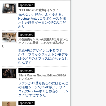
sponsored
ZEFT R65YCの魅力をインタビュー
光らない、静か、よく冷える。
Noctua×Antecコラボケースを採
用した静音ゲーミングPCのこだ
わり
sponsored
才色兼備なヤマハの無線APはモダンな
オフィスに最適 これなら違和感な
し！
無線APにデザインは不要です
か？ ブラックスケルトンモデル
は今どきのオフィスにめちゃなじ
むんです
sponsored
Silent Master Noctua Edition X870A
をレビュー
ファンが12基もあるのにほとんど
の活用シーンで35dB以下、サイ
コムのNoctua尽くし静音ゲーミン
グPCがすごすぎた
sponsored