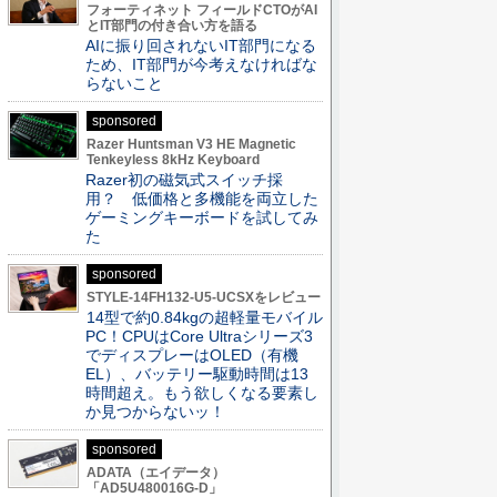
フォーティネット フィールドCTOがAI
とIT部門の付き合い方を語る
AIに振り回されないIT部門になる
ため、IT部門が今考えなければな
らないこと
sponsored
Razer Huntsman V3 HE Magnetic
Tenkeyless 8kHz Keyboard
Razer初の磁気式スイッチ採
用？ 低価格と多機能を両立した
ゲーミングキーボードを試してみ
た
sponsored
STYLE-14FH132-U5-UCSXをレビュー
14型で約0.84kgの超軽量モバイル
PC！CPUはCore Ultraシリーズ3
でディスプレーはOLED（有機
EL）、バッテリー駆動時間は13
時間超え。もう欲しくなる要素し
か見つからないッ！
sponsored
ADATA（エイデータ）
「AD5U480016G-D」