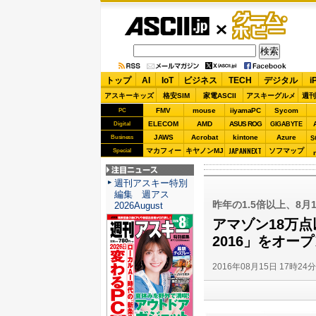
ASCII.jp
ゲーム・
ホビー
トップ
AI
IoT
ビジネス
TECH
デジタル
i
アスキーキッズ
格安SIM
家電ASCII
アスキーグルメ
週刊
FMV
mouse
iiyamaPC
Sycom
PC
ELECOM
AMD
ASUS ROG
Digital
GIGABYTE
JAWS
Acrobat
kintone
Azure
Business
S
JAPANNEXT
マカフィー
キヤノンMJ
ソフマップ
Special
注目ニュース
週刊アスキー特別
編集 週アス
昨年の1.5倍以上、8
2026August
アマゾン18万
2016」をオー
2016年08月15日 17時24