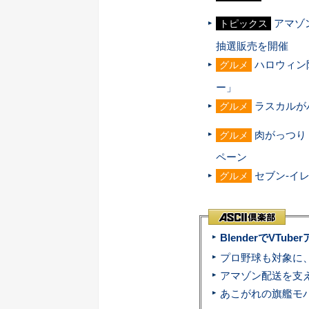
アマゾ
トピックス
抽選販売を開催
ハロウィン
グルメ
ー」
ラスカルが
グルメ
肉がっつり
グルメ
ペーン
セブン-イ
グルメ
BlenderでVT