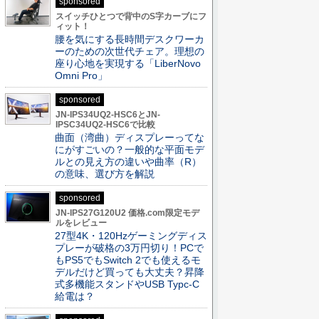
sponsored
スイッチひとつで背中のS字カーブにフ
ィット！
腰を気にする長時間デスクワーカ
ーのための次世代チェア。理想の
座り心地を実現する「LiberNovo
Omni Pro」
sponsored
JN-IPS34UQ2-HSC6とJN-
IPSC34UQ2-HSC6で比較
曲面（湾曲）ディスプレーってな
にがすごいの？一般的な平面モデ
ルとの見え方の違いや曲率（R）
の意味、選び方を解説
sponsored
JN-IPS27G120U2 価格.com限定モデ
ルをレビュー
27型4K・120Hzゲーミングディス
プレーが破格の3万円切り！PCで
もPS5でもSwitch 2でも使えるモ
デルだけど買っても大丈夫？昇降
式多機能スタンドやUSB Typc-C
給電は？