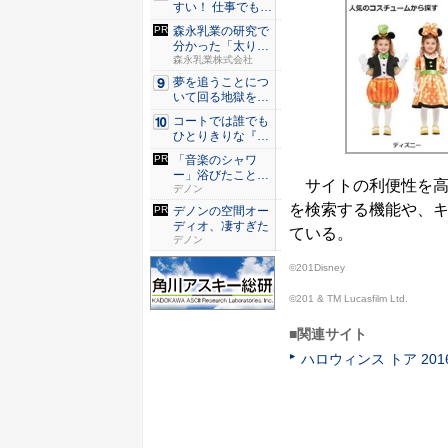
すい！ 仕事でも履
ける...
森永乳業の研究で
分かった「太りに
くいカラ...
森永乳業株式会社
夢を追うことにつ
いて回る地獄を描
く『二階...
コートでは誰でも
ひとりきりな『エ
ースをね...
「音楽のシャワ
ー」浴びたことは
サイトの利便性を高
ある？
デノン
を検索する機能や、
デノンの空間オー
ディオ、凄すぎた
ている。
デノン
©201Disney
©201 & TM Lucasfilm Ltd.
■関連サイト
ハロウィンス トア 201