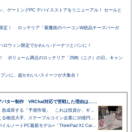
ン、ゲーミングPC デバイスストアをリニューアル！ セールと
限定！ ロッテリア「紫魔術のベーコンW絶品チーズバーガ
ハロウィン限定でかわいいドーナツとパンに！
！ ボリューム満点のロッテリア「29肉（ニク）の日」キャン
レブンに、超かわいいスイーツが大集合！
uberアバター制作 VRChat対応で苦戦した理由は……
プロ野球も対象に、急成長する「予測市場」 これは投資か、ギャンブルか
アマゾン配送を支える物流大手、ステーブルコイン企業に10億円投資のワケ
あこがれの旗艦モバイルノートPC最新モデル=「ThinkPad X1 Carbon Gen 14 Aura Edition」実機レビュー