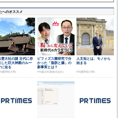
たへのオススメ
出雲大社の謎 古代に存
ビフィズス菌研究で分
人文知とは、モノから
在した巨大神殿のルー
かった「脂肪と腸」の
始まる
ツに迫る
新事実とは？
R(國學院大學)
PR(森永乳業株式会社)
PR(國學院大學)