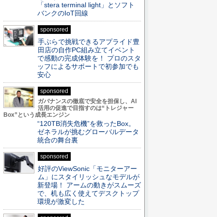
「stera terminal light」とソフト
バンクのIoT回線
sponsored
手ぶらで挑戦できるアプライド豊
田店の自作PC組み立てイベント
で感動の完成体験を！ プロのスタ
ッフによるサポートで初参加でも
安心
sponsored
ガバナンスの徹底で安全を担保し、AI
活用の促進で目指すのは“トレジャー
Box”という成長エンジン
“120TB消失危機”を救ったBox。
ゼネラルが挑むグローバルデータ
統合の舞台裏
sponsored
好評のViewSonic「モニターアー
ム」にスタイリッシュなモデルが
新登場！ アームの動きがスムーズ
で、机も広く使えてデスクトップ
環境が激変した