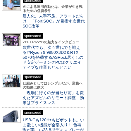
sponsored
AIによる運用自動化は、企業が生き残
るための必須条件
属人化、人手不足、アラートだら
け 「FortiSOC」が目指す次世代
SOC改革
sponsored
ZEFT R65YBの魅力をインタビュー
次世代でも、次々世代でも戦え
る!?Ryzen 9 9950X3D2＆RTX
5070を搭載するASRock尽くしの
ド安定ゲーミングPCはクリエイ
ティブな作業もどんとこい
sponsored
仕組みとしてはシンプルだが、業務へ
の効果は絶大
「現場に行くのが当たり前」を変
えたアズビルのリモート調整 効
果はプライスレス
sponsored
USB-Cも120Hzもピボットも。い
ま欲しい機能が全部入り！ 色再
現が美しい23.8型ディスプレーが