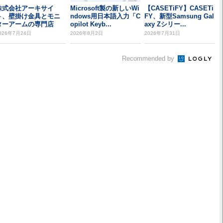
株式会社アーキサイ
Microsoft製の新しいWi
【CASETiFY】CASETi
ト、壁掛け金具とモニ
ndows用日本語入力「C
FY、新型Samsung Gal
ターアームの専門店
opilot Keyb...
axy Zシリー...
「テレビ壁掛け モニタ
026年7月24日
2026年8月2日
2026年7月31日
...
Recommended by