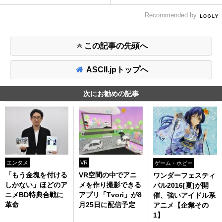
Recommended by
この記事の先頭へ
ASCII.jpトップへ
次にお勧めの記事
エンタメ
VR
ゲーム・ホビー
「もう金塊を付ける
VR空間の中でアニ
ワンダーフェスティ
しかない」ほどのア
メを作り撮影できる
バル2016[夏]が開
ニメBD特典合戦に
アプリ「Tvori」が8
催、強いアイドル系
革命
月25日に配信予定
アニメ【企業その
1】