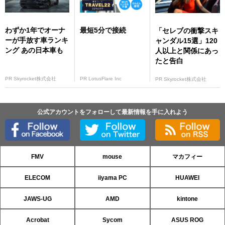
わずか1年でオーナ
最短5分で接続
「セレブの衝撃スキ
ーが手放す車ランキ
ャンダル15選」120
ング あの日本車も
人以上と関係にあっ
たと告白
PR Skyrocket株式会社
PR LotusFlare Inc
PR Skyrocket株式会社
公式アカウントをフォローして最新情報を手に入れよう
FMV
mouse
マカフィー
ELECOM
iiyama PC
HUAWEI
JAWS-UG
AMD
kintone
Acrobat
Sycom
ASUS ROG