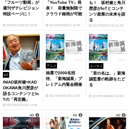
「フルーツ動画」が
「YouTube TV」発
も！ 坂村健と角川
週刊ザテレビジョン
表！ 容量無制限で
歴彦がIoTとコンテ
特設ページに！
クラウド録画が可能
ンツ産業の未来を語
る
2016年12月07日 19:00
2017年03月01日 15:39
2017年08月17日 21:00
アニメ
エンタメ
抽選で2000名招
「君の名は。」新海
IoT
待、「新海誠展」プ
誠監督の軌跡をたど
INIAD坂村健×KAD
レミアム内覧会開催
る
OKAWA角川歴彦が
語るコンテンツとIo
2017年09月15日 10:00
2017年09月08日 18:00
Tの「再定義」
2017年09月04日 14:00
AD
AD
AD