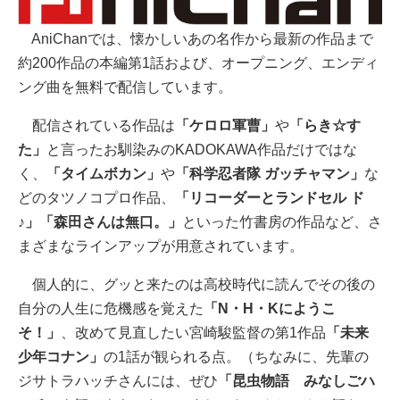
AniChanでは、懐かしいあの名作から最新の作品まで
約200作品の本編第1話および、オープニング、エンディ
ング曲を無料で配信しています。
配信されている作品は
「ケロロ軍曹」
や
「らき☆す
た」
と言ったお馴染みのKADOKAWA作品だけではな
く、
「タイムボカン」
や
「科学忍者隊 ガッチャマン」
な
どのタツノコプロ作品、
「リコーダーとランドセル ド
♪」「森田さんは無口。」
といった竹書房の作品など、さ
まざまなラインアップが用意されています。
個人的に、グッと来たのは高校時代に読んでその後の
自分の人生に危機感を覚えた
「N・H・Kにようこ
そ！」
、改めて見直したい宮崎駿監督の第1作品
「未来
少年コナン」
の1話が観られる点。（ちなみに、先輩の
ジサトラハッチさんには、ぜひ
「昆虫物語 みなしごハ