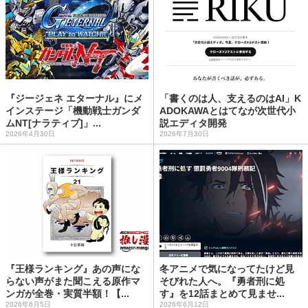
『ジージェネ エターナル』にメ
「書くのは人、支えるのはAI」K
インステージ「機動戦士ガンダ
ADOKAWAとはてなが次世代小
ムNT[ナラティブ]」...
説エディタ開発
2026年4月30日
2026年7月30日
『王様ランキング』あの声にな
冬アニメで気になってたけど見
らない声がまた聞こえる原作マ
そびれた人へ。『勇者刑に処
ンガが全巻・実質半額！【...
す』を12話まとめて見ませ...
2026年6月5日
2026年6月12日