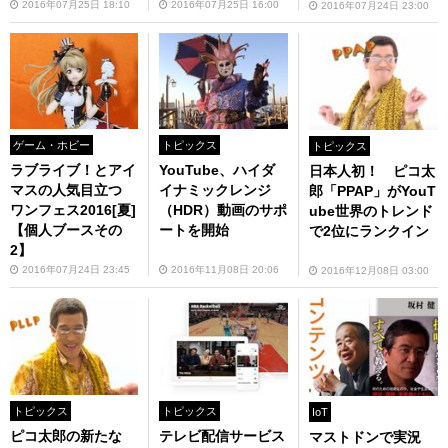
2016年07月25日 18:10
2016年07月25日 16:00
2016年07月24日 23:00
ゲーム・ホビー
トピックス
トピックス
ラブライブ！とアイ
YouTube、ハイダ
日本人初！ ピコ太
マスの人気目立つ
イナミックレンジ
郎「PPAP」がYouT
ワンフェス2016[夏]
（HDR）動画のサポ
ube世界のトレンド
【個人ブースその
ートを開始
で2位にランクイン
2】
2016年07月24日 23:45
2016年11月08日 20:06
2016年12月08日 03:00
トピックス
トピックス
IoT
ピコ太郎の新たな
テレビ配信サービス
マストドンで実況