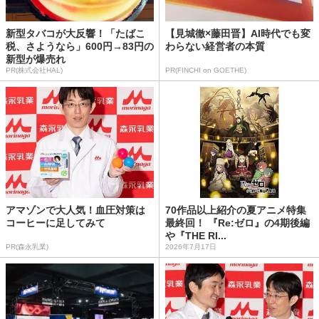
新型タバコが大反響！「たばこ
【見城徹×藤田晋】AI時代でも変
税、さようなら」600円→83円の
わらない経営者の本質
新型が爆売れ
PR(株式会社HAL)
PR(FINCHI on GOETHE)
アマゾンで大人気！血圧対策は
70作品以上紹介の夏アニメ特集
コーヒーに足してみて
最終回！ 『Re:ゼロ』の4期後編
や『THE RI...
PR(森永乳業)
2026年7月17日