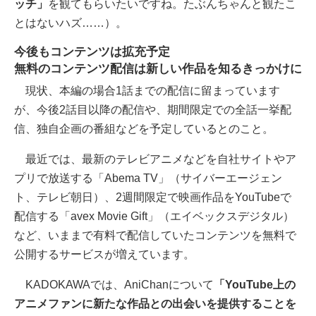
ッチ」
を観てもらいたいですね。たぶんちゃんと観たこ
とはないハズ……）。
今後もコンテンツは拡充予定
無料のコンテンツ配信は新しい作品を知るきっかけに
現状、本編の場合1話までの配信に留まっています
が、今後2話目以降の配信や、期間限定での全話一挙配
信、独自企画の番組などを予定しているとのこと。
最近では、最新のテレビアニメなどを自社サイトやア
プリで放送する「Abema TV」（サイバーエージェン
ト、テレビ朝日）、2週間限定で映画作品をYouTubeで
配信する「avex Movie Gift」（エイベックスデジタル）
など、いままで有料で配信していたコンテンツを無料で
公開するサービスが増えています。
KADOKAWAでは、AniChanについて
「YouTube上の
アニメファンに新たな作品との出会いを提供することを