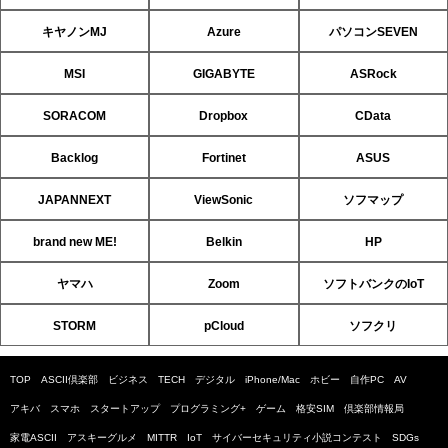
キヤノンMJ
Azure
パソコンSEVEN
MSI
GIGABYTE
ASRock
SORACOM
Dropbox
CData
Backlog
Fortinet
ASUS
JAPANNEXT
ViewSonic
ソフマップ
brand new ME!
Belkin
HP
ヤマハ
Zoom
ソフトバンクのIoT
STORM
pCloud
ソフクリ
TOP
ASCII倶楽部
ビジネス
TECH
デジタル
iPhone/Mac
ホビー
自作PC
AV
アキバ
スマホ
スタートアップ
プログラミング+
ゲーム
格安SIM
倶楽部情報局
家電ASCII
アスキーグルメ
MITTR
IoT
サイバーセキュリティ小説コンテスト
SDGs