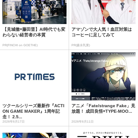
【見城徹×藤田晋】AI時代でも変
アマゾンで大人気！血圧対策は
わらない経営者の本質
コーヒーに足してみて
PR(FINCHI on GOETHE)
PR(森永乳業)
ツクールシリーズ最新作『ACTI
アニメ「Fate/strange Fake」見
ON GAME MAKER』1周年記
放題！ 成田良悟×TYPE-MOO...
念！ 2.5...
2026年6月17日
2026年6月11日