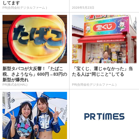
してます
PR(合同会社デジタルファーム )
2026年5月23日
新型タバコが大反響！「たばこ
「宝くじ、運じゃなかった」当
税、さようなら」600円→83円の
たる人は“同じこと”してる
新型が爆売れ
PR(株式会社HAL)
PR(合同会社デジタルファーム )