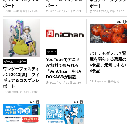
ギュア＆コスプレレ
ポート
ポート
ポート
2015年02月10日 21:40
2014年07月28日 20:33
2014年02月12日 21:36
AD
アニメ
バナナもダメ…？腎
臓を弱らせる悪魔の
YouTubeでアニメ
ゲーム・ホビー
6食品、元気にする1
が無料で観られる
ワンダーフェスティ
4食品
「AniChan」をKA
バル2013[夏] フィ
DOKAWAが開設
ギュア＆コスプレレ
PR Skyrocket株式会社
2016年07月26日 22:30
ポート
2013年07月30日 21:00
AD
AD