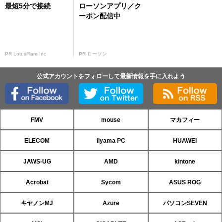
最短5分で接続
ローソンアプリ／ク
ーポン配信中
PR LotusFlare Inc
PR ローソン
公式アカウントをフォローして最新情報を手に入れよう
FMV
mouse
マカフィー
ELECOM
iiyama PC
HUAWEI
JAWS-UG
AMD
kintone
Acrobat
Sycom
ASUS ROG
キヤノンMJ
Azure
パソコンSEVEN