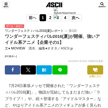
前へ
1
2
3
4
次へ
ゲーム・ホビー
ワンダーフェスティバル2016[夏]レポート
― 第1回
ワンダーフェスティバル2016[夏]が開催、強いア
イドル系アニメ【企業その1】
文●
MOVIEW
清水、編集●オオタ／ASCII.jp
[PC表示へ]
2016年07月24日 23時00分更新
お気に入り
7月24日幕張メッセで開催された「ワンダーフェステ
ィバル2016[夏]」。物語が完結してもまだまだ強い「ラ
ブライブ！」や、続々登場する「アイドルマスター」な
ど、やはりアイドル系アニメのフィギュアが多く見られ