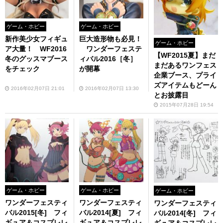
ゲーム・ホビー
ゲーム・ホビー
新作美少女フィギュ
巨大造形物も必見！
ゲーム・ホビー
ア大量！ WF2016
ワンダーフェステ
【WF2015夏】まだ
冬のグッスマブース
ィバル2016［冬］
まだあるワンフェス
をチェック
が開幕
企業ブース、プライ
ズアイテムもどーん
2016年02月07日 21:01
2016年02月07日 13:30
とお披露目
2015年07月28日 19:54
ゲーム・ホビー
ゲーム・ホビー
ゲーム・ホビー
ワンダーフェスティ
ワンダーフェスティ
ワンダーフェスティ
バル2015[冬] フィ
バル2014[夏] フィ
バル2014[冬] フィ
ギュア＆コスプレレ
ギュア＆コスプレレ