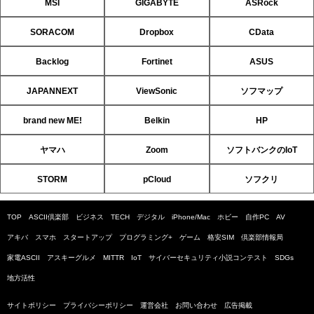
MSI
GIGABYTE
ASRock
SORACOM
Dropbox
CData
Backlog
Fortinet
ASUS
JAPANNEXT
ViewSonic
ソフマップ
brand new ME!
Belkin
HP
ヤマハ
Zoom
ソフトバンクのIoT
STORM
pCloud
ソフクリ
TOP
ASCII倶楽部
ビジネス
TECH
デジタル
iPhone/Mac
ホビー
自作PC
AV
アキバ
スマホ
スタートアップ
プログラミング+
ゲーム
格安SIM
倶楽部情報局
家電ASCII
アスキーグルメ
MITTR
IoT
サイバーセキュリティ小説コンテスト
SDGs
地方活性
サイトポリシー
プライバシーポリシー
運営会社
お問い合わせ
広告掲載