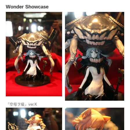
Wonder Showcase
『空母ヲ級』ver.K