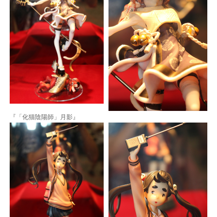
『「化猫陰陽師」月影』