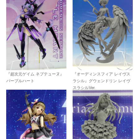
『超次元ゲイム ネプテューヌ』
『オーディンスフィア レイヴス
パープルハート
ラシル』グウェンドリン レイヴ
スラシルVer.