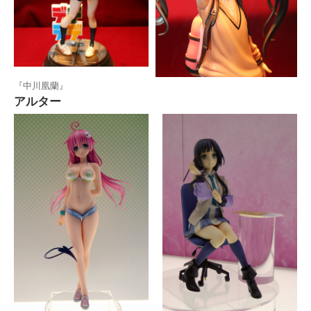
『中川凰蘭』
アルター