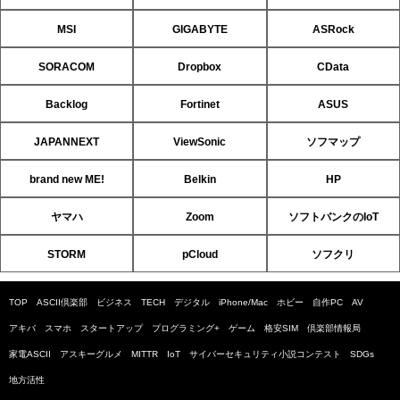
MSI
GIGABYTE
ASRock
SORACOM
Dropbox
CData
Backlog
Fortinet
ASUS
JAPANNEXT
ViewSonic
ソフマップ
brand new ME!
Belkin
HP
ヤマハ
Zoom
ソフトバンクのIoT
STORM
pCloud
ソフクリ
TOP
ASCII倶楽部
ビジネス
TECH
デジタル
iPhone/Mac
ホビー
自作PC
AV
アキバ
スマホ
スタートアップ
プログラミング+
ゲーム
格安SIM
倶楽部情報局
家電ASCII
アスキーグルメ
MITTR
IoT
サイバーセキュリティ小説コンテスト
SDGs
地方活性