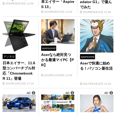
本エイサー「Aspire
edator G1」で遊ん
2016年08月19日 12:00
S 13」
でみた
2016年09月13日 11:00
2016年09月12日 11:00
sponsored
Acerなら絶対見つ
デジタル
sponsored
かる最適マイPC【P
日本エイサー、11.6
Acerで快適に始め
R】
型コンバーチブル対
る！パソコン新生活
応「Chromebook
2016年11月29日 11:00
R 11」登場
2016年10月13日 17:14
2017年03月10日 11:00
AD
AD
AD