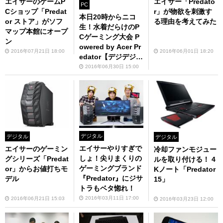
エイサーのゲームP
エイサー「Predato
PC
Cショップ「Predat
r」が物欲を刺激す
本日20時からニコ
or ストア」がソフ
る理由を考えてみた
生！水着だらけのP
マップ本館にオープ
Cゲーミング大会 P
ン
owered by Acer Pr
2016年07月21日 18:00
2016年06月01日 18:20
edator【デジデジ9
0】
2016年06月30日 15:00
デジタル
デジタル
デジタル
エイサーやりすぎで
エイサーのゲーミン
冷却ファンモジュー
しょ！尖りまくりの
グシリーズ「Predat
ルを取り付ける！ 4
ゲーミングブランド
or」からお値打ちモ
Kノート「Predator
『Predator』にジサ
デル
15」
トラもベタ惚れ！
2016年03月11日 17:00
2016年06月21日 15:03
2016年03月23日 12:00