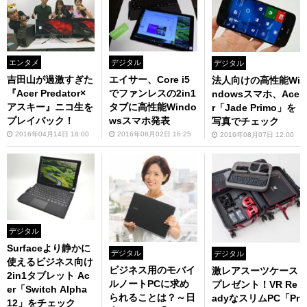
エンタメ
デジタル
デジタル
吉田山が過激すぎた
エイサー、Core i5
法人向けの高性能Wi
『Acer Predator×
でファンレスの2in1
ndowsスマホ、Ace
アスキー』ニコ生を
タブに高性能Windo
r「Jade Primo」を
プレイバック！
wsスマホ発表
写真でチェック
2016年04月14日 18:00
2016年08月02日 16:25
2016年08月07日 12:00
デジタル
Surfaceより静かに
デジタル
デジタル
使えるビジネス向け
ビジネス用のモバイ
激レアスーツケース
2in1タブレット Ac
ルノートPCに求め
プレゼント！VR Re
er「Switch Alpha
られることは？～日
adyなスリムPC「Pr
12」をチェック