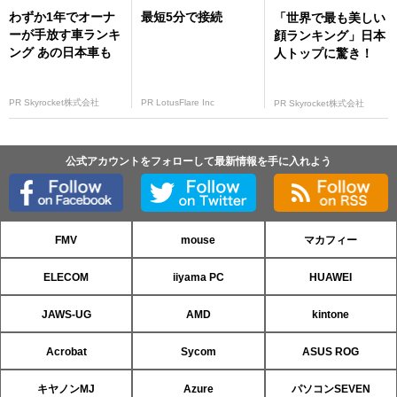
わずか1年でオーナ
最短5分で接続
「世界で最も美しい
ーが手放す車ランキ
顔ランキング」日本
ング あの日本車も
人トップに驚き！
PR Skyrocket株式会社
PR LotusFlare Inc
PR Skyrocket株式会社
公式アカウントをフォローして最新情報を手に入れよう
FMV
mouse
マカフィー
ELECOM
iiyama PC
HUAWEI
JAWS-UG
AMD
kintone
Acrobat
Sycom
ASUS ROG
キヤノンMJ
Azure
パソコンSEVEN