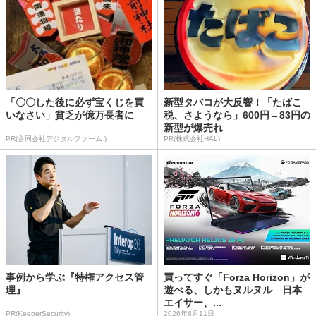
「〇〇した後に必ず宝くじを買
新型タバコが大反響！「たばこ
いなさい」貧乏が億万長者に
税、さようなら」600円→83円の
新型が爆売れ
PR(合同会社デジタルファーム )
PR(株式会社HAL)
事例から学ぶ『特権アクセス管
買ってすぐ「Forza Horizon」が
理』
遊べる、しかもヌルヌル 日本
エイサー、...
PR(KeeperSecurity)
2026年6月11日