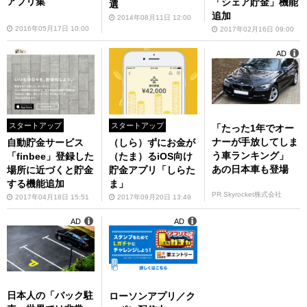
アプリ集
「シェア貯金」機能
選
追加
2014年08月11日 12:00
2016年05月17日 10:00
2017年02月16日 09:00
AD
スタートアップ
スタートアップ
「たった1年でオー
ナーが手放してしま
自動貯金サービス
（しら）ずにお金が
う車ランキング」
「finbee」登録した
（たま）るiOS向け
あの日本車も登場
場所に近づくと貯金
貯金アプリ「しらた
する機能追加
ま」
PR Skyrocket株式会社
2017年04月18日 15:51
2017年09月20日 13:49
AD
AD
日本人の「バック駐
ローソンアプリ／ク