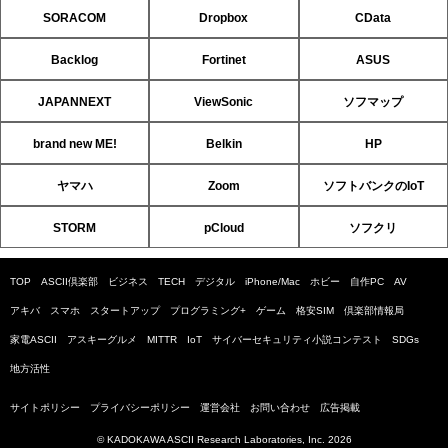
SORACOM
Dropbox
CData
Backlog
Fortinet
ASUS
JAPANNEXT
ViewSonic
ソフマップ
brand new ME!
Belkin
HP
ヤマハ
Zoom
ソフトバンクのIoT
STORM
pCloud
ソフクリ
TOP
ASCII倶楽部
ビジネス
TECH
デジタル
iPhone/Mac
ホビー
自作PC
AV
アキバ
スマホ
スタートアップ
プログラミング+
ゲーム
格安SIM
倶楽部情報局
家電ASCII
アスキーグルメ
MITTR
IoT
サイバーセキュリティ小説コンテスト
SDGs
地方活性
サイトポリシー
プライバシーポリシー
運営会社
お問い合わせ
広告掲載
© KADOKAWA ASCII Research Laboratories, Inc. 2026