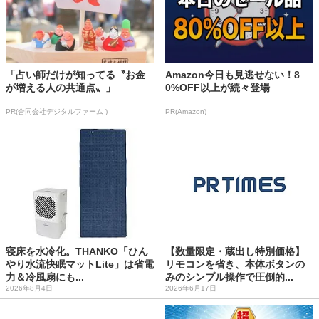
「占い師だけが知ってる〝お金
Amazon今日も見逃せない！8
が増える人の共通点〟」
0%OFF以上が続々登場
PR(合同会社デジタルファーム )
PR(Amazon)
寝床を水冷化。THANKO「ひん
【数量限定・蔵出し特別価格】
やり水流快眠マットLite」は省電
リモコンを省き、本体ボタンの
力＆冷風扇にも...
みのシンプル操作で圧倒的...
2026年8月4日
2026年6月17日