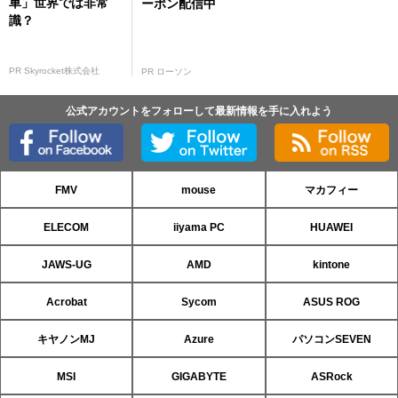
車」世界では非常
ーポン配信中
識？
PR Skyrocket株式会社
PR ローソン
公式アカウントをフォローして最新情報を手に入れよう
FMV
mouse
マカフィー
ELECOM
iiyama PC
HUAWEI
JAWS-UG
AMD
kintone
Acrobat
Sycom
ASUS ROG
キヤノンMJ
Azure
パソコンSEVEN
MSI
GIGABYTE
ASRock