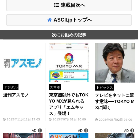
連載目次へ
ASCII.jpトップへ
次にお勧めの記事
デジタル
スマホ
トピックス
週刊アスモノ
東京圏以外でもTOK
テレビをネットに流
YO MXが見られる
す意味──TOKYO M
アプリ「エムキャ
Xに聞く
ス」登場！
2015年11月11日 17:05
2015年07月01日 16:00
2008年05月02日 08:00
AD
AD
AD