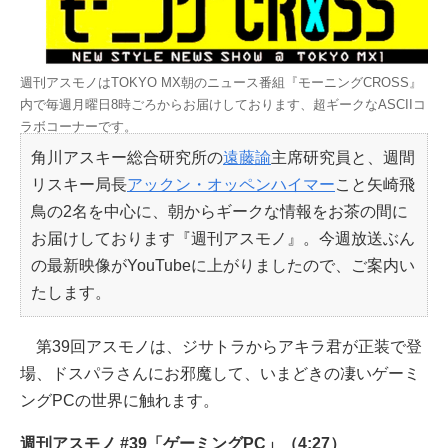
週刊アスモノはTOKYO MX朝のニュース番組『モーニングCROSS』
内で毎週月曜日8時ごろからお届けしております、超ギークなASCIIコ
ラボコーナーです。
角川アスキー総合研究所の
遠藤諭
主席研究員と、週間
リスキー局長
アックン・オッペンハイマー
こと矢崎飛
鳥の2名を中心に、朝からギークな情報をお茶の間に
お届けしております『週刊アスモノ』。今週放送ぶん
の最新映像がYouTubeに上がりましたので、ご案内い
たします。
第39回アスモノは、ジサトラからアキラ君が正装で登
場、ドスパラさんにお邪魔して、いまどきの凄いゲーミ
ングPCの世界に触れます。
週刊アスモノ #39「ゲーミングPC」（4:27）