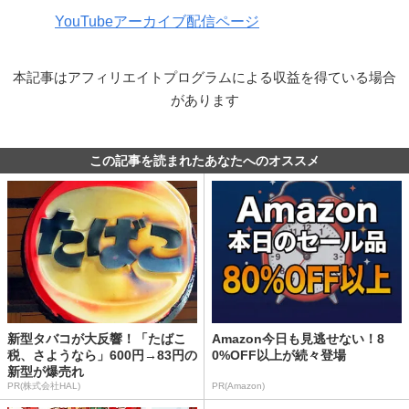
YouTubeアーカイブ配信ページ
本記事はアフィリエイトプログラムによる収益を得ている場合
があります
この記事を読まれたあなたへのオススメ
新型タバコが大反響！「たばこ
Amazon今日も見逃せない！8
税、さようなら」600円→83円の
0%OFF以上が続々登場
新型が爆売れ
PR(株式会社HAL)
PR(Amazon)