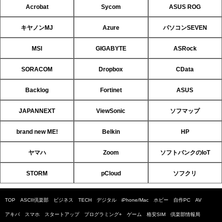
Acrobat
Sycom
ASUS ROG
キヤノンMJ
Azure
パソコンSEVEN
MSI
GIGABYTE
ASRock
SORACOM
Dropbox
CData
Backlog
Fortinet
ASUS
JAPANNEXT
ViewSonic
ソフマップ
brand new ME!
Belkin
HP
ヤマハ
Zoom
ソフトバンクのIoT
STORM
pCloud
ソフクリ
TOP
ASCII倶楽部
ビジネス
TECH
デジタル
iPhone/Mac
ホビー
自作PC
AV
アキバ
スマホ
スタートアップ
プログラミング+
ゲーム
格安SIM
倶楽部情報局