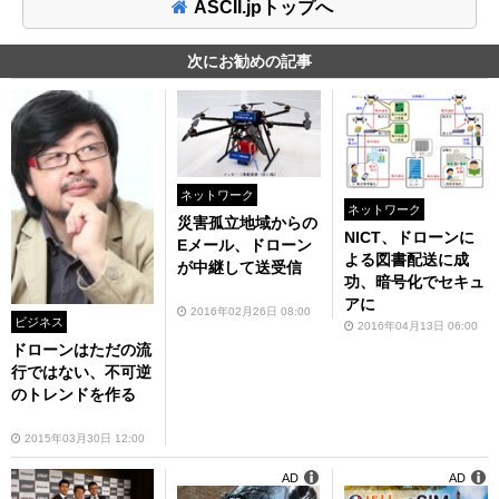
ASCII.jpトップへ
次にお勧めの記事
ネットワーク
ネットワーク
災害孤立地域からの
NICT、ドローンに
Eメール、ドローン
よる図書配送に成
が中継して送受信
功、暗号化でセキュ
アに
2016年02月26日 08:00
ビジネス
2016年04月13日 06:00
ドローンはただの流
行ではない、不可逆
のトレンドを作る
2015年03月30日 12:00
AD
AD