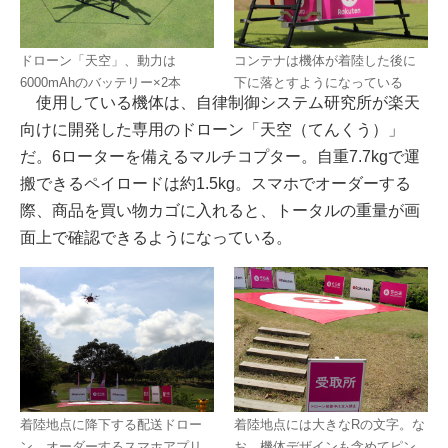
ドローン「天空」、動力は
コンテナは機体が着陸した後に
6000mAhのバッテリー×2本
下に落とすようになっている
使用している機体は、自律制御システム研究所が楽天
向けに開発した専用のドローン「天空（てんくう）」
だ。6ローターを備えるマルチコプター。自重7.7kgで運
搬できるペイロードは約1.5kg。スマホでオーダーする
際、商品を買い物カゴに入れると、トータルの重量が画
面上で確認できるようになっている。
着陸地点に降下する配送ドロー
着陸地点には大きなRの文字。な
ン。オーダーするスマホアプリ
お、機体デザインも含めてピン