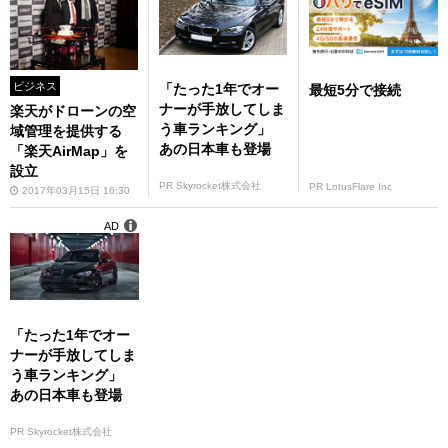
ビジネス
「たった1年でオー
最短5分で接続
ナーが手放してしま
楽天がドローンの空
う車ランキング」
域管理を提供する
あの日本車も登場
「楽天AirMap」を
設立
PR Skyrocket株式会社
PR LotusFlare Inc
2017年03月15日 16:30
AD
「たった1年でオー
ナーが手放してしま
う車ランキング」
あの日本車も登場
PR Skyrocket株式会社