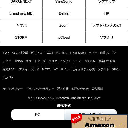
JAPANNEXT
ViewSonic
ソフマップ
brand new ME!
Belkin
HP
ヤマハ
Zoom
ソフトバンクのIoT
STORM
pCloud
ソフクリ
TOP
ASCII倶楽部
ビジネス
TECH
デジタル
iPhone/Mac
ホビー
自作PC
AV
アキバ
スマホ
スタートアップ
プログラミング+
ゲーム
格安SIM
倶楽部情報局
家電ASCII
アスキーグルメ
MITTR
IoT
サイバーセキュリティ小説コンテスト
SDGs
地方活性
サイトポリシー
プライバシーポリシー
運営会社
お問い合わせ
広告掲載
© KADOKAWA ASCII Research Laboratories, Inc. 2026
表示形式
PC
スマートフォン