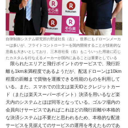
自律制御システム研究所の野波社長（左）。世界にもドローンメーカ
ーは多いが、フライトコントローラーを国内開発することが技術的な
意義も大きいとしており、三木谷社長（右）もこういった用途に応じ
たカスタムを行なえるメーカーが国内にあることは重要としている
限られたエリアと飛行ポイントのサービスで、飛行距
離も1km未満程度であるようだが、配送ドローンは10km
程度の距離まで貨物を運搬できる性能のものを利用して
いる。また、スマホでの注文は楽天IDとクレジットカー
ド（または楽天スーパーポイント）決済を用いるなど楽
天内のシステムとほぼ同等となっている。ゴルフ場内の
会員向けサービスであればこれほどの飛行距離や本格的
な決済システムは不要だと思われるため、本格的な配達
サービスを見据えてのサービスの運用を考えたものであ