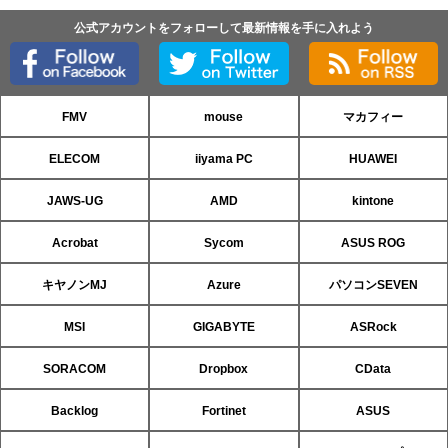
公式アカウントをフォローして最新情報を手に入れよう
FMV
mouse
マカフィー
ELECOM
iiyama PC
HUAWEI
JAWS-UG
AMD
kintone
Acrobat
Sycom
ASUS ROG
キヤノンMJ
Azure
パソコンSEVEN
MSI
GIGABYTE
ASRock
SORACOM
Dropbox
CData
Backlog
Fortinet
ASUS