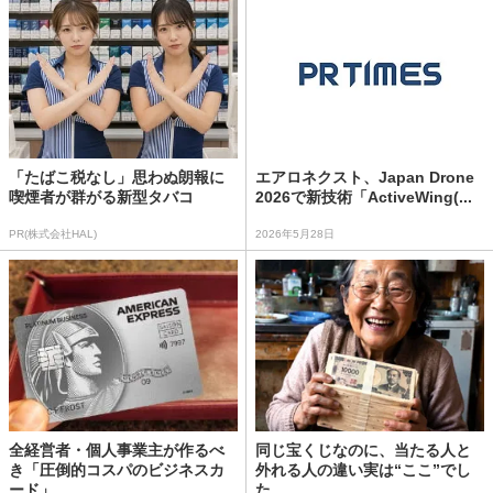
「たばこ税なし」思わぬ朗報に
エアロネクスト、Japan Drone
喫煙者が群がる新型タバコ
2026で新技術「ActiveWing(...
PR(株式会社HAL)
2026年5月28日
全経営者・個人事業主が作るべ
同じ宝くじなのに、当たる人と
き「圧倒的コスパのビジネスカ
外れる人の違い実は“ここ”でし
ード」
た