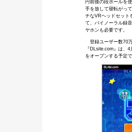
円前後の段ボールを使
手を放して寝転がって
チなVRヘッドセット
て、バイノーラル録
ヤホンも必要です。
登録ユーザー数70
『DLsite.com』は、
をオープンする予定