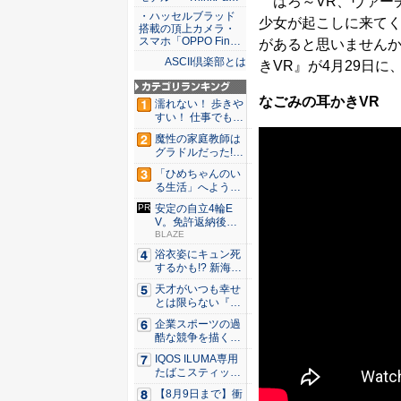
はろ～VR、ヴァー
・ハッセルブラッド
少女が起こしに来てく
搭載の頂上カメラ・
スマホ「OPPO Fin…
があると思いません
ASCII倶楽部とは
きVR』が4月29日に、DL
なごみの耳かきVR
濡れない！ 歩きや
すい！ 仕事でも履
ける...
魔性の家庭教師は
グラドルだった!?
村雨...
「ひめちゃんのい
る生活」へようこ
そ！ 「...
安定の自立4輪E
V。免許返納後の
移動や小...
BLAZE
浴衣姿にキュン死
するかも!? 新海ま
きが...
天才がいつも幸せ
とは限らない『ダ
イヤモン...
企業スポーツの過
酷な競争を描く『J
JM ...
IQOS ILUMA専用
たばこスティッ
ク...
【8月9日まで】衝