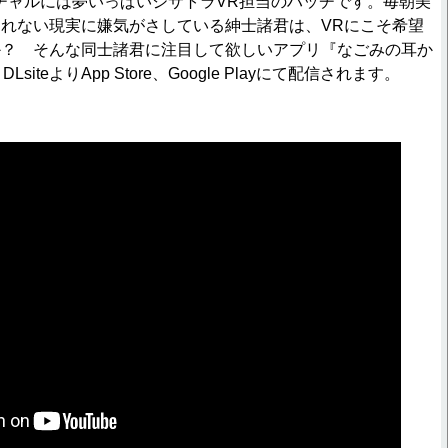
チャルには夢いっぱいジサトラVR担当のハッチです。毎朝美
れない現実に嫌気がさしている紳士諸君は、VRにこそ希望
か？ そんな同士諸君に注目して欲しいアプリ『なごみの耳か
siteよりApp Store、Google Playにて配信されます。