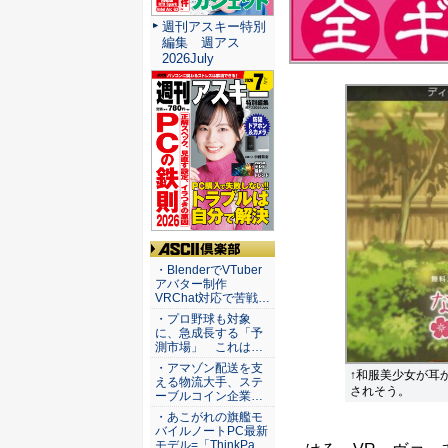
週刊アスキー特別
編集 週アス
2026July
ASCII倶楽部
・BlenderでVTuber
アバター制作
VRChat対応で苦戦…
・プロ野球も対象
に、急成長する「予
測市場」 これは…
・アマゾン配送を支
↑和服美少女が耳
える物流大手、ステ
されそう。
ーブルコイン企業…
・あこがれの旗艦モ
バイルノートPC最新
モデル=「ThinkPa…