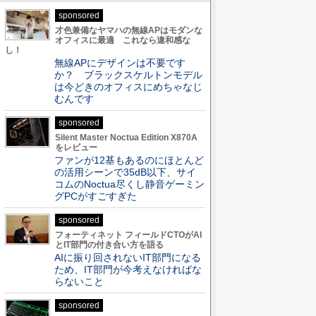
sponsored
才色兼備なヤマハの無線APはモダンな
オフィスに最適 これなら違和感な
し！
無線APにデザインは不要です
か？ ブラックスケルトンモデル
は今どきのオフィスにめちゃなじ
むんです
sponsored
Silent Master Noctua Edition X870A
をレビュー
ファンが12基もあるのにほとんど
の活用シーンで35dB以下、サイ
コムのNoctua尽くし静音ゲーミン
グPCがすごすぎた
sponsored
フォーティネット フィールドCTOがAI
とIT部門の付き合い方を語る
AIに振り回されないIT部門になる
ため、IT部門が今考えなければな
らないこと
sponsored