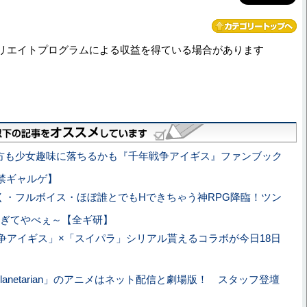
リエイトプログラムによる収益を得ている場合があります
方も少女趣味に落ちるかも『千年戦争アイギス』ファンブック
8禁ギャルゲ】
く・フルボイス・ほぼ誰とでもHできちゃう神RPG降臨！ツン
ぎてやべぇ～【全ギ研】
争アイギス」×「スイパラ」シリアル貰えるコラボが今日18日
planetarian」のアニメはネット配信と劇場版！ スタッフ登壇