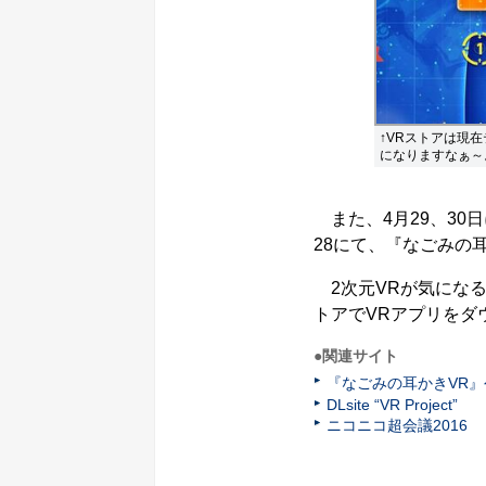
↑VRストアは現
になりますなぁ～
また、4月29、30日
28にて、『なごみの
2次元VRが気になる
トアでVRアプリをダ
●関連サイト
『なごみの耳かきVR
DLsite “VR Project”
ニコニコ超会議2016