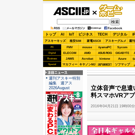
ASCII.jp
ゲーム・
ホビー
トップ
AI
IoT
ビジネス
TECH
デジタル
i
アスキーキッズ
格安SIM
家電ASCII
アスキーグルメ
週刊
FMV
mouse
iiyamaPC
Sycom
PC
ELECOM
AMD
ASUS ROG
Digital
GIGABYTE
JAWS
Acrobat
kintone
Azure
Business
S
JAPANNEXT
マカフィー
キヤノンMJ
ソフマップ
Special
注目ニュース
週刊アスキー特別
編集 週アス
立体音声で息遣
2026August
料スマホVRア
2016年04月21日 19時00