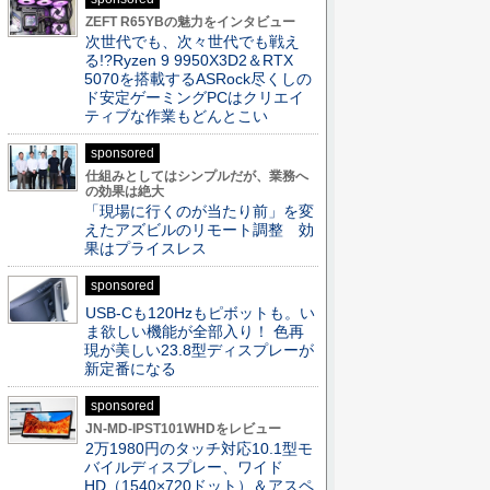
ZEFT R65YBの魅力をインタビュー
次世代でも、次々世代でも戦え
る!?Ryzen 9 9950X3D2＆RTX
5070を搭載するASRock尽くしの
ド安定ゲーミングPCはクリエイ
ティブな作業もどんとこい
sponsored
仕組みとしてはシンプルだが、業務へ
の効果は絶大
「現場に行くのが当たり前」を変
えたアズビルのリモート調整 効
果はプライスレス
sponsored
USB-Cも120Hzもピボットも。い
ま欲しい機能が全部入り！ 色再
現が美しい23.8型ディスプレーが
新定番になる
sponsored
JN-MD-IPST101WHDをレビュー
2万1980円のタッチ対応10.1型モ
バイルディスプレー、ワイド
HD（1540×720ドット）＆アスペ