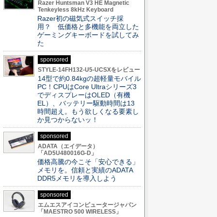
Razer Huntsman V3 HE Magnetic
Tenkeyless 8kHz Keyboard
Razer初の磁気式スイッチ採
用？ 低価格と多機能を両立した
ゲーミングキーボードを試してみ
た
sponsored
STYLE-14FH132-U5-UCSXをレビュー
14型で約0.84kgの超軽量モバイル
PC！CPUはCore Ultraシリーズ3
でディスプレーはOLED（有機
EL）、バッテリー駆動時間は13
時間超え。もう欲しくなる要素し
か見つからないッ！
sponsored
ADATA（エイデータ）
「AD5U480016G-D」
価格高騰の今こそ「安心できる」
メモリを。信頼と実績のADATA
DDR5メモリを導入しよう
sponsored
エムエスアイコンピュータージャパン
「MAESTRO 500 WIRELESS」