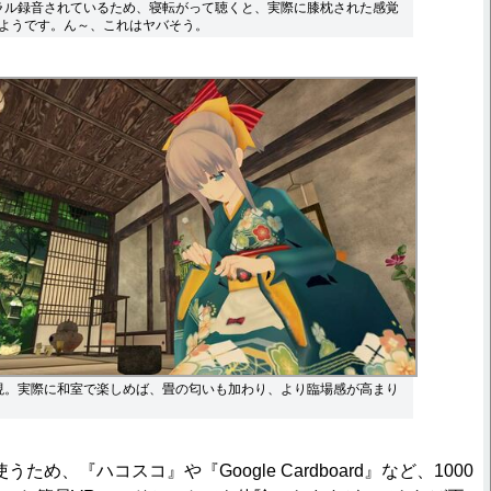
ラル録音されているため、寝転がって聴くと、実際に膝枕された感覚
ようです。ん～、これはヤバそう。
現。実際に和室で楽しめば、畳の匂いも加わり、より臨場感が高まり
め、『ハコスコ』や『Google Cardboard』など、1000