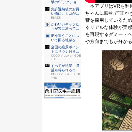
撃のSFアクション
本アプリはVRを利用
『G...
免許返納後のお買
ちゃんに膝枕で“耳か
い物に。カゴが2
つ載る4...
BLAZE
響を採用しているた
かわいいキャラた
るリアルな体験が実
ちが穴に潜ってひ
どい目に...
を再現するダミー・
夢を追うことにつ
いて回る地獄を描
や方向までもが分か
く『二階...
全国の絶景ポイン
トにサウナ付きの
シェア別...
COCO VILLA on GOE
THE
すべてが絶景、収
益も得られるその
仕組みと...
COCO VILLA on GOE
THE