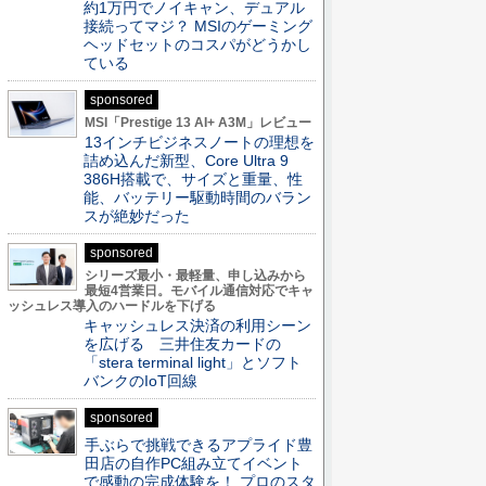
約1万円でノイキャン、デュアル
接続ってマジ？ MSIのゲーミング
ヘッドセットのコスパがどうかし
ている
sponsored
MSI「Prestige 13 AI+ A3M」レビュー
13インチビジネスノートの理想を
詰め込んだ新型、Core Ultra 9
386H搭載で、サイズと重量、性
能、バッテリー駆動時間のバラン
スが絶妙だった
sponsored
シリーズ最小・最軽量、申し込みから
最短4営業日。モバイル通信対応でキャ
ッシュレス導入のハードルを下げる
キャッシュレス決済の利用シーン
を広げる 三井住友カードの
「stera terminal light」とソフト
バンクのIoT回線
sponsored
手ぶらで挑戦できるアプライド豊
田店の自作PC組み立てイベント
で感動の完成体験を！ プロのスタ