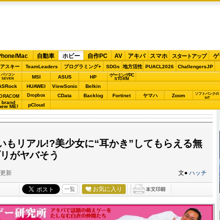
Phone/Mac
自動車
ホビー
自作PC
AV
アキバ
スマホ
ゲ
スタートアップ
アスキー
TeamLeaders
プログラミング+
SDGs
地方活性
PUACL2026
ChallengersJP
パソコン
ゲーミングPC
MSI
ASUS
HP
STORM
SEVEN
ASRock
HUAWEI
ViewSonic
Belkin
ソフトバンクの
Dropbox
CData
Backlog
Fortinet
ヤマハ
Zoom
ORACOM
IoT
brand
pCloud
new ME!
いもリアル!?美少女に“耳かき”してもらえる無
プリがヤバそう
分更新
文●
ハッチ
お気に入り
一覧