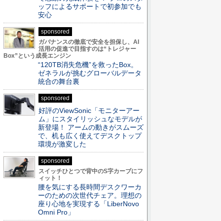
ッフによるサポートで初参加でも
安心
sponsored
ガバナンスの徹底で安全を担保し、AI
活用の促進で目指すのは“トレジャー
Box”という成長エンジン
“120TB消失危機”を救ったBox。
ゼネラルが挑むグローバルデータ
統合の舞台裏
sponsored
好評のViewSonic「モニターアー
ム」にスタイリッシュなモデルが
新登場！ アームの動きがスムーズ
で、机も広く使えてデスクトップ
環境が激変した
sponsored
スイッチひとつで背中のS字カーブにフ
ィット！
腰を気にする長時間デスクワーカ
ーのための次世代チェア。理想の
座り心地を実現する「LiberNovo
Omni Pro」