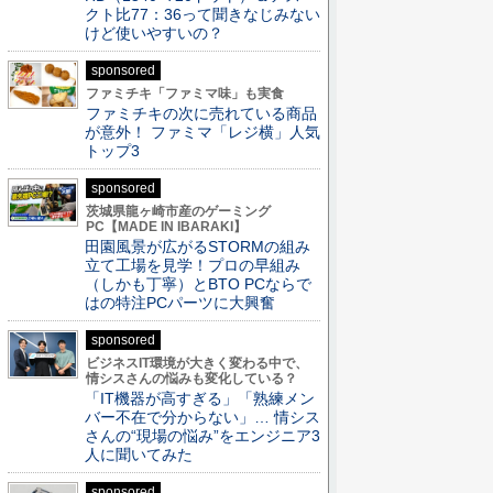
クト比77：36って聞きなじみない
けど使いやすいの？
sponsored
ファミチキ「ファミマ味」も実食
ファミチキの次に売れている商品
が意外！ ファミマ「レジ横」人気
トップ3
sponsored
茨城県龍ヶ崎市産のゲーミング
PC【MADE IN IBARAKI】
田園風景が広がるSTORMの組み
立て工場を見学！プロの早組み
（しかも丁寧）とBTO PCならで
はの特注PCパーツに大興奮
sponsored
ビジネスIT環境が大きく変わる中で、
情シスさんの悩みも変化している？
「IT機器が高すぎる」「熟練メン
バー不在で分からない」… 情シス
さんの“現場の悩み”をエンジニア3
人に聞いてみた
sponsored