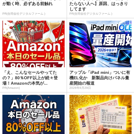
が動く時、必ずある前触れ
たらない人へ】原因、はっきり
してます
PR(合同会社デジタルファーム )
PR(合同会社デジタルファーム )
「え、こんなセールやってた
アップル「iPad mini」ついに有
の？」80％OFF以上が続々登
機EL化か 新製品向けパネル量
場！Amazonの本気が...
産開始の報道
PR(Amazon)
2026年6月29日