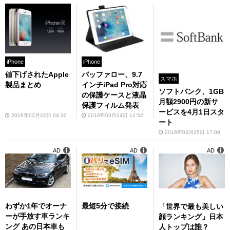
iPhone
iPhone
値下げされたApple
バッファロー、9.7
スマホ
製品まとめ
インチiPad Pro対応
ソフトバンク、1GB
の保護ケースと液晶
月額2900円の新サ
保護フィルム発表
ービスを4月1日スタ
2016年03月22日 04:30
2016年03月24日 12:52
ート
2016年03月25日 17:08
AD
AD
AD
わずか1年でオーナ
最短5分で接続
「世界で最も美しい
ーが手放す車ランキ
顔ランキング」日本
ング あの日本車も
人トップは誰？