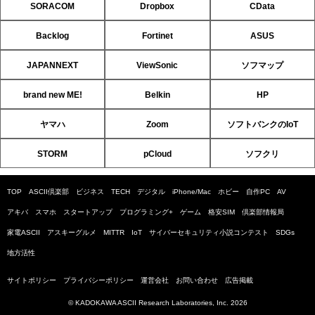
SORACOM
Dropbox
CData
Backlog
Fortinet
ASUS
JAPANNEXT
ViewSonic
ソフマップ
brand new ME!
Belkin
HP
ヤマハ
Zoom
ソフトバンクのIoT
STORM
pCloud
ソフクリ
TOP
ASCII倶楽部
ビジネス
TECH
デジタル
iPhone/Mac
ホビー
自作PC
AV
アキバ
スマホ
スタートアップ
プログラミング+
ゲーム
格安SIM
倶楽部情報局
家電ASCII
アスキーグルメ
MITTR
IoT
サイバーセキュリティ小説コンテスト
SDGs
地方活性
サイトポリシー
プライバシーポリシー
運営会社
お問い合わせ
広告掲載
© KADOKAWA ASCII Research Laboratories, Inc. 2026