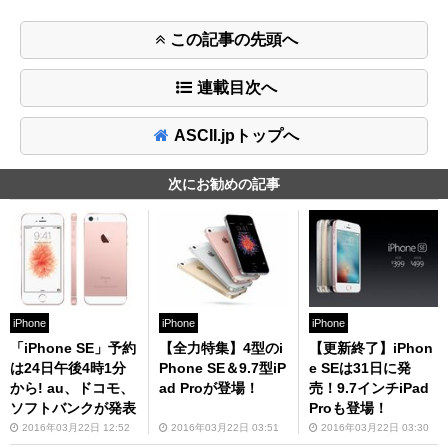
この記事の先頭へ
連載目次へ
ASCII.jpトップへ
次にお勧めの記事
iPhone
iPhone
iPhone
「iPhone SE」予約
【全力特集】4型のi
【更新終了】iPhon
は24日午後4時1分
Phone SE＆9.7型iP
e SEは31日に発
から! au、ドコモ、
ad Proが登場！
売！9.7インチiPad
ソフトバンクが発表
Proも登場！
2016年03月22日 12:52
2016年03月22日 03:51
2016年03月22日 03:30