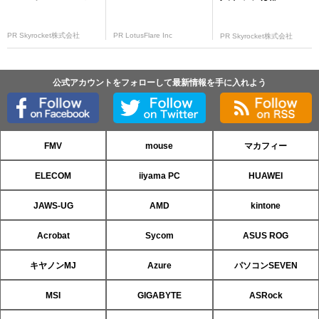
PR Skyrocket株式会社
PR LotusFlare Inc
PR Skyrocket株式会社
公式アカウントをフォローして最新情報を手に入れよう
FMV
mouse
マカフィー
ELECOM
iiyama PC
HUAWEI
JAWS-UG
AMD
kintone
Acrobat
Sycom
ASUS ROG
キヤノンMJ
Azure
パソコンSEVEN
MSI
GIGABYTE
ASRock