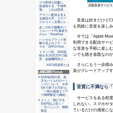
ASCII倶楽部
プロ野球も対象に、
定額音楽サービス
急成長する「予測市
場」 これは投資…
アマゾン配送を支え
る物流大手、ステー
音楽は好きだけどC
ブルコイン企業に1…
も気軽に音楽を楽し
あこがれの旗艦モバ
イルノートPC最新モ
デル=「ThinkPad…
今では「Apple Mu
ハッセルブラッド搭
利用できる配信サー
載の頂上カメラ・ス
マホ「OPPO Find…
な音楽を手軽に楽し
トランプ氏、SNS投
ンでも聴き放題なの
稿を月1620万円で販
売 金融機関向け…
さらにもう一歩踏み
ASCII倶楽部とは
楽がグレードアップ
ASCII.jp Focus
KDDI松田社長、楽
天モバイルのローミ
ングについて、今年
音質に不満なら「
9月で終了の方針も
「一部の過疎エリア
で期間限定で継続」
サービスをある程度
ドミノ、朝ピザを
しれない。スマホや
500円以上安く！
「モーニング」期間
ているだけの感覚に
限定