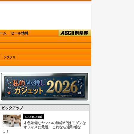
ーム
セール情報
ソフクリ
ピックアップ
sponsored
才色兼備なヤマハの無線APはモダンな
オフィスに最適 これなら違和感な
し！