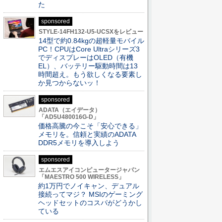
た
sponsored
STYLE-14FH132-U5-UCSXをレビュー
14型で約0.84kgの超軽量モバイル
PC！CPUはCore Ultraシリーズ3
でディスプレーはOLED（有機
EL）、バッテリー駆動時間は13
時間超え。もう欲しくなる要素し
か見つからないッ！
sponsored
ADATA（エイデータ）
「AD5U480016G-D」
価格高騰の今こそ「安心できる」
メモリを。信頼と実績のADATA
DDR5メモリを導入しよう
sponsored
エムエスアイコンピュータージャパン
「MAESTRO 500 WIRELESS」
約1万円でノイキャン、デュアル
接続ってマジ？ MSIのゲーミング
ヘッドセットのコスパがどうかし
ている