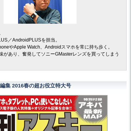
。
US／AndroidPLUSを担当。
neやApple Watch、Androidスマホを常に持ち歩く。
があり、奮発してソニーGMasterレンズを買ってしまう
編集 2016春の超お役立特大号