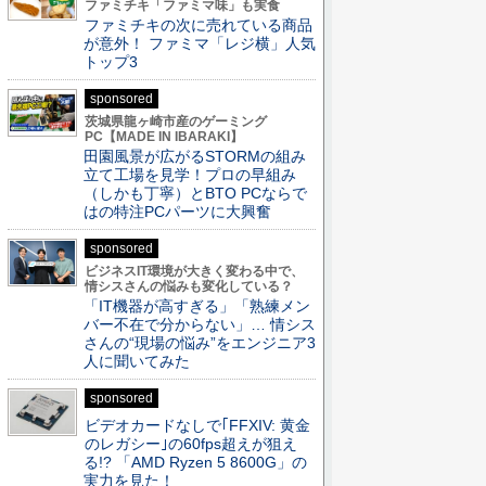
ファミチキ「ファミマ味」も実食
ファミチキの次に売れている商品
が意外！ ファミマ「レジ横」人気
トップ3
sponsored
茨城県龍ヶ崎市産のゲーミング
PC【MADE IN IBARAKI】
田園風景が広がるSTORMの組み
立て工場を見学！プロの早組み
（しかも丁寧）とBTO PCならで
はの特注PCパーツに大興奮
sponsored
ビジネスIT環境が大きく変わる中で、
情シスさんの悩みも変化している？
「IT機器が高すぎる」「熟練メン
バー不在で分からない」… 情シス
さんの“現場の悩み”をエンジニア3
人に聞いてみた
sponsored
ビデオカードなしで｢FFXIV: 黄金
のレガシー｣の60fps超えが狙え
る!? 「AMD Ryzen 5 8600G」の
実力を見た！