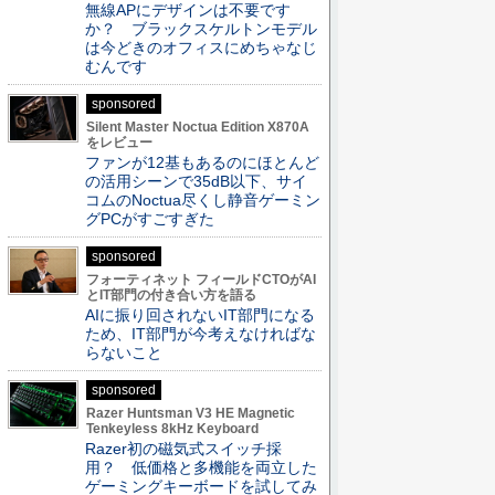
無線APにデザインは不要です
か？ ブラックスケルトンモデル
は今どきのオフィスにめちゃなじ
むんです
sponsored
Silent Master Noctua Edition X870A
をレビュー
ファンが12基もあるのにほとんど
の活用シーンで35dB以下、サイ
コムのNoctua尽くし静音ゲーミン
グPCがすごすぎた
sponsored
フォーティネット フィールドCTOがAI
とIT部門の付き合い方を語る
AIに振り回されないIT部門になる
ため、IT部門が今考えなければな
らないこと
sponsored
Razer Huntsman V3 HE Magnetic
Tenkeyless 8kHz Keyboard
Razer初の磁気式スイッチ採
用？ 低価格と多機能を両立した
ゲーミングキーボードを試してみ