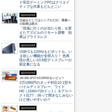
ド安定ゲーミングPCはクリエイ
ティブな作業もどんとこい
sponsored
仕組みとしてはシンプルだが、業務へ
の効果は絶大
「現場に行くのが当たり前」を変
えたアズビルのリモート調整 効
果はプライスレス
sponsored
USB-Cも120Hzもピボットも。い
ま欲しい機能が全部入り！ 色再
現が美しい23.8型ディスプレーが
新定番になる
sponsored
JN-MD-IPST101WHDをレビュー
2万1980円のタッチ対応10.1型モ
バイルディスプレー、ワイド
HD（1540×720ドット）＆アスペ
クト比77：36って聞きなじみない
けど使いやすいの？
sponsored