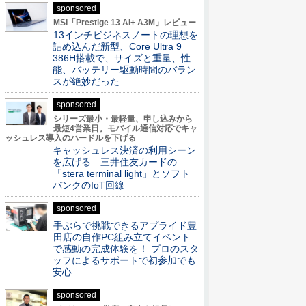
sponsored
MSI「Prestige 13 AI+ A3M」レビュー
13インチビジネスノートの理想を
詰め込んだ新型、Core Ultra 9
386H搭載で、サイズと重量、性
能、バッテリー駆動時間のバラン
スが絶妙だった
sponsored
シリーズ最小・最軽量、申し込みから
最短4営業日。モバイル通信対応でキャ
ッシュレス導入のハードルを下げる
キャッシュレス決済の利用シーン
を広げる 三井住友カードの
「stera terminal light」とソフト
バンクのIoT回線
sponsored
手ぶらで挑戦できるアプライド豊
田店の自作PC組み立てイベント
で感動の完成体験を！ プロのスタ
ッフによるサポートで初参加でも
安心
sponsored