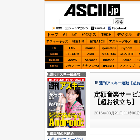
ASCII.jp
トップ
AI
IoT
ビジネス
TECH
デジタル
i
アスキーキッズ
格安SIM
家電ASCII
アスキーグルメ
週刊
FMV
mouse
iiyamaPC
Sycom
PC
ELECOM
AMD
ASUS ROG
Digital
GIGABYTE
JAWS
Acrobat
kintone
Azure
Business
S
JAPANNEXT
マカフィー
キヤノンMJ
ソフマップ
Special
週刊アスキー最新
週刊アスキー連動【超
号
定額音楽サービ
【超お役立ち】
2016年03月21日 11時00
編集部のお勧め
週刊アスキー特別