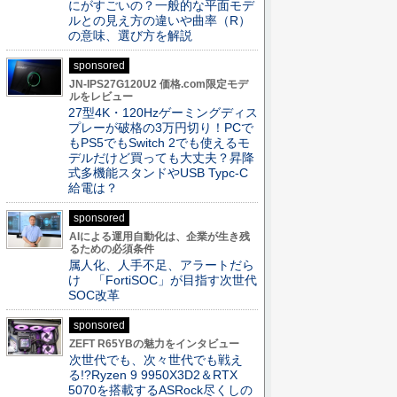
にがすごいの？一般的な平面モデ
ルとの見え方の違いや曲率（R）
の意味、選び方を解説
sponsored
JN-IPS27G120U2 価格.com限定モデ
ルをレビュー
27型4K・120Hzゲーミングディス
プレーが破格の3万円切り！PCで
もPS5でもSwitch 2でも使えるモ
デルだけど買っても大丈夫？昇降
式多機能スタンドやUSB Typc-C
給電は？
sponsored
AIによる運用自動化は、企業が生き残
るための必須条件
属人化、人手不足、アラートだら
け 「FortiSOC」が目指す次世代
SOC改革
sponsored
ZEFT R65YBの魅力をインタビュー
次世代でも、次々世代でも戦え
る!?Ryzen 9 9950X3D2＆RTX
5070を搭載するASRock尽くしの