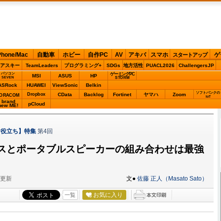
Phone/Mac
自動車
ホビー
自作PC
AV
アキバ
スマホ
ゲ
スタートアップ
アスキー
TeamLeaders
プログラミング+
SDGs
地方活性
PUACL2026
ChallengersJP
パソコン
ゲーミングPC
MSI
ASUS
HP
STORM
SEVEN
ASRock
HUAWEI
ViewSonic
Belkin
ソフトバンクの
Dropbox
CData
Backlog
Fortinet
ヤマハ
Zoom
ORACOM
IoT
brand
pCloud
new ME!
お役立ち】特集
第4回
スとポータブルスピーカーの組み合わせは最強
分更新
文●
佐藤 正人（Masato Sato）
お気に入り
一覧