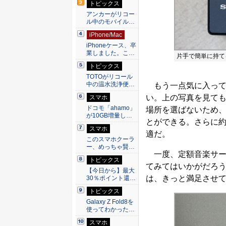
トピックス
アンカーがリコー
ル中のモバイル…
iPhone/Mac
iPhoneケース、卒
業しました。こ…
片手で簡単に持て
トピックス
TOTOがリコール
中の温水洗浄便…
もう一点気に入って
い。上の写真を見て
スマホ
ドコモ「ahamo」
場所を選ばないため
が10GB増量し…
とができる。さらに約
スマホ
適だ。
このスマホクーラ
ー、めっちゃ賢…
一度、定額音楽サー
トピックス
てみてはいかがだろ
【今日から】最大
は、きっと満足させ
30％ポイント還…
トピックス
Galaxy Z Fold8を
使ってわかった…
スマホ