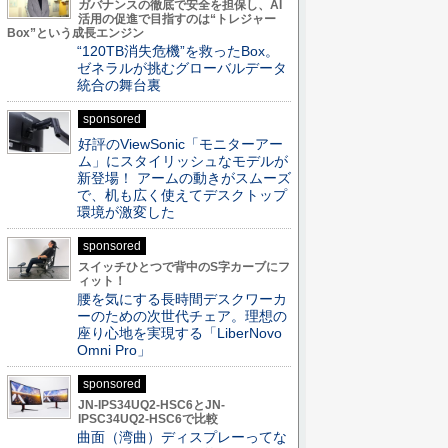
ガバナンスの徹底で安全を担保し、AI
活用の促進で目指すのは“トレジャー
Box”という成長エンジン
“120TB消失危機”を救ったBox。
ゼネラルが挑むグローバルデータ
統合の舞台裏
sponsored
好評のViewSonic「モニターアー
ム」にスタイリッシュなモデルが
新登場！ アームの動きがスムーズ
で、机も広く使えてデスクトップ
環境が激変した
sponsored
スイッチひとつで背中のS字カーブにフ
ィット！
腰を気にする長時間デスクワーカ
ーのための次世代チェア。理想の
座り心地を実現する「LiberNovo
Omni Pro」
sponsored
JN-IPS34UQ2-HSC6とJN-
IPSC34UQ2-HSC6で比較
曲面（湾曲）ディスプレーってな