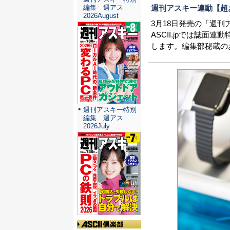
週刊アスキー連動【超
編集 週アス
2026August
3月18日発売の「週
ASCII.jpでは誌
します。編集部秘蔵の
週刊アスキー特別
編集 週アス
2026July