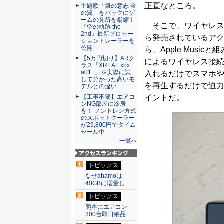
正直なところ。
主題歌「銀の意志 金
の翼」をバックにゲ
ームの見所を凝縮！
そこで、ワイヤレス
『空の軌跡 the
2nd』最新プロモー
ら発売されているアク
ショントレーラーを
公開
ら、Apple Musi
【5万円切り】ARグ
によるワイヤレス接
ラス「XREAL xbx
a01+」を実際に試
入れるだけでスマホ
して分かった高いモ
を再生するだけで迫
デルとの違い
【工事不要】エアコ
イントだ。
ンNG部屋に冷房
を！ ノンドレン方式
のスポットクーラー
が29,800円でタイム
セール中
一覧へ
アクセスランキン
トピックス
グ
なぜahamoは
40GBに増量し…
トピックス
熊本にエアコン
300台即日納品…