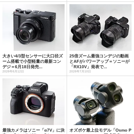
大きい4/3型センサーに大口径ズ
25倍ズーム最強コンデジの動画
ーム搭載で小型軽量の最新コン
とAFがパワーアップ＝ソニーが
デジ＝6月18日発売...
「RX10V」発表で...
2026年6月12日
2026年7月10日
最強カメラはソニー「α7V」に決
オズポケ最上位モデル「Osmo P