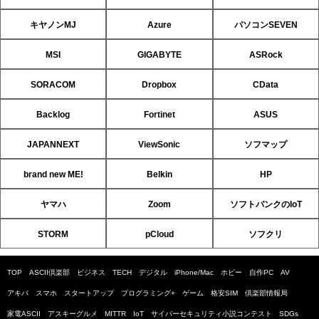
キヤノンMJ
Azure
パソコンSEVEN
MSI
GIGABYTE
ASRock
SORACOM
Dropbox
CData
Backlog
Fortinet
ASUS
JAPANNEXT
ViewSonic
ソフマップ
brand new ME!
Belkin
HP
ヤマハ
Zoom
ソフトバンクのIoT
STORM
pCloud
ソフクリ
TOP
ASCII倶楽部
ビジネス
TECH
デジタル
iPhone/Mac
ホビー
自作PC
AV
アキバ
スマホ
スタートアップ
プログラミング+
ゲーム
格安SIM
倶楽部情報局
家電ASCII
アスキーグルメ
MITTR
IoT
サイバーセキュリティ小説コンテスト
SDGs