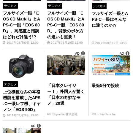
デジカメ
デジカメ
デジカメ
フルサイズ一眼「E
フルサイズ一眼「E
フルサイズ一眼とA
OS 6D MarkII」とA
OS 6D MarkII」とA
PS-C一眼はそんな
PS-C一眼「EOS 80
PS-C一眼「EOS 80
に違うのか!?
D」、高感度と階調
D」、背景のボケ方
はどれだけ違う!?
の違いも重要！
2017年08月09日 12:00
2017年08月10日 12:00
2017年08月10日 13:00
AD
AD
デジカメ
「日本クレイジ
最短5分で接続
ー！」外国人が驚く
上位機種なみの本格
「日本の奇妙なモ
機能を搭載したAPS
ノ」20選
-C一眼レフ機、キヤ
ノン「EOS 90D」
PR Skyrocket株式会社
PR LotusFlare Inc
2019年08月28日 13:00
AD