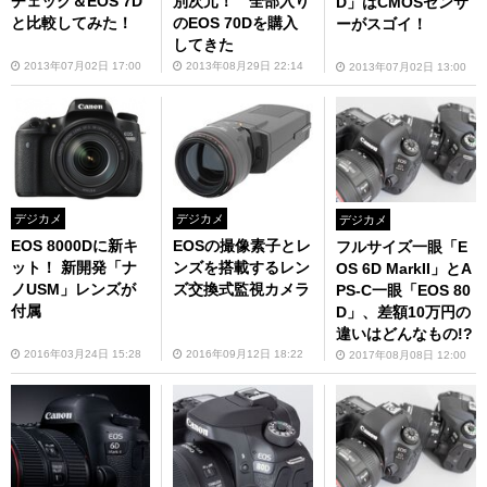
チェック＆EOS 7D
別次元！ 全部入り
D」はCMOSセンサ
と比較してみた！
のEOS 70Dを購入
ーがスゴイ！
してきた
2013年07月02日 17:00
2013年08月29日 22:14
2013年07月02日 13:00
デジカメ
デジカメ
デジカメ
EOS 8000Dに新キ
EOSの撮像素子とレ
フルサイズ一眼「E
ット！ 新開発「ナ
ンズを搭載するレン
OS 6D MarkII」とA
ノUSM」レンズが
ズ交換式監視カメラ
PS-C一眼「EOS 80
付属
D」、差額10万円の
違いはどんなもの!?
2016年03月24日 15:28
2016年09月12日 18:22
2017年08月08日 12:00