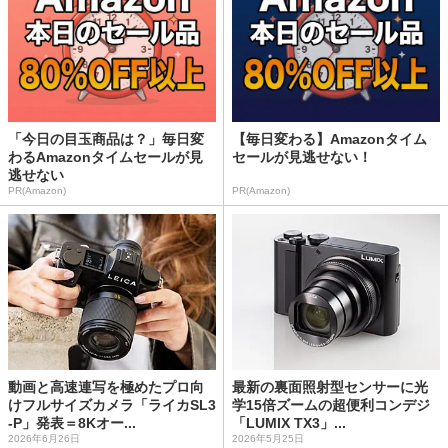
「今日の目玉商品は？」毎日変
【毎日変わる】Amazonタイム
わるAmazonタイムセールが見
セールが見逃せない！
逃せない
PR(Amazon)
PR(Amazon)
動画と高速連写を極めたプロ向
最新の裏面照射型センサーに光
けフルサイズカメラ「ライカSL3
学15倍ズームの超便利コンデジ
-P」発表＝8Kオー...
「LUMIX TX3」...
2026年6月26日
2026年5月25日