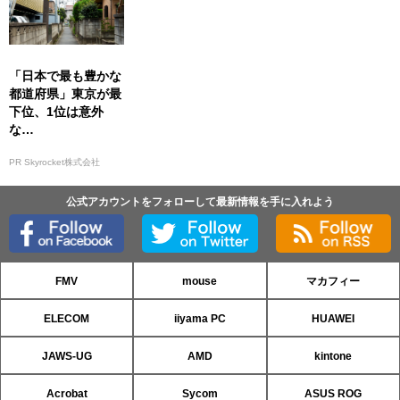
「日本で最も豊かな
都道府県」東京が最
下位、1位は意外
な…
PR Skyrocket株式会社
公式アカウントをフォローして最新情報を手に入れよう
FMV
mouse
マカフィー
ELECOM
iiyama PC
HUAWEI
JAWS-UG
AMD
kintone
Acrobat
Sycom
ASUS ROG