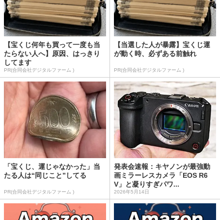
【宝くじ何年も買って一度も当
【当選した人が暴露】宝くじ運
たらない人へ】原因、はっきり
が動く時、必ずある前触れ
してます
PR(合同会社デジタルファーム )
PR(合同会社デジタルファーム )
「宝くじ、運じゃなかった」当
発表会速報：キヤノンが最強動
たる人は“同じこと”してる
画ミラーレスカメラ「EOS R6
V」と凝りすぎパワ...
PR(合同会社デジタルファーム )
2026年5月14日