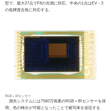
型で、最大27点でF8の光測に対応。中央の1点はEV－3
の低輝度合焦に対応する。
RGB＋IRセンサー
測光システムには7560万画素のRGB＋IRセンサーを採
用。色の検出が可能となったことで被写体を追従する