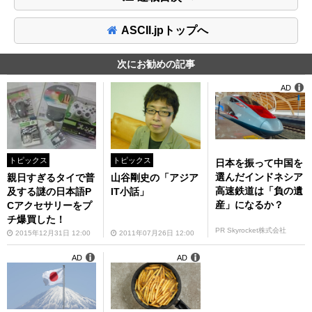
ASCII.jpトップへ
次にお勧めの記事
AD
トピックス
トピックス
日本を振って中国を
選んだインドネシア
親日すぎるタイで普
山谷剛史の「アジア
高速鉄道は「負の遺
及する謎の日本語P
IT小話」
産」になるか？
Cアクセサリーをプ
チ爆買した！
PR Skyrocket株式会社
2015年12月31日 12:00
2011年07月26日 12:00
AD
AD