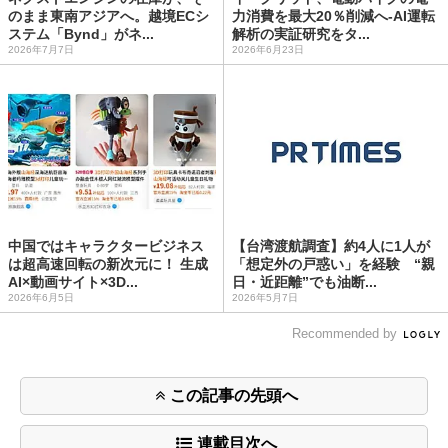
のまま東南アジアへ。越境ECシ
力消費を最大20％削減へ-AI運転
ステム「Bynd」がネ...
解析の実証研究をタ...
2026年7月7日
2026年6月23日
中国ではキャラクタービジネス
【台湾渡航調査】約4人に1人が
は超高速回転の新次元に！ 生成
「想定外の戸惑い」を経験 “親
AI×動画サイト×3D...
日・近距離”でも油断...
2026年6月5日
2026年5月7日
Recommended by
この記事の先頭へ
連載目次へ