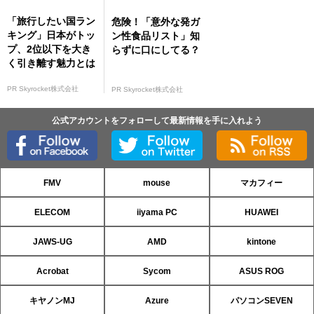
「旅行したい国ラン
危険！「意外な発ガ
キング」日本がトッ
ン性食品リスト」知
プ、2位以下を大き
らずに口にしてる？
く引き離す魅力とは
PR Skyrocket株式会社
PR Skyrocket株式会社
公式アカウントをフォローして最新情報を手に入れよう
FMV
mouse
マカフィー
ELECOM
iiyama PC
HUAWEI
JAWS-UG
AMD
kintone
Acrobat
Sycom
ASUS ROG
キヤノンMJ
Azure
パソコンSEVEN