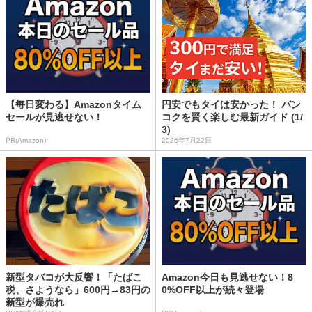
【毎日変わる】Amazonタイム
円安でもタイは安かった！ バン
セールが見逃せない！
コクを賢く楽しむ最新ガイド (1/
3)
PR(Amazon)
2026年7月22日
新型タバコが大反響！「たばこ
Amazon今日も見逃せない！8
税、さようなら」600円→83円の
0%OFF以上が続々登場
新型が爆売れ