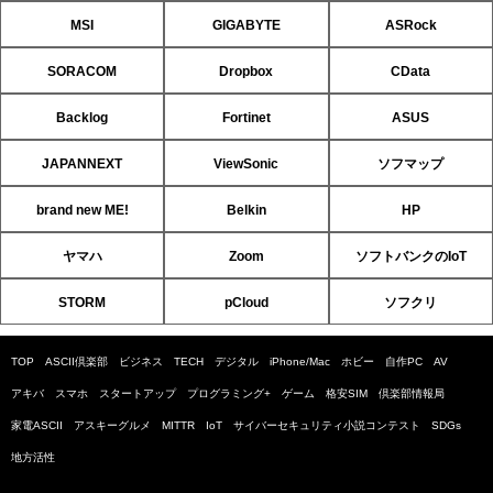
MSI
GIGABYTE
ASRock
SORACOM
Dropbox
CData
Backlog
Fortinet
ASUS
JAPANNEXT
ViewSonic
ソフマップ
brand new ME!
Belkin
HP
ヤマハ
Zoom
ソフトバンクのIoT
STORM
pCloud
ソフクリ
TOP
ASCII倶楽部
ビジネス
TECH
デジタル
iPhone/Mac
ホビー
自作PC
AV
アキバ
スマホ
スタートアップ
プログラミング+
ゲーム
格安SIM
倶楽部情報局
家電ASCII
アスキーグルメ
MITTR
IoT
サイバーセキュリティ小説コンテスト
SDGs
地方活性