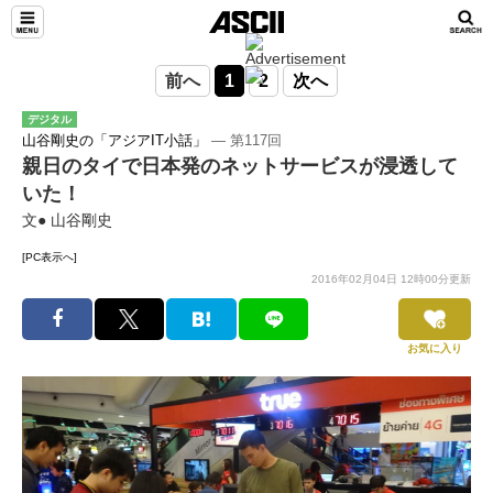
前へ
1
2
次へ
デジタル
山谷剛史の「アジアIT小話」
― 第117回
親日のタイで日本発のネットサービスが浸透して
いた！
文● 山谷剛史
[PC表示へ]
2016年02月04日 12時00分更新
お気に入り