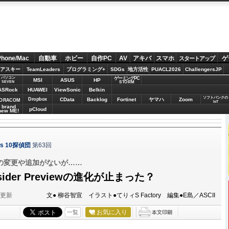
Phone/Mac
自動車
ホビー
自作PC
AV
アキバ
スマホ
ゲ
スタートアップ
アスキー
TeamLeaders
プログラミング+
SDGs
地方活性
PUACL2026
ChallengersJP
パソコン
ゲーミングPC
MSI
ASUS
HP
STORM
SEVEN
ASRock
HUAWEI
ViewSonic
Belkin
ソフトバンクの
Dropbox
CData
Backlog
Fortinet
ヤマハ
Zoom
ORACOM
IoT
brand
pCloud
new ME!
s 10探偵団
第63回
の変更や追加がないが……
Insider Previewの進化が止まった？
分更新
文● 柳谷智宣 イラスト●てりィS Factory 編集●E島／ASCII
お気に入り
一覧