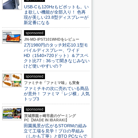
USB-Cも120Hzもピボットも。い
ま欲しい機能が全部入り！ 色再
現が美しい23.8型ディスプレーが
新定番になる
sponsored
JN-MD-IPST101WHDをレビュー
2万1980円のタッチ対応10.1型モ
バイルディスプレー、ワイド
HD（1540×720ドット）＆アスペ
クト比77：36って聞きなじみない
けど使いやすいの？
sponsored
ファミチキ「ファミマ味」も実食
ファミチキの次に売れている商品
が意外！ ファミマ「レジ横」人気
トップ3
sponsored
茨城県龍ヶ崎市産のゲーミング
PC【MADE IN IBARAKI】
田園風景が広がるSTORMの組み
立て工場を見学！プロの早組み
（しかも丁寧）とBTO PCならで