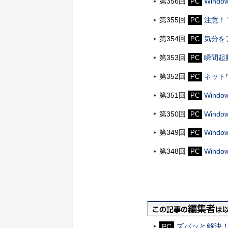
第356回
Win
PC
第355回
注意！ 
PC
第354回
気分をア
PC
第353回
瞬間起動
PC
第352回
ネット
PC
第351回
Win
PC
第350回
Win
PC
第349回
Win
PC
第348回
Win
PC
ズバッと解決！ W
PC