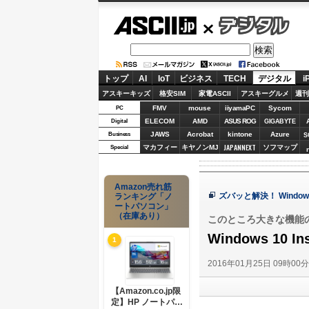
ASCII.jp
デジタル
トップ
AI
IoT
ビジネス
TECH
デジタル
i
アスキーキッズ
格安SIM
家電ASCII
アスキーグルメ
週刊
FMV
mouse
iiyamaPC
Sycom
PC
ELECOM
AMD
ASUS ROG
Digital
GIGABYTE
JAWS
Acrobat
kintone
Azure
Business
S
JAPANNEXT
マカフィー
キヤノンMJ
ソフマップ
Special
Amazon売れ筋
ズバッと解決！ Window
ランキング「ノ
ートパソコン」
（在庫あり）
このところ大きな機能
Windows 10 
1
2016年01月25日 09時00
【Amazon.co.jp限
定】HP ノートパソ