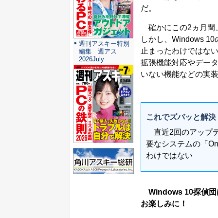
だ。
確かにこの2ヵ月間、
しかし、Windows
週刊アスキー特別
止まったわけではない
編集 週アス
2026July
拡張機能対応やデー
いない機能などの実
これでズバッと解決
直近2回のアップデ
要なシステムの「On
わけではない
Windows 10探偵
お楽しみに！