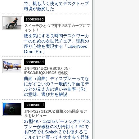
で、机も広く使えてデスクトップ
環境が激変した
sponsored
スイッチひとつで背中のS字カーブにフ
ィット！
腰を気にする長時間デスクワーカ
ーのための次世代チェア。理想の
座り心地を実現する「LiberNovo
Omni Pro」
sponsored
JN-IPS34UQ2-HSC6とJN-
IPSC34UQ2-HSC6で比較
曲面（湾曲）ディスプレーってな
にがすごいの？一般的な平面モデ
ルとの見え方の違いや曲率（R）
の意味、選び方を解説
sponsored
JN-IPS27G120U2 価格.com限定モデ
ルをレビュー
27型4K・120Hzゲーミングディス
プレーが破格の3万円切り！PCで
もPS5でもSwitch 2でも使えるモ
デルだけど買っても大丈夫？昇降