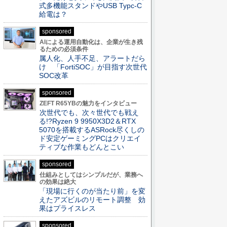
式多機能スタンドやUSB Typc-C
給電は？
sponsored
AIによる運用自動化は、企業が生き残
るための必須条件
属人化、人手不足、アラートだら
け 「FortiSOC」が目指す次世代
SOC改革
sponsored
ZEFT R65YBの魅力をインタビュー
次世代でも、次々世代でも戦え
る!?Ryzen 9 9950X3D2＆RTX
5070を搭載するASRock尽くしの
ド安定ゲーミングPCはクリエイ
ティブな作業もどんとこい
sponsored
仕組みとしてはシンプルだが、業務へ
の効果は絶大
「現場に行くのが当たり前」を変
えたアズビルのリモート調整 効
果はプライスレス
sponsored