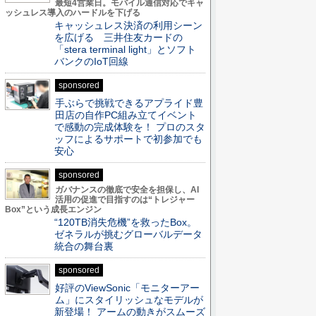
最短4営業日。モバイル通信対応でキャ
ッシュレス導入のハードルを下げる
キャッシュレス決済の利用シーン
を広げる 三井住友カードの
「stera terminal light」とソフト
バンクのIoT回線
sponsored
手ぶらで挑戦できるアプライド豊
田店の自作PC組み立てイベント
で感動の完成体験を！ プロのスタ
ッフによるサポートで初参加でも
安心
sponsored
ガバナンスの徹底で安全を担保し、AI
活用の促進で目指すのは“トレジャー
Box”という成長エンジン
“120TB消失危機”を救ったBox。
ゼネラルが挑むグローバルデータ
統合の舞台裏
sponsored
好評のViewSonic「モニターアー
ム」にスタイリッシュなモデルが
新登場！ アームの動きがスムーズ