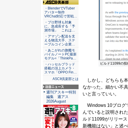
ASCII倶楽部
・BlenderでVTuber
アバター制作
VRChat対応で苦戦…
・プロ野球も対象
に、急成長する「予
測市場」 これは…
・アマゾン配送を支
える物流大手、ステ
ーブルコイン企業…
・あこがれの旗艦モ
バイルノートPC最新
モデル=「ThinkPa…
ビルド11099の
・ハッセルブラッド
搭載の頂上カメラ・
スマホ「OPPO Fin…
ASCII倶楽部とは
しかし、どちらも本
なかった。細かい不
注目ニュース
週刊アスキー特別
いと言っていい。
編集 週アス
2026August
Windows 10ブロ
んでいると説明された。
ルド11099がリリ
新機能はない」と述べ