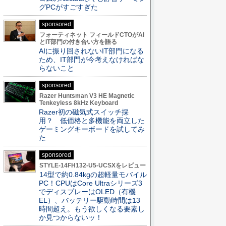
グPCがすごすぎた
sponsored
フォーティネット フィールドCTOがAI
とIT部門の付き合い方を語る
AIに振り回されないIT部門になる
ため、IT部門が今考えなければな
らないこと
sponsored
Razer Huntsman V3 HE Magnetic
Tenkeyless 8kHz Keyboard
Razer初の磁気式スイッチ採
用？ 低価格と多機能を両立した
ゲーミングキーボードを試してみ
た
sponsored
STYLE-14FH132-U5-UCSXをレビュー
14型で約0.84kgの超軽量モバイル
PC！CPUはCore Ultraシリーズ3
でディスプレーはOLED（有機
EL）、バッテリー駆動時間は13
時間超え。もう欲しくなる要素し
か見つからないッ！