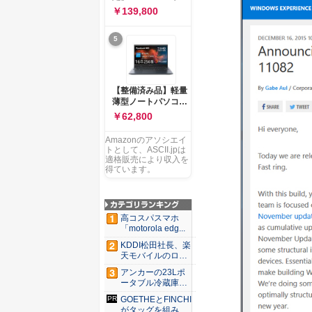
ー 83K9003JJP ノー
ソコン Vivobook 15
￥139,800
トPC
M1502NAQ 15.6イ
ンチ AMD Ryzen 7
5
170 メモリ16GB
SSD 512GB
Microsoft 365
Personal (24か月版)
搭載 Windows 11 重
【整備済み品】軽量
量1.7kg Wi-Fi 6E ク
薄型ノートパソコン
ワイエットブルー
dynabook G83 ■
￥62,800
M1502NAQ-
13.3型
R7165BUWS
FHD(1920x1080) -
Amazonのアソシエイ
高性能第11世代Core
トとして、ASCII.jpは
i5-1135G7 - メモリ
適格販売により収入を
16GB - SSD 256GB
得ています。
- Webカメラ -
WiFi&Bluetooth -
USB Type-C - MS
Office 2021 - Win11
高コスパスマホ
搭載
「motorola edg...
KDDI松田社長、楽
天モバイルのロー
ミン...
アンカーの23Lポ
ータブル冷蔵庫が
Ama...
GOETHEとFINCHI
がタッグを組み...