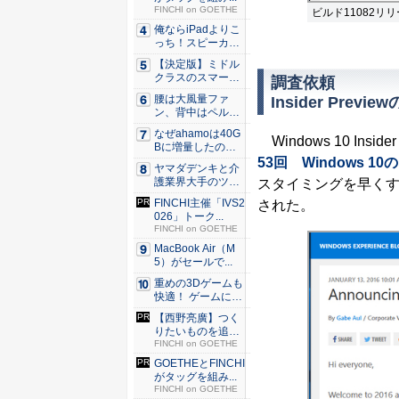
FINCHI on GOETHE
ビルド11082リ
俺ならiPadよりこ
っち！スピーカー
9個...
【決定版】ミドル
クラスのスマート
調査依頼
フォンの...
腰は大風量ファ
Insider Pre
ン、背中はペルチ
ェ冷却。ダ...
なぜahamoは40G
Windows 10 Ins
Bに増量したの
か ...
53回 Windows 1
ヤマダデンキと介
護業界大手のツク
スタイミングを早くす
イが協業...
FINCHI主催「IVS2
された。
026」トーク...
FINCHI on GOETHE
MacBook Air（M
5）がセールで...
重めの3Dゲームも
快適！ ゲームに強
いH...
【西野亮廣】つく
りたいものを追求
できる環...
FINCHI on GOETHE
GOETHEとFINCHI
がタッグを組み...
FINCHI on GOETHE