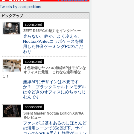
Tweets by asciijpeditors
ピックアップ
sponsored
ZEFT R65YCの魅力をインタビュー
光らない、静か、よく冷える。
Noctua×Antecコラボケースを採
用した静音ゲーミングPCのこだ
わり
sponsored
才色兼備なヤマハの無線APはモダンな
オフィスに最適 これなら違和感な
し！
無線APにデザインは不要です
か？ ブラックスケルトンモデル
は今どきのオフィスにめちゃなじ
むんです
sponsored
Silent Master Noctua Edition X870A
をレビュー
ファンが12基もあるのにほとんど
の活用シーンで35dB以下、サイ
コムのNoctua尽くし静音ゲーミン