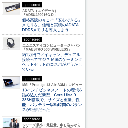
sponsored
ADATA（エイデータ）
「AD5U480016G-D」
価格高騰の今こそ「安心できる」
メモリを。信頼と実績のADATA
DDR5メモリを導入しよう
sponsored
エムエスアイコンピュータージャパン
「MAESTRO 500 WIRELESS」
約1万円でノイキャン、デュアル
接続ってマジ？ MSIのゲーミング
ヘッドセットのコスパがどうかし
ている
sponsored
MSI「Prestige 13 AI+ A3M」レビュー
13インチビジネスノートの理想を
詰め込んだ新型、Core Ultra 9
386H搭載で、サイズと重量、性
能、バッテリー駆動時間のバラン
スが絶妙だった
sponsored
シリーズ最小・最軽量、申し込みから