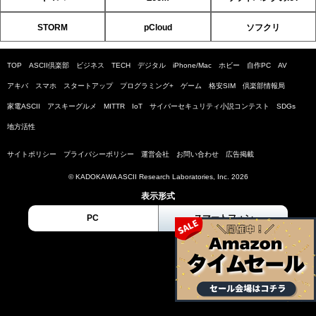
STORM
pCloud
ソフクリ
TOP
ASCII倶楽部
ビジネス
TECH
デジタル
iPhone/Mac
ホビー
自作PC
AV
アキバ
スマホ
スタートアップ
プログラミング+
ゲーム
格安SIM
倶楽部情報局
家電ASCII
アスキーグルメ
MITTR
IoT
サイバーセキュリティ小説コンテスト
SDGs
地方活性
サイトポリシー
プライバシーポリシー
運営会社
お問い合わせ
広告掲載
© KADOKAWA ASCII Research Laboratories, Inc. 2026
表示形式
PC
スマートフォン