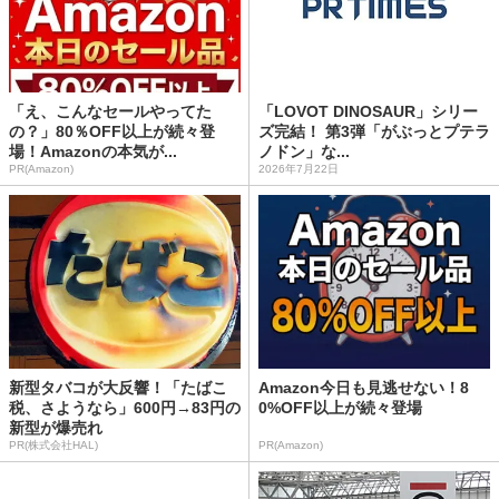
「え、こんなセールやってた
「LOVOT DINOSAUR」シリー
の？」80％OFF以上が続々登
ズ完結！ 第3弾「がぶっとプテラ
場！Amazonの本気が...
ノドン」な...
PR(Amazon)
2026年7月22日
新型タバコが大反響！「たばこ
Amazon今日も見逃せない！8
税、さようなら」600円→83円の
0%OFF以上が続々登場
新型が爆売れ
PR(株式会社HAL)
PR(Amazon)