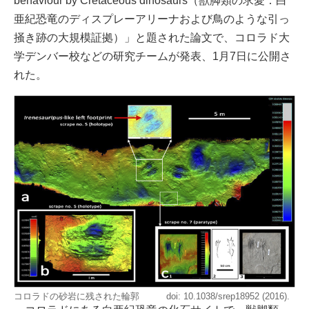
behaviour by Cretaceous dinosaurs（獣脚類の求愛：白
亜紀恐竜のディスプレーアリーナおよび鳥のような引っ
掻き跡の大規模証拠）」と題された論文で、コロラド大
学デンバー校などの研究チームが発表、1月7日に公開さ
れた。
コロラドの砂岩に残された輪郭 doi: 10.1038/srep18952 (2016).