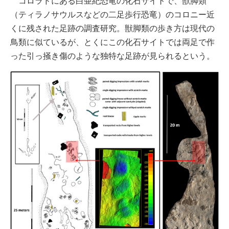
コロラドにある白亜紀恐竜の化石サイトで、獣脚類
（ティラノサウルスなどの二足歩行恐竜）のコロニー近
くに残された足跡の調査研究。獣脚類の歩き方は現代の
鳥類に似ているが、とくにこの化石サイトでは両足で作
った引っ掻き傷のような独特な足跡が見られるという。