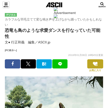
デジタル
カラフルな羽毛立てて変な鳴き声を上げながら踊っていたかもしれな
い
恐竜も鳥のような求愛ダンスを行なっていた可能
性
文● 行正和義 編集／ASCII.jp
[PC表示へ]
2016年01月08日 18時45分更新
お気に入り