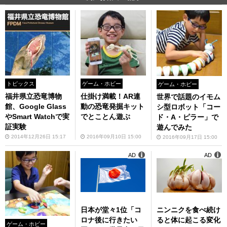
トピックス
ゲーム・ホビー
ゲーム・ホビー
福井県立恐竜博物
仕掛け満載！AR連
世界で話題のイモム
館、Google Glass
動の恐竜発掘キット
シ型ロボット「コー
やSmart Watchで実
でとことん遊ぶ
ド・A・ピラー」で
証実験
遊んでみた
2014年12月26日 15:17
2016年09月10日 15:00
2016年09月17日 15:00
AD
AD
日本が堂々1位「コ
ニンニクを食べ続け
ロナ後に行きたい
ると体に起こる変化
ゲーム・ホビー