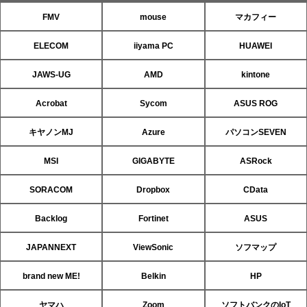
FMV
mouse
マカフィー
ELECOM
iiyama PC
HUAWEI
JAWS-UG
AMD
kintone
Acrobat
Sycom
ASUS ROG
キヤノンMJ
Azure
パソコンSEVEN
MSI
GIGABYTE
ASRock
SORACOM
Dropbox
CData
Backlog
Fortinet
ASUS
JAPANNEXT
ViewSonic
ソフマップ
brand new ME!
Belkin
HP
ヤマハ
Zoom
ソフトバンクのIoT