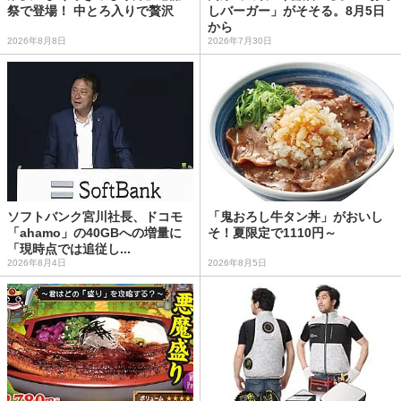
祭で登場！ 中とろ入りで贅沢
しバーガー」がそそる。8月5日
から
2026年8月8日
2026年7月30日
ソフトバンク宮川社長、ドコモ
「鬼おろし牛タン丼」がおいし
「ahamo」の40GBへの増量に
そ！夏限定で1110円～
「現時点では追従し...
2026年8月4日
2026年8月5日