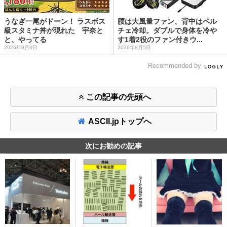
うなぎ一尾がドーン！ ラスボス
腰は大風量ファン、背中はペル
級スタミナ丼が現れた 宇奈と
チェ冷却。ダブルで身体を冷や
と、やってる
す1着2役のファン付きウ...
2026年8月6日
2026年8月5日
Recommended by
この記事の先頭へ
ASCII.jpトップへ
次にお勧めの記事