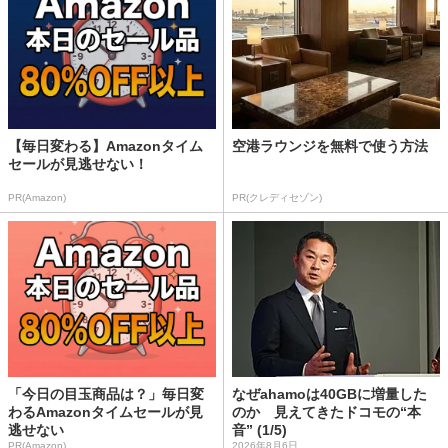
【毎日変わる】Amazonタイム
空港ラウンジを無料で使う方法
セールが見逃せない！
PR(Amazon)
PR(クレディセゾン)
「今日の目玉商品は？」毎日変
なぜahamoは40GBに増量した
わるAmazonタイムセールが見
のか 見えてきたドコモの“本
逃せない
音” (1/5)
PR(Amazon)
2026年8月6日