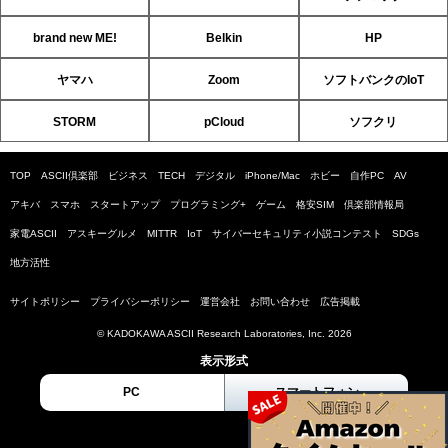
brand new ME!
Belkin
HP
ヤマハ
Zoom
ソフトバンクのIoT
STORM
pCloud
ソフクリ
TOP
ASCII倶楽部
ビジネス
TECH
デジタル
iPhone/Mac
ホビー
自作PC
AV
アキバ
スマホ
スタートアップ
プログラミング+
ゲーム
格安SIM
倶楽部情報局
家電ASCII
アスキーグルメ
MITTR
IoT
サイバーセキュリティ小説コンテスト
SDGs
地方活性
サイトポリシー
プライバシーポリシー
運営会社
お問い合わせ
広告掲載
© KADOKAWA ASCII Research Laboratories, Inc. 2026
表示形式
PC
スマートフォン