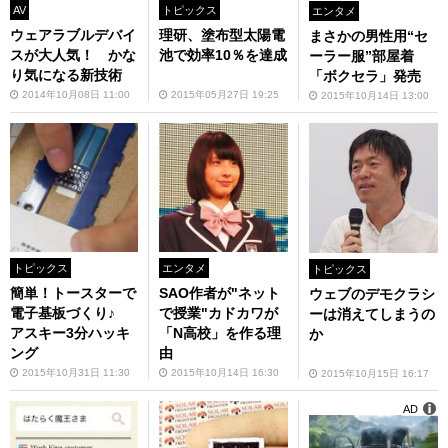
AV
トピックス
エンタメ
ウェアラブルデバイ
理研、塗布型太陽電
まさかの男性用“セ
スが大人気！ かな
池で効率10％を達成
ーラー服”部屋着
り気になる新技術
「ボクセラ」発売
2014年10月08日 11:00
2015年05月27日 19:25
2015年10月14日 13:00
トピックス
エンタメ
トピックス
簡単！トースターで
SAO作者が"ネット
ウェブのデモクラシ
電子基板づくり♪
で授業"カドカワが
ーは消えてしまうの
アスキー3分ハッキ
「N高校」を作る理
か
ング
由
2015年10月31日 11:30
2015年10月14日 16:30
2015年10月15日 16:17
AD