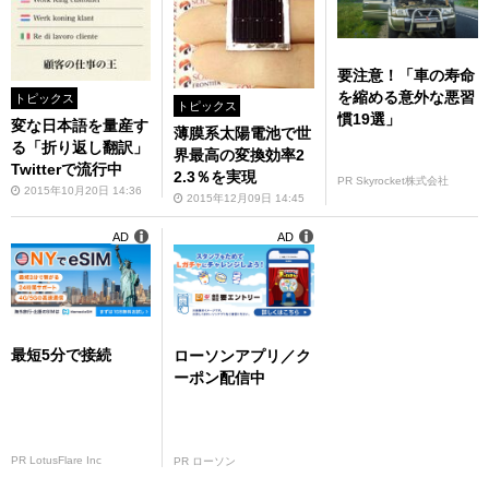
要注意！「車の寿命
を縮める意外な悪習
トピックス
トピックス
慣19選」
変な日本語を量産す
薄膜系太陽電池で世
る「折り返し翻訳」
界最高の変換効率2
Twitterで流行中
2.3％を実現
PR Skyrocket株式会社
2015年10月20日 14:36
2015年12月09日 14:45
AD
AD
最短5分で接続
ローソンアプリ／ク
ーポン配信中
PR LotusFlare Inc
PR ローソン