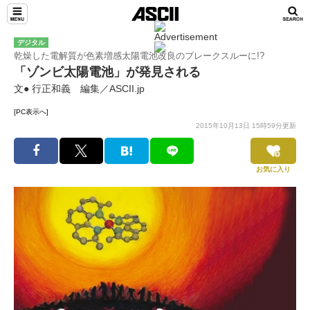
デジタル
乾燥した電解質が色素増感太陽電池改良のブレークスルーに!?
「ゾンビ太陽電池」が発見される
文● 行正和義 編集／ASCII.jp
[PC表示へ]
2015年10月13日 15時59分更新
お気に入り