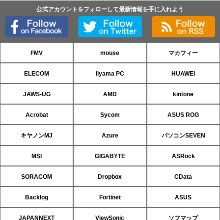
公式アカウントをフォローして最新情報を手に入れよう
FMV
mouse
マカフィー
ELECOM
iiyama PC
HUAWEI
JAWS-UG
AMD
kintone
Acrobat
Sycom
ASUS ROG
キヤノンMJ
Azure
パソコンSEVEN
MSI
GIGABYTE
ASRock
SORACOM
Dropbox
CData
Backlog
Fortinet
ASUS
JAPANNEXT
ViewSonic
ソフマップ