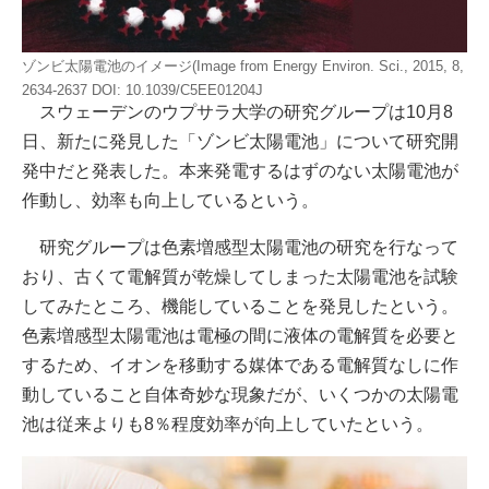
ゾンビ太陽電池のイメージ(Image from Energy Environ. Sci., 2015, 8,
2634-2637 DOI: 10.1039/C5EE01204J
スウェーデンのウプサラ大学の研究グループは10月8
日、新たに発見した「ゾンビ太陽電池」について研究開
発中だと発表した。本来発電するはずのない太陽電池が
作動し、効率も向上しているという。
研究グループは色素増感型太陽電池の研究を行なって
おり、古くて電解質が乾燥してしまった太陽電池を試験
してみたところ、機能していることを発見したという。
色素増感型太陽電池は電極の間に液体の電解質を必要と
するため、イオンを移動する媒体である電解質なしに作
動していること自体奇妙な現象だが、いくつかの太陽電
池は従来よりも8％程度効率が向上していたという。