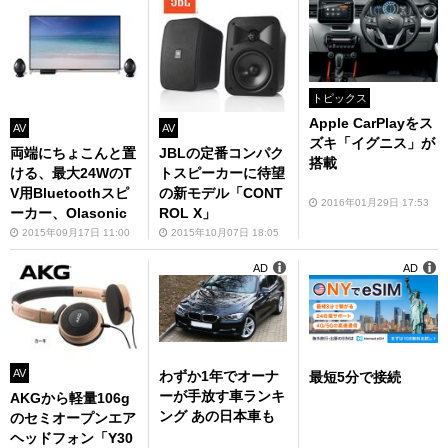
トピックス
Apple CarPlayをス
AV
AV
ズキ「イグニス」が
両端にちょこんと置
JBLの定番コンパク
搭載
ける、最大24WのT
トスピーカーに待望
V用Bluetoothスピ
の新モデル「CONT
2016年01月29日 17:53
ーカー、Olasonic
ROL X」
2015年09月17日 11:00
2015年10月07日 18:05
AD
AD
AV
わずか1年でオーナ
最短5分で接続
ーが手放す車ランキ
AKGから軽量106g
ング あの日本車も
のセミオープンエア
ヘッドフォン「Y30