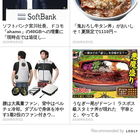
ソフトバンク宮川社長、ドコモ
「鬼おろし牛タン丼」がおいし
「ahamo」の40GBへの増量に
そ！夏限定で1110円～
「現時点では追従し...
2026年8月4日
2026年8月5日
腰は大風量ファン、背中はペル
うなぎ一尾がドーン！ ラスボス
チェ冷却。ダブルで身体を冷や
級スタミナ丼が現れた 宇奈と
す1着2役のファン付きウ...
と、やってる
2026年8月5日
2026年8月6日
Recommended by