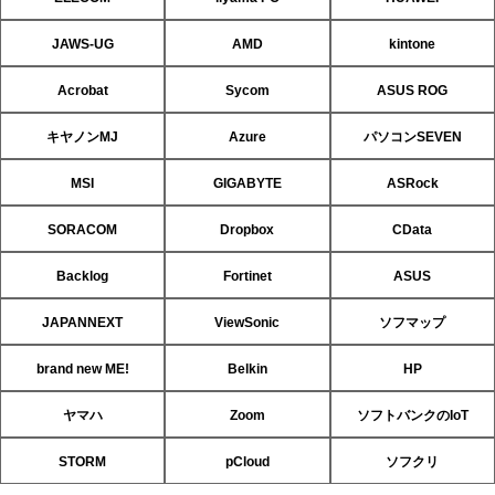
JAWS-UG
AMD
kintone
Acrobat
Sycom
ASUS ROG
キヤノンMJ
Azure
パソコンSEVEN
MSI
GIGABYTE
ASRock
SORACOM
Dropbox
CData
Backlog
Fortinet
ASUS
JAPANNEXT
ViewSonic
ソフマップ
brand new ME!
Belkin
HP
ヤマハ
Zoom
ソフトバンクのIoT
STORM
pCloud
ソフクリ