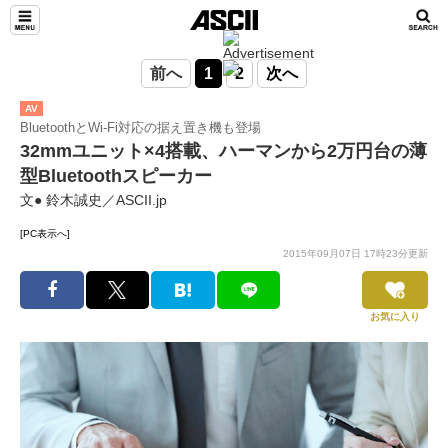
前へ
1
2
次へ
AV
BluetoothとWi-Fi対応の据え置き機も登場
32mmユニット×4搭載、ハーマンから2万円台の薄
型Bluetoothスピーカー
文● 鈴木誠史／ASCII.jp
[PC表示へ]
2015年09月07日 17時23分更新
お気に入り