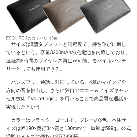
ESQUIRE 2のカラバリは3色
サイズは8型タブレットと同程度で、持ち運びに適し
ているという。容量3200mAhの充電池を内蔵しており、
連続約8時間のワイヤレス再生が可能。モバイルバッテ
リーとしても使用できる。
ハンズフリー通話に対応している。4基のマイクで全
方向の音を抽出し、さらに独自のエコー＆ノイズキャン
セル技術「VoiceLogic」を用いることで高品質な通話を
実現したという。
カラーはブラック、ゴールド、グレーの3色。本体サ
イズは幅190×奥行34×高さ130mmで、重量は599g。公式
通販サイトでの価格は2万7950円。