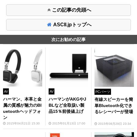
この記事の先頭へ
ASCII.jpトップへ
次にお勧めの記事
AV
AV
PCパーツ
ハーマン、本革と金
ハーマンがAKGやJ
有線スピーカーを簡
属の質感が魅力のBl
BLなど全取扱い製
単Bluetooth化でき
uetoothヘッドフォ
品15％前後値上げ
るレシーバーが登場
ン
2015年04月21日 15:30
2015年01月13日 17:00
2015年08月29日 23:34