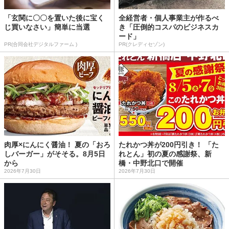
「玄関に〇〇を置いた後に宝く
全経営者・個人事業主が作るべ
じ買いなさい」簡単に当選
き「圧倒的コスパのビジネスカ
ード」
PR(合同会社デジタルファーム )
PR(クレディセゾン)
肉厚×にんにく醤油！ 夏の「おろ
たれかつ丼が200円引き！ 「た
しバーガー」がそそる。8月5日
れとん」初の夏の感謝祭、新
から
橋・中野北口で開催
2026年7月30日
2026年7月30日