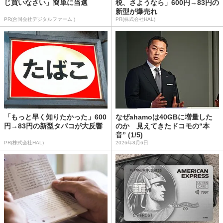
じ買いなさい」簡単に当選
税、さようなら」600円→83円の
新型が爆売れ
PR(合同会社デジタルファーム )
PR(株式会社HAL)
「もっと早く知りたかった」600
なぜahamoは40GBに増量した
円→83円の新型タバコが大反響
のか 見えてきたドコモの“本
音” (1/5)
PR(株式会社HAL)
2026年8月6日