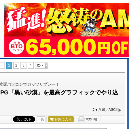
へ
1
2
3
4
次へ
の推奨パソコンでガッツリプレー！
RPG「黒い砂漠」を最高グラフィックでやり込
文● 八尋／ASCII.jp
お気に入り
一覧