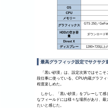
OS
CPU
メモリー
GTS 250／GeFor
グラフィックス
HDDの空き容
ダウンロード時
量
Dirext X
ディスプレー
1280×72
最高グラフィック設定でサクサク遊べるL
「黒い砂漠」は、設定次第ではそこそこ
段仕事に使っている、CPU内蔵グラフ
程度楽しめた。
しかし、「黒い砂漠」をプレーして感じ
なフィールドには様々な場所があり、最
たいと感じた。