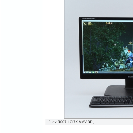
「Lev-R007-LCi7K-VMV-BD」