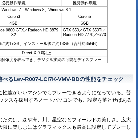
必要動作環境
推奨動作環境
Windows 7、Windows 8、Windows 8.1
Core i3
Core i5
4GB
6GB
ce 9800 GTX／Radeon HD 3879
GTX 650／GTX 550Ti／
X2
Radeon HD 7770／6770
に約17GB、インストール後に約18GB（合計約35GB）
Direct X 9.0以上
0以上の解像度を表示でき、デジタル接続の可能なディスプレー
ev-R007-LCi7K-VMV-BDの性能をチェック
性能がいいマシンでもプレーできるようになっている。普
ィックスを採用するノートパソコンでも、設定を落とせばある
たのは、森や海、川、星空などフィールドの美しさ。広大
大限に楽しむにはグラフィックスも最高に設定してプレーし