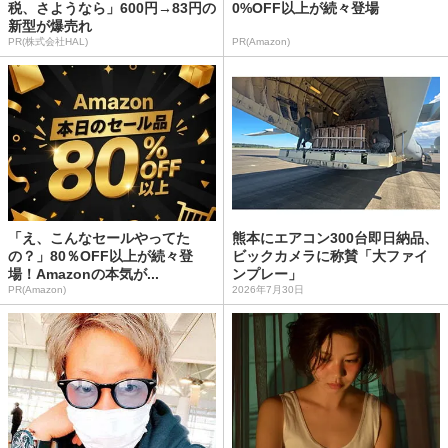
税、さようなら」600円→83円の
0%OFF以上が続々登場
新型が爆売れ
PR(株式会社HAL)
PR(Amazon)
「え、こんなセールやってた
熊本にエアコン300台即日納品、
の？」80％OFF以上が続々登
ビックカメラに称賛「大ファイ
場！Amazonの本気が...
ンプレー」
PR(Amazon)
2026年7月30日