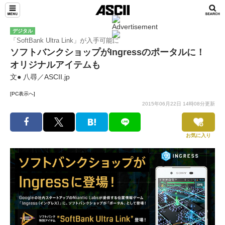
デジタル
「SoftBank Ultra Link」が入手可能に
ソフトバンクショップがIngressのポータルに！
オリジナルアイテムも
文● 八尋／ASCII.jp
[PC表示へ]
2015年06月22日 14時08分更新
お気に入り