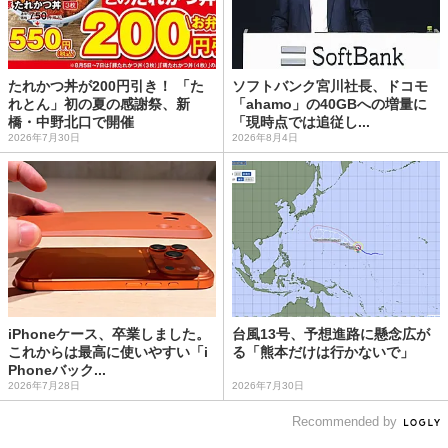
たれかつ丼が200円引き！ 「た
ソフトバンク宮川社長、ドコモ
れとん」初の夏の感謝祭、新
「ahamo」の40GBへの増量に
橋・中野北口で開催
「現時点では追従し...
2026年7月30日
2026年8月4日
iPhoneケース、卒業しました。
台風13号、予想進路に懸念広が
これからは最高に使いやすい「i
る「熊本だけは行かないで」
Phoneバック...
2026年7月28日
2026年7月30日
Recommended by