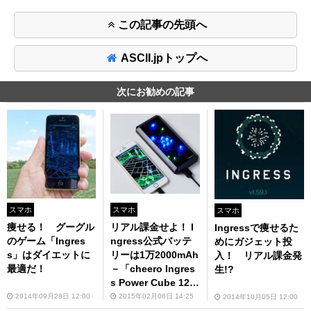
この記事の先頭へ
ASCII.jpトップへ
次にお勧めの記事
スマホ
スマホ
スマホ
痩せる！ グーグル
リアル課金せよ！ I
Ingressで痩せるた
のゲーム「Ingres
ngress公式バッテ
めにガジェット投
s」はダイエットに
リーは1万2000mAh
入！ リアル課金発
最適だ！
－「cheero Ingres
生!?
s Power Cube 120
00 mAh」
2014年09月28日 12:00
2015年02月06日 14:25
2014年10月05日 12:00