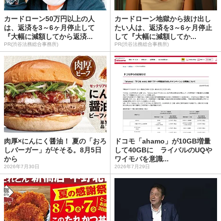
カードローン50万円以上の人
カードローン地獄から抜け出し
は、返済を3～6ヶ月停止して
たい人は、返済を3～6ヶ月停止
『大幅に減額してから返済...
して『大幅に減額してか...
PR(渋谷法務総合事務所)
PR(渋谷法務総合事務所)
肉厚×にんにく醤油！ 夏の「おろ
ドコモ「ahamo」が10GB増量
しバーガー」がそそる。8月5日
して40GBに ライバルのUQや
から
ワイモバを意識...
2026年7月30日
2026年7月29日