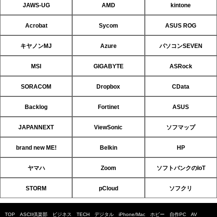
JAWS-UG
AMD
kintone
Acrobat
Sycom
ASUS ROG
キヤノンMJ
Azure
パソコンSEVEN
MSI
GIGABYTE
ASRock
SORACOM
Dropbox
CData
Backlog
Fortinet
ASUS
JAPANNEXT
ViewSonic
ソフマップ
brand new ME!
Belkin
HP
ヤマハ
Zoom
ソフトバンクのIoT
STORM
pCloud
ソフクリ
TOP
ASCII倶楽部
ビジネス
TECH
デジタル
iPhone/Mac
ホビー
自作PC
AV