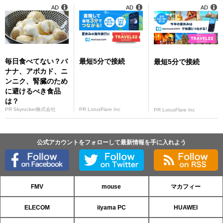
AD
AD
AD
毎日食べてない？バ
最短5分で接続
最短5分で接続
ナナ、アボカド、ニ
ンニク、腎臓のため
に避けるべき食品
は？
PR Skyrocket株式会社
PR LotusFlare Inc
PR LotusFlare Inc
公式アカウントをフォローして最新情報を手に入れよう
FMV
mouse
マカフィー
ELECOM
iiyama PC
HUAWEI