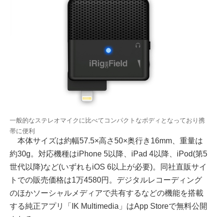
一般的なステレオマイクに比べてコンパクトなボディとなっており携
帯に便利
本体サイズは約幅57.5×高さ50×奥行き16mm、重量は
約30g。対応機種はiPhone 5以降、iPad 4以降、iPod(第5
世代以降)など(いずれもiOS 6以上が必要)。同社直販サイ
トでの販売価格は1万4580円。デジタルレコーディング
のほかソーシャルメディアで共有するなどの機能を搭載
する純正アプリ「IK Multimedia」はApp Storeで無料公開