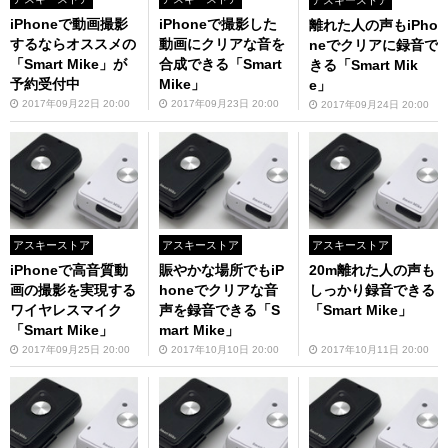
iPhoneで動画撮影
iPhoneで撮影した
離れた人の声もiPho
するならオススメの
動画にクリアな音を
neでクリアに録音で
「Smart Mike」が
合成できる「Smart
きる「Smart Mik
予約受付中
Mike」
e」
2017年09月22日 20:00
2017年09月23日 20:00
2017年09月24日 20:00
アスキーストア
アスキーストア
アスキーストア
iPhoneで高音質動
賑やかな場所でもiP
20m離れた人の声も
画の撮影を実現する
honeでクリアな音
しっかり録音できる
ワイヤレスマイク
声を録音できる「S
「Smart Mike」
「Smart Mike」
mart Mike」
2017年09月25日 20:00
2017年10月10日 20:00
2017年10月11日 20:00