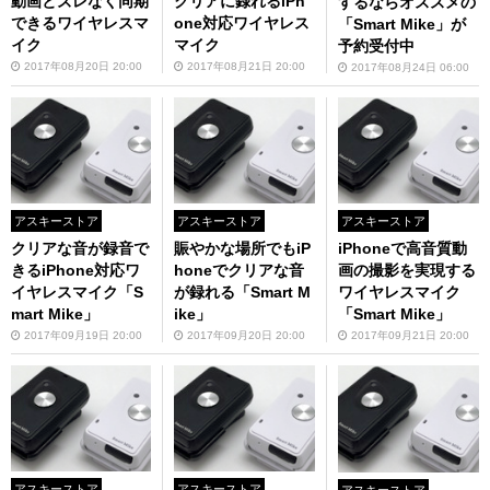
動画とズレなく同期
クリアに録れるiPh
するならオススメの
できるワイヤレスマ
one対応ワイヤレス
「Smart Mike」が
イク
マイク
予約受付中
2017年08月20日 20:00
2017年08月21日 20:00
2017年08月24日 06:00
アスキーストア
アスキーストア
アスキーストア
クリアな音が録音で
賑やかな場所でもiP
iPhoneで高音質動
きるiPhone対応ワ
honeでクリアな音
画の撮影を実現する
イヤレスマイク「S
が録れる「Smart M
ワイヤレスマイク
mart Mike」
ike」
「Smart Mike」
2017年09月19日 20:00
2017年09月20日 20:00
2017年09月21日 20:00
アスキーストア
アスキーストア
アスキーストア