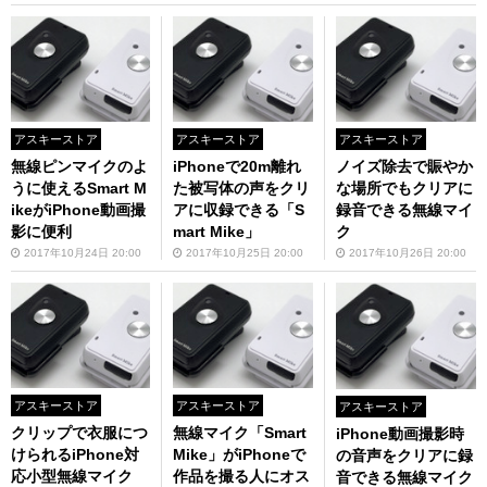
アスキーストア
アスキーストア
アスキーストア
無線ピンマイクのよ
iPhoneで20m離れ
ノイズ除去で賑やか
うに使えるSmart M
た被写体の声をクリ
な場所でもクリアに
ikeがiPhone動画撮
アに収録できる「S
録音できる無線マイ
影に便利
mart Mike」
ク
2017年10月24日 20:00
2017年10月25日 20:00
2017年10月26日 20:00
アスキーストア
アスキーストア
アスキーストア
クリップで衣服につ
無線マイク「Smart
iPhone動画撮影時
けられるiPhone対
Mike」がiPhoneで
の音声をクリアに録
応小型無線マイク
作品を撮る人にオス
音できる無線マイク