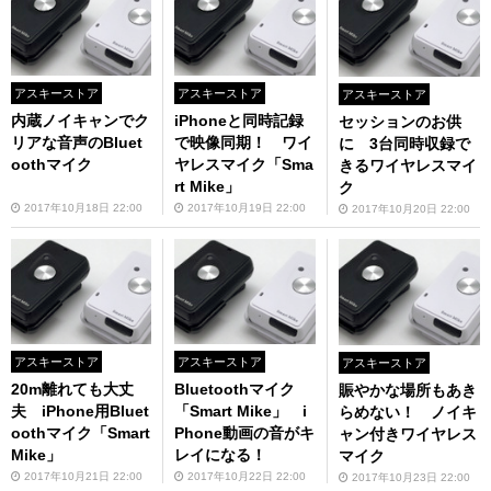
アスキーストア
アスキーストア
アスキーストア
内蔵ノイキャンでク
iPhoneと同時記録
セッションのお供
リアな音声のBluet
で映像同期！ ワイ
に 3台同時収録で
oothマイク
ヤレスマイク「Sma
きるワイヤレスマイ
rt Mike」
ク
2017年10月18日 22:00
2017年10月19日 22:00
2017年10月20日 22:00
アスキーストア
アスキーストア
アスキーストア
20m離れても大丈
Bluetoothマイク
賑やかな場所もあき
夫 iPhone用Bluet
「Smart Mike」 i
らめない！ ノイキ
oothマイク「Smart
Phone動画の音がキ
ャン付きワイヤレス
Mike」
レイになる！
マイク
2017年10月21日 22:00
2017年10月22日 22:00
2017年10月23日 22:00