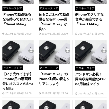
アスキーストア
アスキーストア
アスキーストア
iPhoneで動画撮る
音もこだわって動画
iPhoneでクリアな
なら持っておきたい
撮るならiPhone用
音声が録音できる
「Smart Mike」
「Smart Mike」が
「Smart Mike」
良い
2017年11月15日 20:00
2017年11月16日 20:00
2017年11月17日 20:00
アスキーストア
アスキーストア
アスキーストア
【いま売れてます】
「Smart Mike」でi
バンドマン必見！
iPhone用の動画録
Phone動画の音をク
同時収録可能なiPho
音にオススメのSma
リアにしよう
ne用無線マイク
rt Mike
2017年11月20日 20:00
2017年11月22日 22:00
2017年11月23日 22:00