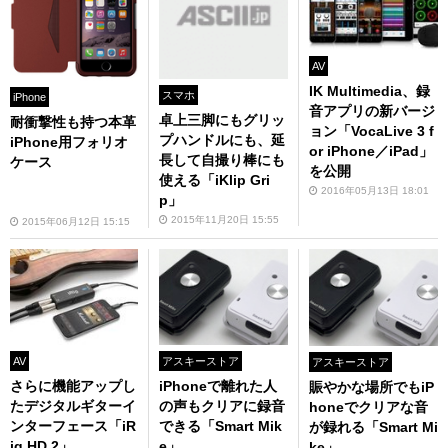
AV
IK Multimedia、録
スマホ
iPhone
音アプリの新バージ
卓上三脚にもグリッ
耐衝撃性も持つ本革
ョン「VocaLive 3 f
プハンドルにも、延
iPhone用フォリオ
or iPhone／iPad」
長して自撮り棒にも
ケース
を公開
使える「iKlip Gri
2016年05月13日 18:01
p」
2015年11月20日 15:55
2015年06月12日 15:15
AV
アスキーストア
アスキーストア
さらに機能アップし
iPhoneで離れた人
賑やかな場所でもiP
たデジタルギターイ
の声もクリアに録音
honeでクリアな音
ンターフェース「iR
できる「Smart Mik
が録れる「Smart Mi
ig HD 2」
e」
ke」