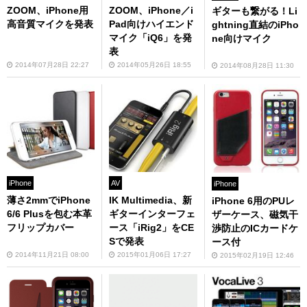
ZOOM、iPhone用
ZOOM、iPhone／i
ギターも繋がる！Li
高音質マイクを発表
Pad向けハイエンド
ghtning直結のiPho
マイク「iQ6」を発
ne向けマイク
表
2014年07月28日 22:27
2014年05月26日 18:55
2014年08月28日 11:30
iPhone
AV
iPhone
薄さ2mmでiPhone
IK Multimedia、新
iPhone 6用のPUレ
6/6 Plusを包む本革
ギターインターフェ
ザーケース、磁気干
フリップカバー
ース「iRig2」をCE
渉防止のICカードケ
Sで発表
ース付
2014年11月21日 08:00
2015年01月06日 17:27
2015年02月19日 12:46