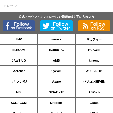
PR ローソン
公式アカウントをフォローして最新情報を手に入れよう
FMV
mouse
マカフィー
ELECOM
iiyama PC
HUAWEI
JAWS-UG
AMD
kintone
Acrobat
Sycom
ASUS ROG
キヤノンMJ
Azure
パソコンSEVEN
MSI
GIGABYTE
ASRock
SORACOM
Dropbox
CData