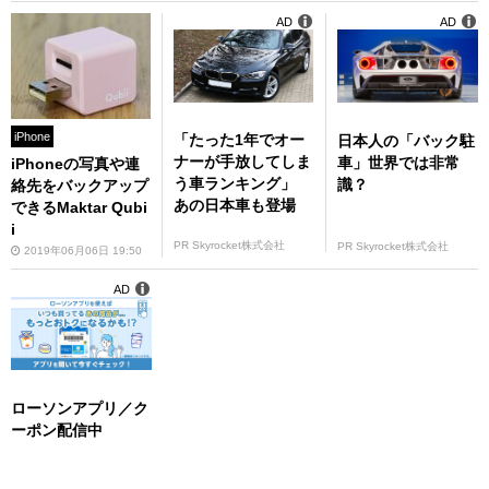
AD
AD
iPhone
「たった1年でオー
日本人の「バック駐
ナーが手放してしま
車」世界では非常
iPhoneの写真や連
う車ランキング」
識？
絡先をバックアップ
あの日本車も登場
できるMaktar Qubi
i
PR Skyrocket株式会社
PR Skyrocket株式会社
2019年06月06日 19:50
AD
ローソンアプリ／ク
ーポン配信中