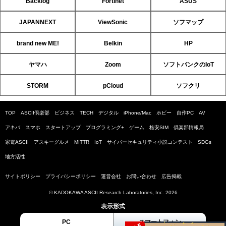
Backlog
Fortinet
ASUS
JAPANNEXT
ViewSonic
ソフマップ
brand new ME!
Belkin
HP
ヤマハ
Zoom
ソフトバンクのIoT
STORM
pCloud
ソフクリ
TOP
ASCII倶楽部
ビジネス
TECH
デジタル
iPhone/Mac
ホビー
自作PC
AV
アキバ
スマホ
スタートアップ
プログラミング+
ゲーム
格安SIM
倶楽部情報局
家電ASCII
アスキーグルメ
MITTR
IoT
サイバーセキュリティ小説コンテスト
SDGs
地方活性
サイトポリシー
プライバシーポリシー
運営会社
お問い合わせ
広告掲載
© KADOKAWA ASCII Research Laboratories, Inc. 2026
表示形式
PC
スマートフォン