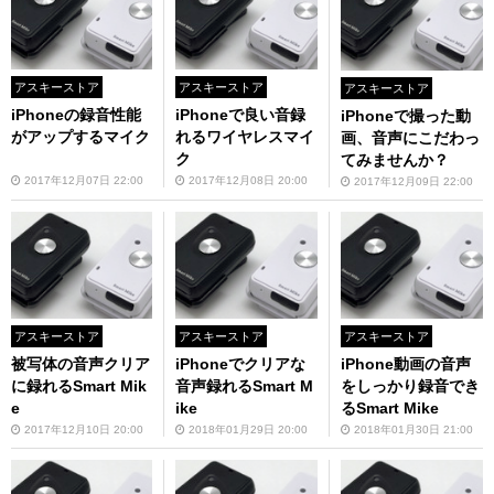
アスキーストア
アスキーストア
アスキーストア
iPhoneの録音性能
iPhoneで良い音録
iPhoneで撮った動
がアップするマイク
れるワイヤレスマイ
画、音声にこだわっ
ク
てみませんか？
2017年12月07日 22:00
2017年12月08日 20:00
2017年12月09日 22:00
アスキーストア
アスキーストア
アスキーストア
被写体の音声クリア
iPhoneでクリアな
iPhone動画の音声
に録れるSmart Mik
音声録れるSmart M
をしっかり録音でき
e
ike
るSmart Mike
2017年12月10日 20:00
2018年01月29日 20:00
2018年01月30日 21:00