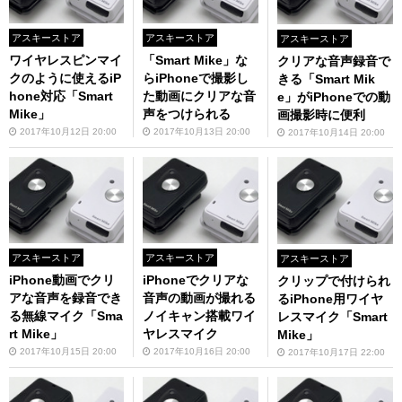
アスキーストア
アスキーストア
アスキーストア
ワイヤレスピンマイ
「Smart Mike」な
クリアな音声録音で
クのように使えるiP
らiPhoneで撮影し
きる「Smart Mik
hone対応「Smart
た動画にクリアな音
e」がiPhoneでの動
Mike」
声をつけられる
画撮影時に便利
2017年10月12日 20:00
2017年10月13日 20:00
2017年10月14日 20:00
アスキーストア
アスキーストア
アスキーストア
iPhone動画でクリ
iPhoneでクリアな
クリップで付けられ
アな音声を録音でき
音声の動画が撮れる
るiPhone用ワイヤ
る無線マイク「Sma
ノイキャン搭載ワイ
レスマイク「Smart
rt Mike」
ヤレスマイク
Mike」
2017年10月15日 20:00
2017年10月16日 20:00
2017年10月17日 22:00