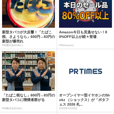
新型タバコが大反響！「たばこ
Amazon今日も見逃せない！8
税、さようなら」600円→83円の
0%OFF以上が続々登場
新型が爆売れ
PR(株式会社HAL)
PR(Amazon)
「たばこ税なし」600円→83円の
オープンイヤー型イヤホンのSh
新型タバコに喫煙者群がる
okz （ショックス）が「ポタフ
ェス 2026 札...
PR(株式会社HAL)
2026年5月28日