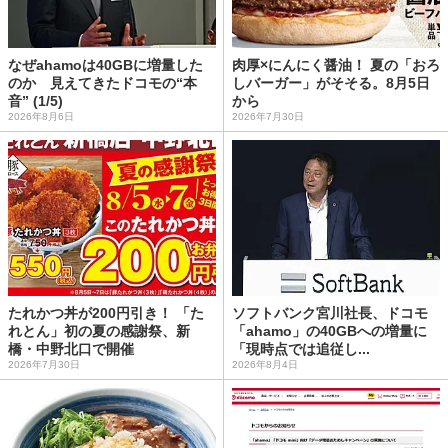
なぜahamoは40GBに増量した
肉厚×にんにく醤油！ 夏の「おろ
のか 見えてきたドコモの“本
しバーガー」がそそる。8月5日
音” (1/5)
から
2026年8月6日
2026年7月30日
たれかつ丼が200円引き！ 「た
ソフトバンク宮川社長、ドコモ
れとん」初の夏の感謝祭、新
「ahamo」の40GBへの増量に
橋・中野北口で開催
「現時点では追従し...
2026年7月30日
2026年8月4日