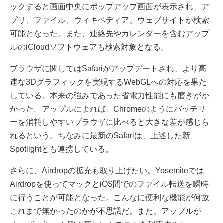
ックすると画面中央にポップアップ画面が表示され、ア
プリ、ファイル、ウィキペディア、ウェブサイトが検索
可能となった。また、連絡先やカレンダーを含むアップ
ルのiCloudソフトウェアも検索対象となる。
ブラウザに関してはSafariがアップデートされ、より高
速な3Dグラフィックを実現するWebGLへの対応を果た
している。本来の強みであった省電力性能にも磨きがか
かった。アップルによれば、Chromeのようにバッテリ
ーを消耗しやすいブラウザに比べると大きな差が感じら
れるという。ちなみに最新のSafariは、上述した新
Spotlightとも連携している。
さらに、Airdropの拡充も取り上げたい。Yosemiteでは
Airdropを使ってマックとiOS間でのファイル転送を瞬時
に行うことが可能となった。こんなに便利な機能が何故
これまで無かったのかが不思議だ。また、アップルが