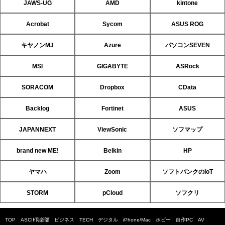
JAWS-UG
AMD
kintone
Acrobat
Sycom
ASUS ROG
キヤノンMJ
Azure
パソコンSEVEN
MSI
GIGABYTE
ASRock
SORACOM
Dropbox
CData
Backlog
Fortinet
ASUS
JAPANNEXT
ViewSonic
ソフマップ
brand new ME!
Belkin
HP
ヤマハ
Zoom
ソフトバンクのIoT
STORM
pCloud
ソフクリ
TOP
ASCII倶楽部
ビジネス
TECH
デジタル
iPhone/Mac
ホビー
自作PC
AV