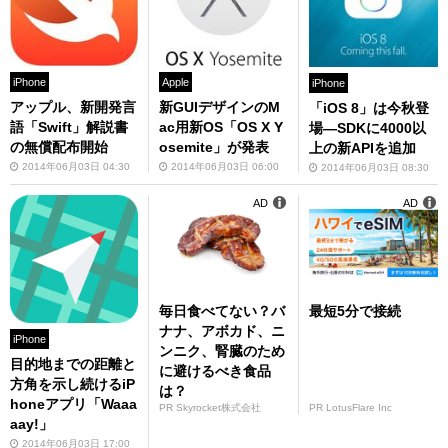
iPhone
Apple
iPhone
アップル、新開発言
新GUIデザインのM
「iOS 8」は今秋登
語「Swift」解説書
ac用新OS「OS X Y
場—SDKに4000以
の無償配布開始
osemite」が発表
上の新APIを追加
2014年06月03日 04:30
2014年06月03日 06:00
2014年06月03日 08:30
AD
AD
毎日食べてない？バ
最短5分で接続
ナナ、アボカド、ニ
iPhone
ンニク、腎臓のため
目的地までの距離と
に避けるべき食品
方角を示し続けるiP
は？
honeアプリ「Waaa
PR Skyrocket株式会社
PR LotusFlare Inc
aay!」
2014年06月03日 17:00