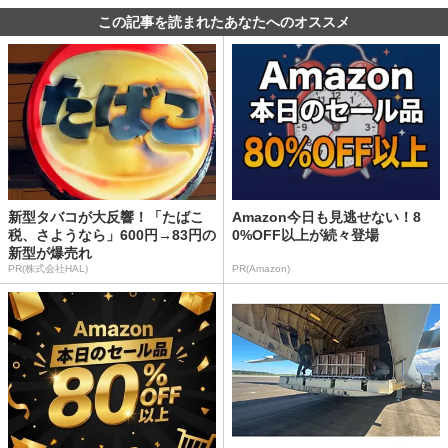
この記事を読まれたあなたへのオススメ
新型タバコが大反響！「たばこ
Amazon今日も見逃せない！8
税、さようなら」600円→83円の
0%OFF以上が続々登場
新型が爆売れ
PR(株式会社HAL)
PR(Amazon)