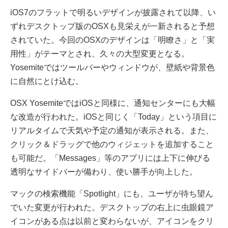
iOS7のフラットで明るいデザインが披露されて以降、い
ずれデスクトップ版のOSXも見栄えが一新されると予想
されていた。今回のOSXのデザインは「明瞭さ」と「実
用性」がテーマとされ、久々の大型変更となる。
Yosemiteではツールバーやウィンドウが、壁紙や背景色
に自然にとけ込む。
OSX YosemiteではiOSと同様に、通知センターにも大幅
な改造が行われた。iOSと同じく「Today」という項目に
リアルタイムで天気や予定の通知が表示される。また、
クリック＆ドラッグで他のウィジェットを追加すること
も可能だ。「Messages」等のアプリには上下に伸びる
透明なサイドバーが備わり、使い勝手が向上した。
マックの検索機能「Spotlight」にも、ユーザが待ち望ん
でいた変更が行われた。デスクトップの右上に虫眼鏡ア
イコンがある点は以前と変わらないが、アイコンをクリ