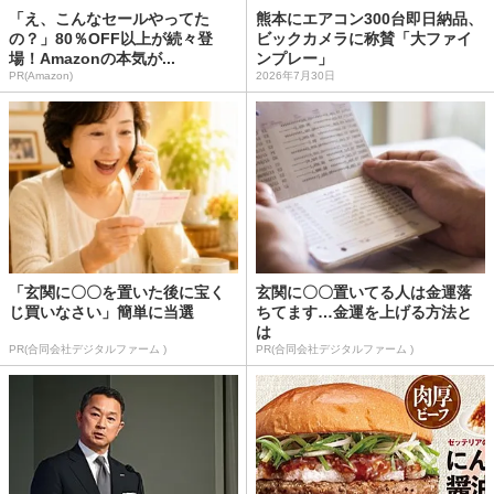
「え、こんなセールやってた
熊本にエアコン300台即日納品、
の？」80％OFF以上が続々登
ビックカメラに称賛「大ファイ
場！Amazonの本気が...
ンプレー」
PR(Amazon)
2026年7月30日
「玄関に〇〇を置いた後に宝く
玄関に〇〇置いてる人は金運落
じ買いなさい」簡単に当選
ちてます…金運を上げる方法と
は
PR(合同会社デジタルファーム )
PR(合同会社デジタルファーム )