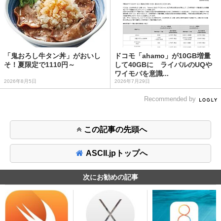
「鬼おろし牛タン丼」がおいし
ドコモ「ahamo」が10GB増量
そ！夏限定で1110円～
して40GBに ライバルのUQや
ワイモバを意識...
2026年8月5日
2026年7月29日
Recommended by
この記事の先頭へ
ASCII.jpトップへ
次にお勧めの記事