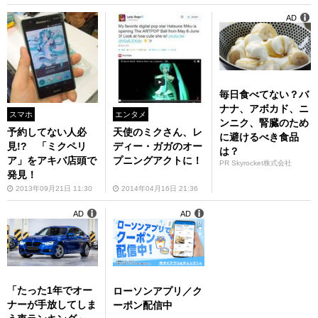
AD
毎日食べてない？バ
ナナ、アボカド、ニ
スマホ
エンタメ
ンニク、腎臓のため
予約してない人必
天使のミクさん、レ
に避けるべき食品
見!? 「ミクペリ
ディー・ガガのオー
は？
ア」をアキバ店頭で
プニングアクトに！
PR Skyrocket株式会社
発見！
2013年09月21日 11:30
2014年04月16日 21:36
AD
AD
「たった1年でオー
ローソンアプリ／ク
ナーが手放してしま
ーポン配信中