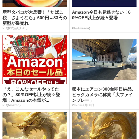
新型タバコが大反響！「たばこ
Amazon今日も見逃せない！8
税、さようなら」600円→83円の
0%OFF以上が続々登場
新型が爆売れ
PR(株式会社HAL)
PR(Amazon)
「え、こんなセールやってた
熊本にエアコン300台即日納品、
の？」80％OFF以上が続々登
ビックカメラに称賛「大ファイ
場！Amazonの本気が...
ンプレー」
PR(Amazon)
2026年7月30日