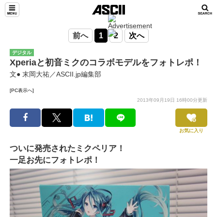
前へ
1
2
次へ
デジタル
Xperiaと初音ミクのコラボモデルをフォトレポ！
文● 末岡大祐／ASCII.jp編集部
[PC表示へ]
2013年09月19日 16時00分更新
お気に入り
ついに発売されたミクペリア！
一足お先にフォトレポ！