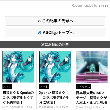
Recommended by
この記事の先頭へ
ASCII.jpトップへ
次にお勧めの記事
スマホ
スマホ
トピックス
初音ミク＆Xperiaの
Xperia×初音ミク！
日本最大級のARス
コラボモデルもうす
コラボモデルが9
テージ！初音ミクが
ぐ予約開始！
月に登場！
六本木ヒルズに登場
2013年08月23日 17:00
2013年07月04日 15:00
2013年07月12日 21:50