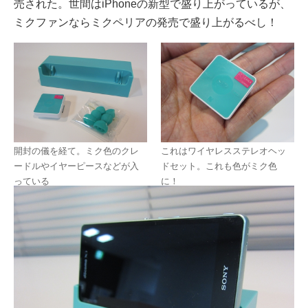
売された。世間はiPhoneの新型で盛り上がっているが、
ミクファンならミクペリアの発売で盛り上がるべし！
開封の儀を経て。ミク色のクレ
これはワイヤレスステレオヘッ
ードルやイヤーピースなどが入
ドセット。これも色がミク色
っている
に！