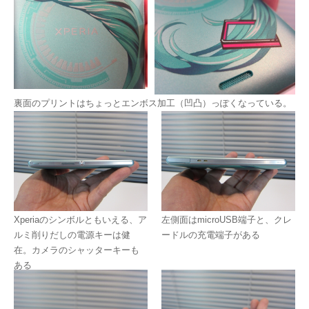
裏面のプリントはちょっとエンボス加工（凹凸）っぽくなっている。
Xperiaのシンボルともいえる、ア
左側面はmicroUSB端子と、クレ
ルミ削りだしの電源キーは健
ードルの充電端子がある
在。カメラのシャッターキーも
ある