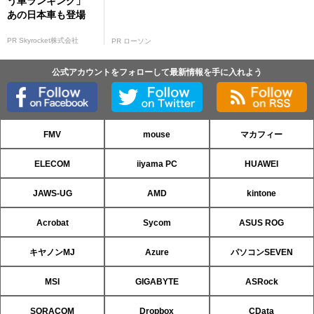
う車ランキング」
あの日本車も登場
PR Skyrocket株式会社
PR ローソン
公式アカウントをフォローして最新情報を手に入れよう
FMV
mouse
マカフィー
ELECOM
iiyama PC
HUAWEI
JAWS-UG
AMD
kintone
Acrobat
Sycom
ASUS ROG
キヤノンMJ
Azure
パソコンSEVEN
MSI
GIGABYTE
ASRock
SORACOM
Dropbox
CData