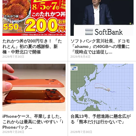
たれかつ丼が200円引き！ 「た
ソフトバンク宮川社長、ドコモ
れとん」初の夏の感謝祭、新
「ahamo」の40GBへの増量に
橋・中野北口で開催
「現時点では追従し...
2026年7月30日
2026年8月4日
iPhoneケース、卒業しました。
台風13号、予想進路に懸念広が
これからは最高に使いやすい「i
る「熊本だけは行かないで」
Phoneバック...
2026年7月28日
2026年7月30日