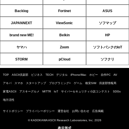
Backlog
Fortinet
ASUS
JAPANNEXT
ViewSonic
ソフマップ
brand new ME!
Belkin
HP
ヤマハ
Zoom
ソフトバンクのIoT
STORM
pCloud
ソフクリ
TOP
ASCII倶楽部
ビジネス
TECH
デジタル
iPhone/Mac
ホビー
自作PC
AV
アキバ
スマホ
スタートアップ
プログラミング+
ゲーム
格安SIM
倶楽部情報局
家電ASCII
アスキーグルメ
MITTR
IoT
サイバーセキュリティ小説コンテスト
SDGs
地方活性
サイトポリシー
プライバシーポリシー
運営会社
お問い合わせ
広告掲載
© KADOKAWA ASCII Research Laboratories, Inc. 2026
表示形式