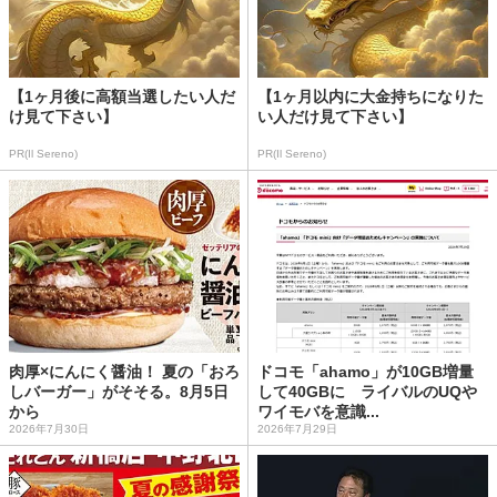
【1ヶ月後に高額当選したい人だ
【1ヶ月以内に大金持ちになりた
け見て下さい】
い人だけ見て下さい】
PR(Il Sereno)
PR(Il Sereno)
肉厚×にんにく醤油！ 夏の「おろ
ドコモ「ahamo」が10GB増量
しバーガー」がそそる。8月5日
して40GBに ライバルのUQや
から
ワイモバを意識...
2026年7月30日
2026年7月29日