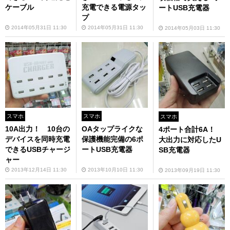
ケーブル
充電できる電源タッ
ートUSB充電器
プ
2014年05月31日 11:30
2014年05月31日 11:30
2014年05月03日 11:30
スマホ
スマホ
スマホ
10A出力！ 10台の
OAタップライクな
4ポート合計6A！
デバイスを同時充電
保護機能完備の6ポ
大出力に対応したU
できるUSBチャージ
ートUSB充電器
SB充電器
ャー
2013年12月14日 11:30
2013年10月10日 11:30
2013年09月19日 11:30