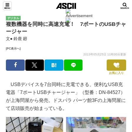
デジタル
複数機器を同時に高速充電！ 7ポートのUSBチャ
ージャー
文● 鈴鹿 廻
[PC表示へ]
2013年05月25日 11時30分更新
お気に入り
USBデバイスを7台同時に充電できる、便利なUSB充
電器「7ポートUSBチャージャー」（型番：DN-84527）
が上海問屋から発売。ドスパラ パーツ館3Fの上海問屋に
て店頭販売が始まっている。