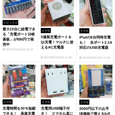
トピックス
最大10台に給電でき
スマホ
スマホ
る「充電ポート分岐
5連装充電ポート＆
iPadの6台同時充電
基板」が990円で発
Qi充電！マルチに使
も！ 全ポート2.1A
売中
えるAC充電器
対応のUSB充電器
2021年10月14日 10:00
2015年02月13日 11:30
2014年05月31日 11:30
スマホ
スマホ
スマホ
充電時間を30％短縮
充電用USB端子付
2000円以下のお手
できる！ 高速充電
き！ スマホも直に
頃価格で買える5ポ