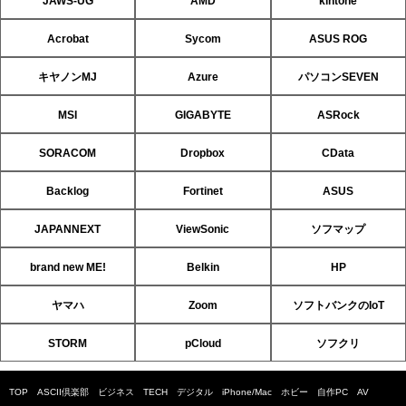
JAWS-UG
AMD
kintone
Acrobat
Sycom
ASUS ROG
キヤノンMJ
Azure
パソコンSEVEN
MSI
GIGABYTE
ASRock
SORACOM
Dropbox
CData
Backlog
Fortinet
ASUS
JAPANNEXT
ViewSonic
ソフマップ
brand new ME!
Belkin
HP
ヤマハ
Zoom
ソフトバンクのIoT
STORM
pCloud
ソフクリ
TOP
ASCII倶楽部
ビジネス
TECH
デジタル
iPhone/Mac
ホビー
自作PC
AV