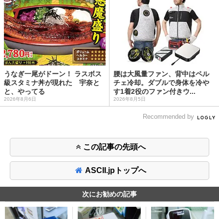
うなぎ一尾がドーン！ ラスボス
腰は大風量ファン、背中はペル
級スタミナ丼が現れた 宇奈と
チェ冷却。ダブルで身体を冷や
と、やってる
す1着2役のファン付きウ...
2026年8月6日
2026年8月5日
Recommended by
この記事の先頭へ
ASCII.jpトップへ
次にお勧めの記事