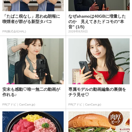
「たばこ税なし」思わぬ朗報に
なぜahamoは40GBに増量した
喫煙者が群がる新型タバコ
のか 見えてきたドコモの“本
音” (1/5)
PR(株式会社HAL)
2026年8月6日
安未も感動♡唯一無二の動画が
専属モデルの動画編集の裏側を
作れる♪
チラ見せ♡
PR(アドビ｜CanCam.jp)
PR(アドビ｜CanCam.jp)