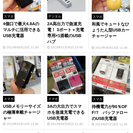
スマホ
デジタル
スマホ
4個口で最大4.8Aの
2A高出力で急速充
和風でキュートなひ
マルチに活用できる
電！ 3ポート＋充電
ょうたん型USBカー
USB充電器
専用×1搭載のUSB
チャージャー
ハブ
2013年08月23日 11:30
2013年07月30日 15:45
2013年06月14日 11:30
スマホ
スマホ
スマホ
USBメモリーサイズ
3Aの大出力でスマ
待機電力が90％OF
の極薄車載チャージ
ホを急速充電できる
F!? バッファロー
ャー
USB充電器
のUSB充電器
2013年04月13日 11:30
2013年04月05日 11:30
2012年07月19日 11:30