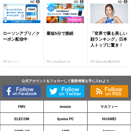
AD
AD
AD
ローソンアプリ／ク
最短5分で接続
「世界で最も美しい
ーポン配信中
顔ランキング」日本
人トップに驚き！
PR ローソン
PR LotusFlare Inc
PR Skyrocket株式会社
公式アカウントをフォローして最新情報を手に入れよう
FMV
mouse
マカフィー
ELECOM
iiyama PC
HUAWEI