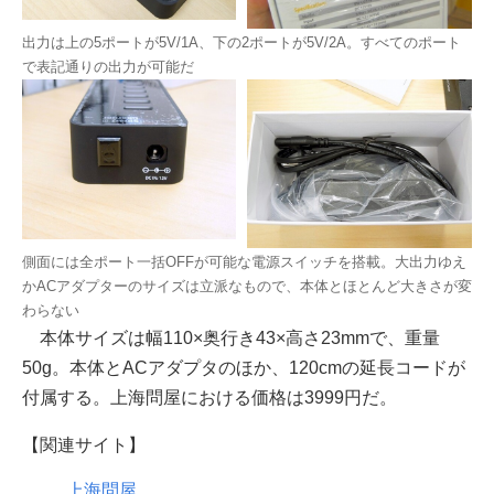
出力は上の5ポートが5V/1A、下の2ポートが5V/2A。すべてのポート
で表記通りの出力が可能だ
側面には全ポート一括OFFが可能な電源スイッチを搭載。大出力ゆえ
かACアダプターのサイズは立派なもので、本体とほとんど大きさが変
わらない
本体サイズは幅110×奥行き43×高さ23mmで、重量
50g。本体とACアダプタのほか、120cmの延長コードが
付属する。上海問屋における価格は3999円だ。
【関連サイト】
上海問屋