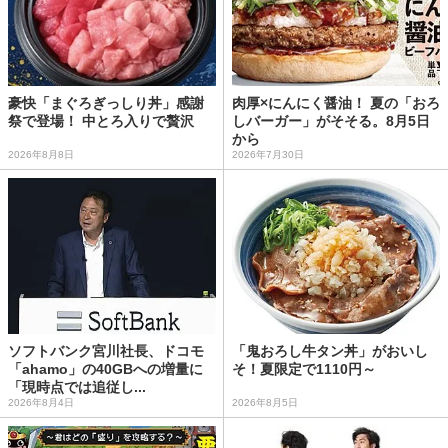
豪快「まぐろぎっしり丼」感謝
肉厚×にんにく醤油！ 夏の「おろ
祭で登場！ 中とろ入りで贅沢
しバーガー」がそそる。8月5日
から
2026年8月8日
2026年7月30日
ソフトバンク宮川社長、ドコモ
「鬼おろし牛タン丼」がおいし
「ahamo」の40GBへの増量に
そ！夏限定で1110円～
「現時点では追従し...
2026年8月4日
2026年8月5日