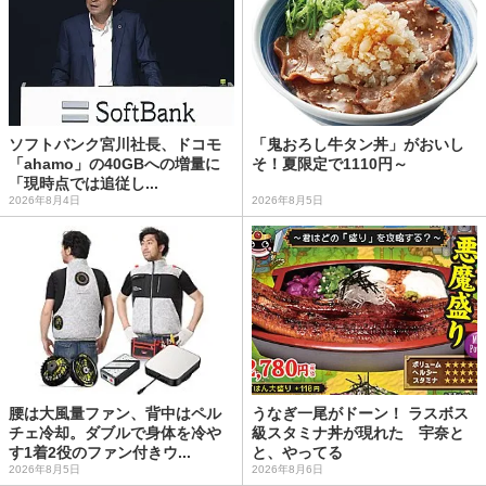
ソフトバンク宮川社長、ドコモ
「鬼おろし牛タン丼」がおいし
「ahamo」の40GBへの増量に
そ！夏限定で1110円～
「現時点では追従し...
2026年8月4日
2026年8月5日
腰は大風量ファン、背中はペル
うなぎ一尾がドーン！ ラスボス
チェ冷却。ダブルで身体を冷や
級スタミナ丼が現れた 宇奈と
す1着2役のファン付きウ...
と、やってる
2026年8月5日
2026年8月6日