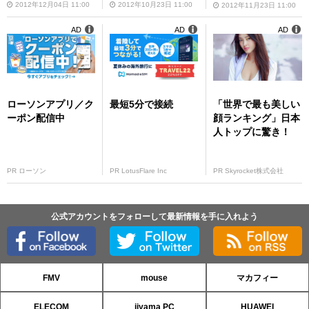
2012年12月04日 11:00
2012年10月23日 11:00
2012年11月23日 11:00
AD
AD
AD
ローソンアプリ／ク
最短5分で接続
「世界で最も美しい
ーポン配信中
顔ランキング」日本
人トップに驚き！
PR ローソン
PR LotusFlare Inc
PR Skyrocket株式会社
公式アカウントをフォローして最新情報を手に入れよう
FMV
mouse
マカフィー
ELECOM
iiyama PC
HUAWEI