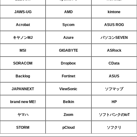
JAWS-UG
AMD
kintone
Acrobat
Sycom
ASUS ROG
キヤノンMJ
Azure
パソコンSEVEN
MSI
GIGABYTE
ASRock
SORACOM
Dropbox
CData
Backlog
Fortinet
ASUS
JAPANNEXT
ViewSonic
ソフマップ
brand new ME!
Belkin
HP
ヤマハ
Zoom
ソフトバンクのIoT
STORM
pCloud
ソフクリ