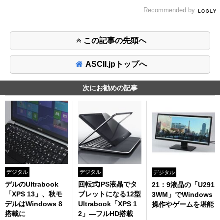
Recommended by
この記事の先頭へ
ASCII.jpトップへ
次にお勧めの記事
デジタル
デジタル
デジタル
デルのUltrabook
回転式IPS液晶でタ
21：9液晶の「U291
「XPS 13」、秋モ
ブレットになる12型
3WM」でWindows
デルはWindows 8
Ultrabook「XPS 1
操作やゲームを堪能
搭載に
2」—フルHD搭載