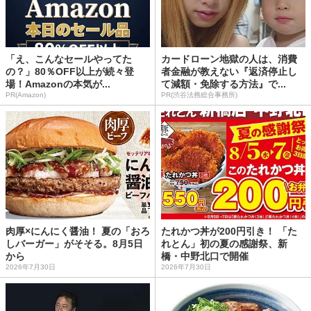
「え、こんなセールやってた
カードローン地獄の人は、消費
の？」80％OFF以上が続々登
者金融が教えない『返済停止し
場！Amazonの本気が...
て減額・免除する方法』で...
PR(Amazon)
PR(渋谷法務総合事務所)
肉厚×にんにく醤油！ 夏の「おろ
たれかつ丼が200円引き！ 「た
しバーガー」がそそる。8月5日
れとん」初の夏の感謝祭、新
から
橋・中野北口で開催
2026年7月30日
2026年7月30日