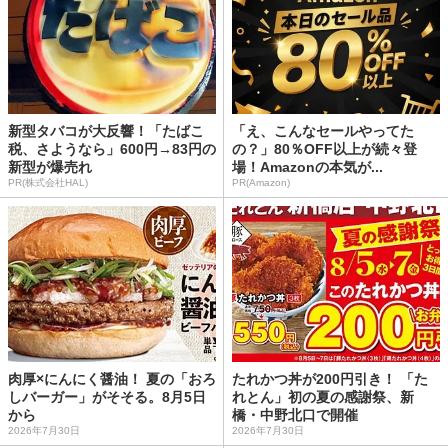
新型タバコが大反響！「たばこ
「え、こんなセールやってた
税、さようなら」600円→83円の
の？」80％OFF以上が続々登
新型が爆売れ
場！Amazonの本気が...
PR(株式会社HAL)
PR(Amazon)
肉厚×にんにく醤油！ 夏の「おろ
たれかつ丼が200円引き！ 「た
しバーガー」がそそる。8月5日
れとん」初の夏の感謝祭、新
から
橋・中野北口で開催
2026年7月30日
2026年7月30日