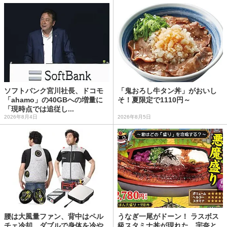
ソフトバンク宮川社長、ドコモ
「鬼おろし牛タン丼」がおいし
「ahamo」の40GBへの増量に
そ！夏限定で1110円～
「現時点では追従し...
2026年8月4日
2026年8月5日
腰は大風量ファン、背中はペル
うなぎ一尾がドーン！ ラスボス
チェ冷却。ダブルで身体を冷や
級スタミナ丼が現れた 宇奈と