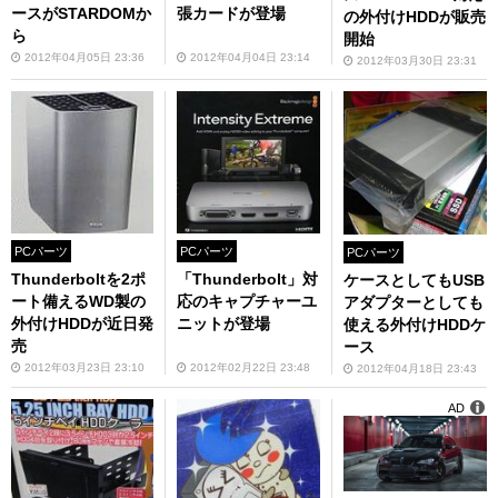
ースがSTARDOMか
張カードが登場
の外付けHDDが販売
ら
開始
2012年04月05日 23:36
2012年04月04日 23:14
2012年03月30日 23:31
PCパーツ
PCパーツ
PCパーツ
Thunderboltを2ポ
「Thunderbolt」対
ケースとしてもUSB
ート備えるWD製の
応のキャプチャーユ
アダプターとしても
外付けHDDが近日発
ニットが登場
使える外付けHDDケ
売
ース
2012年03月23日 23:10
2012年02月22日 23:48
2012年04月18日 23:43
AD