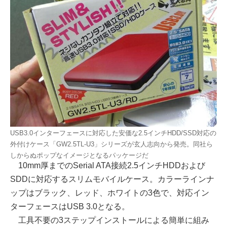
USB3.0インターフェースに対応した安価な2.5インチHDD/SSD対応の
外付けケース「GW2.5TL-U3」シリーズが玄人志向から発売。同社ら
しからぬポップなイメージとなるパッケージだ
10mm厚までのSerial ATA接続2.5インチHDDおよび
SDDに対応するスリムモバイルケース。カラーラインナ
ップはブラック、レッド、ホワイトの3色で、対応イン
ターフェースはUSB 3.0となる。
工具不要の3ステップインストールによる簡単に組み