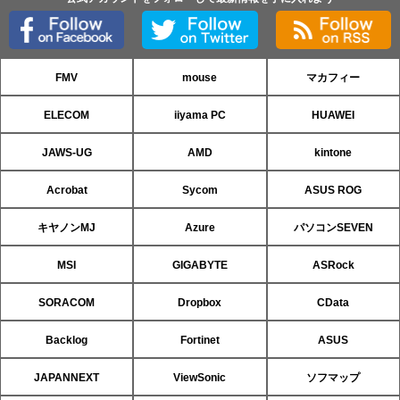
FMV
mouse
マカフィー
ELECOM
iiyama PC
HUAWEI
JAWS-UG
AMD
kintone
Acrobat
Sycom
ASUS ROG
キヤノンMJ
Azure
パソコンSEVEN
MSI
GIGABYTE
ASRock
SORACOM
Dropbox
CData
Backlog
Fortinet
ASUS
JAPANNEXT
ViewSonic
ソフマップ