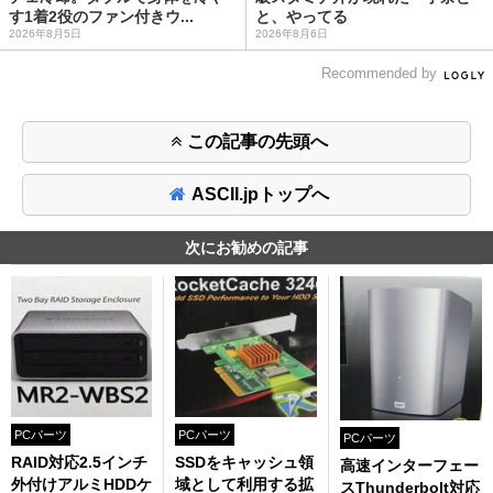
す1着2役のファン付きウ...
と、やってる
2026年8月5日
2026年8月6日
Recommended by
この記事の先頭へ
ASCII.jpトップへ
次にお勧めの記事
PCパーツ
PCパーツ
PCパーツ
RAID対応2.5インチ
SSDをキャッシュ領
高速インターフェー
外付けアルミHDDケ
域として利用する拡
スThunderbolt対応