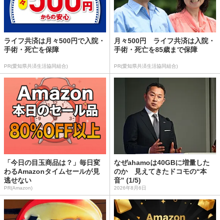
ライフ共済は月々500円で入院・
月々500円 ライフ共済は入院・
手術・死亡を保障
手術・死亡を85歳まで保障
PR(愛知県共済生活協同組合)
PR(愛知県共済生活協同組合)
「今日の目玉商品は？」毎日変
なぜahamoは40GBに増量した
わるAmazonタイムセールが見
のか 見えてきたドコモの“本
逃せない
音” (1/5)
PR(Amazon)
2026年8月6日