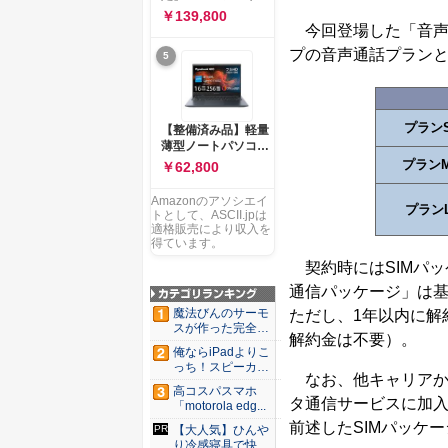
ー 83K9003JJP ノー
ソコン Vivobook 15
￥139,800
トPC
M1502NAQ 15.6イ
今回登場した「音声
ンチ AMD Ryzen 7
プの音声通話プラン
5
170 メモリ16GB
SSD 512GB
Microsoft 365
Personal (24か月版)
搭載 Windows 11 重
プラン
【整備済み品】軽量
量1.7kg Wi-Fi 6E ク
薄型ノートパソコン
ワイエットブルー
dynabook G83 ■
プラン
￥62,800
M1502NAQ-
13.3型
R7165BUWS
FHD(1920x1080) -
Amazonのアソシエイ
プラン
高性能第11世代Core
トとして、ASCII.jpは
i5-1135G7 - メモリ
適格販売により収入を
16GB - SSD 256GB
得ています。
- Webカメラ -
契約時にはSIMパッ
WiFi&Bluetooth -
通信パッケージ」は基
USB Type-C - MS
Office 2021 - Win11
魔法びんのサーモ
ただし、1年以内に解
搭載
スが作った完全遮
解約金は不要）。
光100...
俺ならiPadよりこ
っち！スピーカー
なお、他キャリアか
9個...
高コスパスマホ
タ通信サービスに加
「motorola edg...
前述したSIMパッケー
【大人気】ひんや
り冷感寝具で快適