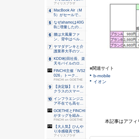
な睡眠を...
アイリスプラザ
MacBook Air（M
5）がセールで...
なぜahamoは40G
Bに増量したの
か ...
腰は大風量ファ
ン、背中はペルチ
ェ冷却。ダ...
ヤマダデンキと介
護業界大手のツク
イが協業...
KDDI松田社長、楽
天モバイルのロー
ミン...
■関連サイト
FINCHI主催「IVS2
026」トーク...
b-mobile
FINCHI on GOETHE
イオン
【決定版】ミドル
クラスのスマート
フォンの...
インフラエンジニ
ア不在でも高セキ
ュリティ...
GOETHEとFINCHI
がタッグを組み...
FINCHI on GOETHE
本記事はアフィ
【大人気】ひんや
り冷感寝具で快適
な睡眠を...
アイリスプラザ