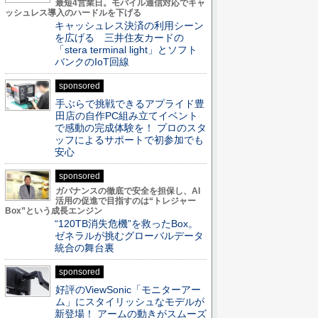
最短4営業日。モバイル通信対応でキャ
ッシュレス導入のハードルを下げる
キャッシュレス決済の利用シーン
を広げる 三井住友カードの
「stera terminal light」とソフト
バンクのIoT回線
sponsored
手ぶらで挑戦できるアプライド豊
田店の自作PC組み立てイベント
で感動の完成体験を！ プロのスタ
ッフによるサポートで初参加でも
安心
sponsored
ガバナンスの徹底で安全を担保し、AI
活用の促進で目指すのは“トレジャー
Box”という成長エンジン
“120TB消失危機”を救ったBox。
ゼネラルが挑むグローバルデータ
統合の舞台裏
sponsored
好評のViewSonic「モニターアー
ム」にスタイリッシュなモデルが
新登場！ アームの動きがスムーズ