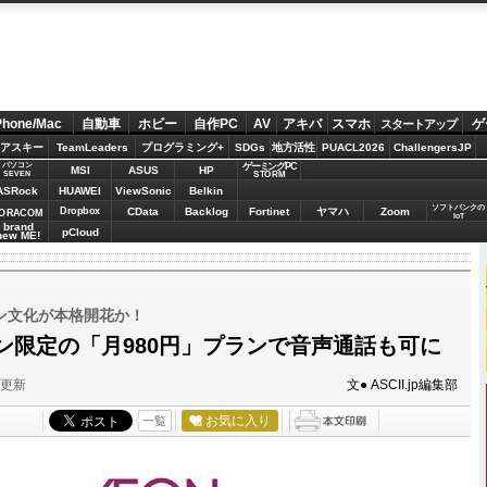
Phone/Mac
自動車
ホビー
自作PC
AV
アキバ
スマホ
ゲ
スタートアップ
アスキー
TeamLeaders
プログラミング+
SDGs
地方活性
PUACL2026
ChallengersJP
パソコン
ゲーミングPC
MSI
ASUS
HP
STORM
SEVEN
ASRock
HUAWEI
ViewSonic
Belkin
ソフトバンクの
Dropbox
CData
Backlog
Fortinet
ヤマハ
Zoom
ORACOM
IoT
brand
pCloud
new ME!
ン文化が本格開花か！
ン限定の「月980円」プランで音声通話も可に
分更新
文● ASCII.jp編集部
お気に入り
一覧