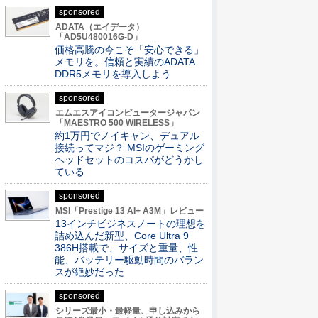
sponsored
ADATA（エイデータ）
「AD5U480016G-D」
価格高騰の今こそ「安心できる」
メモリを。信頼と実績のADATA
DDR5メモリを導入しよう
sponsored
エムエスアイコンピュータージャパン
「MAESTRO 500 WIRELESS」
約1万円でノイキャン、デュアル
接続ってマジ？ MSIのゲーミング
ヘッドセットのコスパがどうかし
ている
sponsored
MSI「Prestige 13 AI+ A3M」レビュー
13インチビジネスノートの理想を
詰め込んだ新型、Core Ultra 9
386H搭載で、サイズと重量、性
能、バッテリー駆動時間のバラン
スが絶妙だった
sponsored
シリーズ最小・最軽量、申し込みから