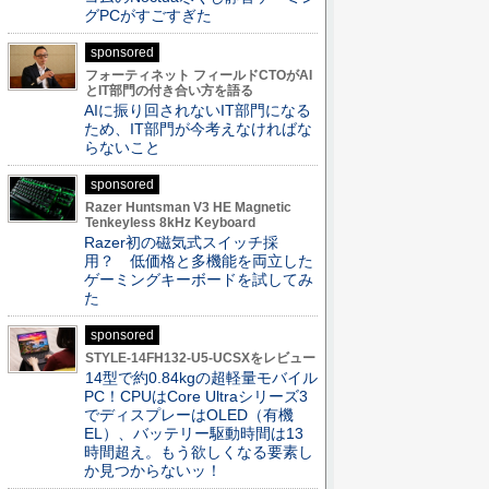
グPCがすごすぎた
sponsored
フォーティネット フィールドCTOがAI
とIT部門の付き合い方を語る
AIに振り回されないIT部門になる
ため、IT部門が今考えなければな
らないこと
sponsored
Razer Huntsman V3 HE Magnetic
Tenkeyless 8kHz Keyboard
Razer初の磁気式スイッチ採
用？ 低価格と多機能を両立した
ゲーミングキーボードを試してみ
た
sponsored
STYLE-14FH132-U5-UCSXをレビュー
14型で約0.84kgの超軽量モバイル
PC！CPUはCore Ultraシリーズ3
でディスプレーはOLED（有機
EL）、バッテリー駆動時間は13
時間超え。もう欲しくなる要素し
か見つからないッ！