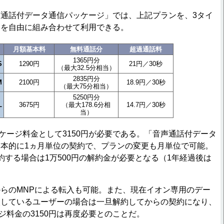
通話付データ通信パッケージ」では、上記プランを、3タイ
とを自由に組み合わせて利用できる。
月額基本料
無料通話分
超過通話料
1365円分
S
1290円
21円／30秒
（最大32.5分相当）
2835円分
M
2100円
18.9円／30秒
（最大75分相当）
5250円分
L
3675円
（最大178.6分相
14.7円／30秒
当）
ケージ料金として3150円が必要である。「音声通話付データ
本的に1ヵ月単位の契約で、プランの変更も月単位で可能。
約する場合は1万500円の解約金が必要となる（1年経過後は
らのMNPによる転入も可能。また、現在イオン専用のデー
入しているユーザーの場合は一旦解約してからの契約になり、
ジ料金の3150円は再度必要とのことだ。