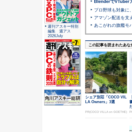
BlenderでVT
週刊アスキー特別
編集 週アス
2026July
この記事を読まれたあな
シェア別荘「COCO VIL
LA Owners」3選
PR(COCO VILLA on GOETHE)
P