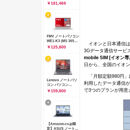
コン 15-fd 15.6イン
￥181,469
チ インテル Core 5
120U メモリ16GB
2
SSD512GB
Windows 11
Microsoft Office
2024搭載 WPS
Office搭載 カメラシ
FMV ノートパソコン
ャッター 指紋認証 薄
WE1-K3 (MS 365
イオンと日本通信は
型 Copilotキー搭載
Personal/Copilotキ
￥125,800
ナチュラルシルバー
3Gデータ通信サービ
ー搭載/Win 11/15.6
(BJ0M5PA-AAAI)
型/Core
mobile SIM [
3
i5/16GB/SSD
日から、全国のイオン
512GB/ホワイト)
FMVWK3E15W_AZ
「月額定額980円」
Lenovo ノートパソ
利用したデータ通信が
コン パソコン
IdeaPad Slim 3 14.0
で3つのプランが用意
￥159,800
インチ AMD
Ryzen™ 5 8640HS
4
メモリ16GB
SSD512GB
Microsoft 365 試用
版 Windows11 バッ
テリー駆動12.6時間
【Amazon.co.jp限
重量1.39kg ルナグレ
定】ASUS ノートパ