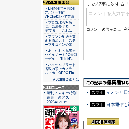
ASCII倶楽部
・BlenderでVTuber
アバター制作
VRChat対応で苦戦…
・プロ野球も対象
に、急成長する「予
測市場」 これは…
・アマゾン配送を支
える物流大手、ステ
ーブルコイン企業…
・あこがれの旗艦モ
バイルノートPC最新
モデル=「ThinkPa…
・ハッセルブラッド
搭載の頂上カメラ・
スマホ「OPPO Fin…
ASCII倶楽部とは
イオンと日
注目ニュース
スマホ
週刊アスキー特別
編集 週アス
2026August
日本通信も
スマホ