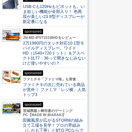
USB-Cも120Hzもピボットも。い
ま欲しい機能が全部入り！ 色再
現が美しい23.8型ディスプレーが
新定番になる
sponsored
JN-MD-IPST101WHDをレビュー
2万1980円のタッチ対応10.1型モ
バイルディスプレー、ワイド
HD（1540×720ドット）＆アスペ
クト比77：36って聞きなじみない
けど使いやすいの？
sponsored
ファミチキ「ファミマ味」も実食
ファミチキの次に売れている商品
が意外！ ファミマ「レジ横」人気
トップ3
sponsored
茨城県龍ヶ崎市産のゲーミング
PC【MADE IN IBARAKI】
田園風景が広がるSTORMの組み
立て工場を見学！プロの早組み
（しかも丁寧）とBTO PCならで