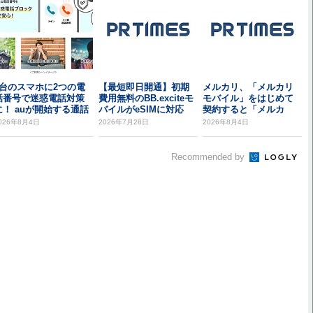
1台のスマホに2つの電
【最短即日開通】初期
メルカリ、「メルカリ
話番号で迷惑電話対策
費用無料のBB.exciteモ
モバイル」をはじめて
に！ auが開始する通話
バイルがeSIMに対応
契約すると「メルカ
専用「セカンド...
リ」で使える99%割引...
026年8月4日
2026年7月28日
2026年8月4日
Recommended by