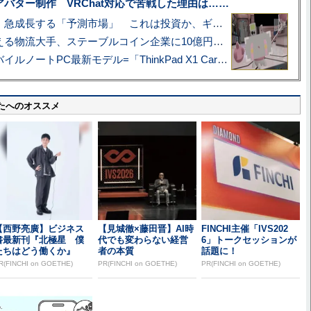
uberアバター制作 VRChat対応で苦戦した理由は……
プロ野球も対象に、急成長する「予測市場」 これは投資か、ギャンブルか
アマゾン配送を支える物流大手、ステーブルコイン企業に10億円投資のワケ
あこがれの旗艦モバイルノートPC最新モデル=「ThinkPad X1 Carbon Gen 14 Aura Edition」実機レビュー
たへのオススメ
【西野亮廣】ビジネス
【見城徹×藤田晋】AI時
FINCHI主催「IVS202
書最新刊『北極星 僕
代でも変わらない経営
6」トークセッションが
たちはどう働くか』
者の本質
話題に！
R(FINCHI on GOETHE)
PR(FINCHI on GOETHE)
PR(FINCHI on GOETHE)