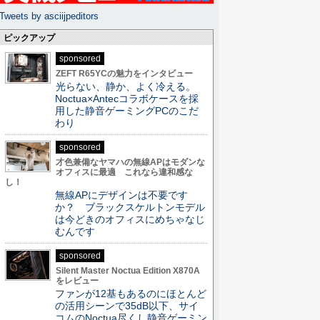
Tweets by asciijpeditors
ピックアップ
sponsored
ZEFT R65YCの魅力をインタビュー
光らない、静か、よく冷える。
Noctua×Antecコラボケースを採
用した静音ゲーミングPCのこだ
わり
sponsored
才色兼備なヤマハの無線APはモダンな
オフィスに最適 これなら違和感な
し！
無線APにデザインは不要です
か？ ブラックスケルトンモデル
は今どきのオフィスにめちゃなじ
むんです
sponsored
Silent Master Noctua Edition X870A
をレビュー
ファンが12基もあるのにほとんど
の活用シーンで35dB以下、サイ
コムのNoctua尽くし静音ゲーミン