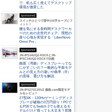
で、机も広く使えてデスクトップ
環境が激変した
sponsored
スイッチひとつで背中のS字カーブにフ
ィット！
腰を気にする長時間デスクワーカ
ーのための次世代チェア。理想の
座り心地を実現する「LiberNovo
Omni Pro」
sponsored
JN-IPS34UQ2-HSC6とJN-
IPSC34UQ2-HSC6で比較
曲面（湾曲）ディスプレーってな
にがすごいの？一般的な平面モデ
ルとの見え方の違いや曲率（R）
の意味、選び方を解説
sponsored
JN-IPS27G120U2 価格.com限定モデ
ルをレビュー
27型4K・120Hzゲーミングディス
プレーが破格の3万円切り！PCで
もPS5でもSwitch 2でも使えるモ
デルだけど買っても大丈夫？昇降