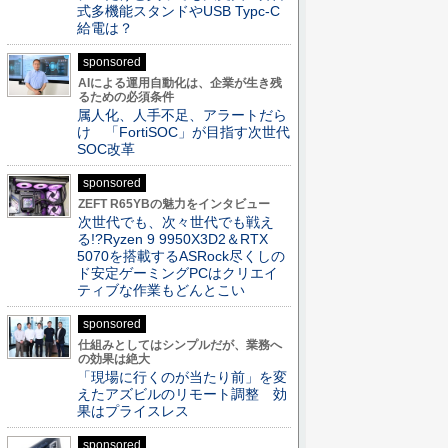
式多機能スタンドやUSB Typc-C
給電は？
sponsored
AIによる運用自動化は、企業が生き残
るための必須条件
属人化、人手不足、アラートだら
け 「FortiSOC」が目指す次世代
SOC改革
sponsored
ZEFT R65YBの魅力をインタビュー
次世代でも、次々世代でも戦え
る!?Ryzen 9 9950X3D2＆RTX
5070を搭載するASRock尽くしの
ド安定ゲーミングPCはクリエイ
ティブな作業もどんとこい
sponsored
仕組みとしてはシンプルだが、業務へ
の効果は絶大
「現場に行くのが当たり前」を変
えたアズビルのリモート調整 効
果はプライスレス
sponsored