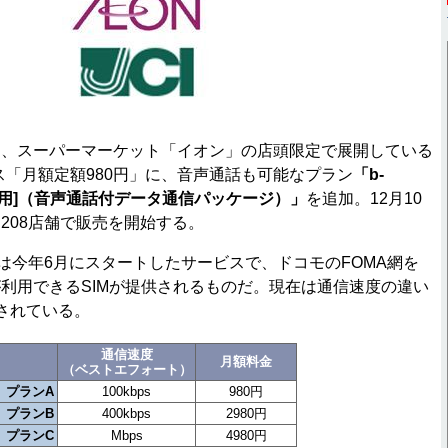
、スーパーマーケット「イオン」の店頭限定で展開している
ス「月額定額980円」に、音声通話も可能なプラン
「b-
イオン専用]（音声通話付データ通信パッケージ）」
を追加。12月10
208店舗で販売を開始する。
は今年6月にスタートしたサービスで、ドコモのFOMA網を
利用できるSIMが提供されるものだ。現在は通信速度の違い
されている。
通信速度
月額料金
（ベストエフォート）
プランA
100kbps
980円
プランB
400kbps
2980円
プランC
Mbps
4980円