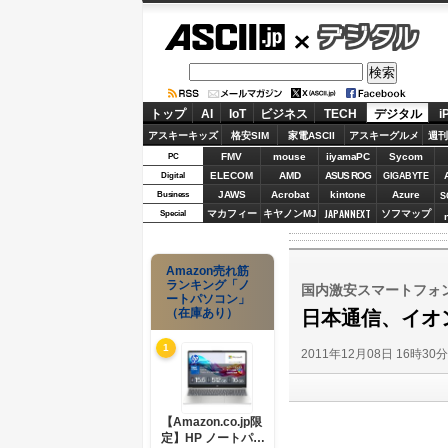
ASCII.jp
デジタル
トップ
AI
IoT
ビジネス
TECH
デジタル
i
アスキーキッズ
格安SIM
家電ASCII
アスキーグルメ
週刊
FMV
mouse
iiyamaPC
Sycom
PC
ELECOM
AMD
ASUS ROG
Digital
GIGABYTE
JAWS
Acrobat
kintone
Azure
Business
S
JAPANNEXT
マカフィー
キヤノンMJ
ソフマップ
Special
Amazon売れ筋
ランキング「ノ
国内激安スマートフォ
ートパソコン」
（在庫あり）
日本通信、イオ
1
2011年12月08日 16時30
【Amazon.co.jp限
定】HP ノートパソ