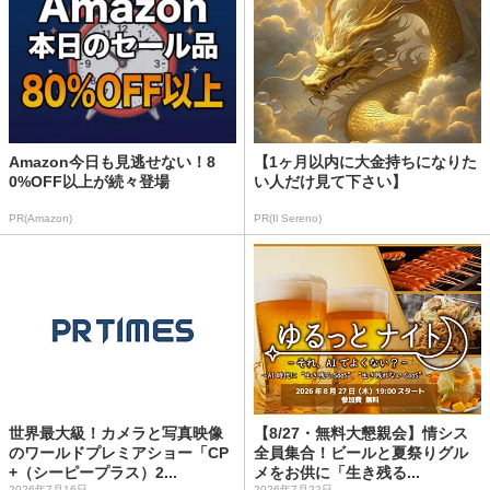
Amazon今日も見逃せない！8
【1ヶ月以内に大金持ちになりた
0%OFF以上が続々登場
い人だけ見て下さい】
PR(Amazon)
PR(Il Sereno)
世界最大級！カメラと写真映像
【8/27・無料大懇親会】情シス
のワールドプレミアショー「CP
全員集合！ビールと夏祭りグル
+（シーピープラス）2...
メをお供に「生き残る...
2026年7月16日
2026年7月22日