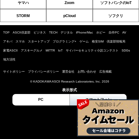
ヤマハ
Zoom
ソフトバンクのIoT
STORM
pCloud
ソフクリ
TOP
ASCII倶楽部
ビジネス
TECH
デジタル
iPhone/Mac
ホビー
自作PC
AV
アキバ
スマホ
スタートアップ
プログラミング+
ゲーム
格安SIM
倶楽部情報局
家電ASCII
アスキーグルメ
MITTR
IoT
サイバーセキュリティ小説コンテスト
SDGs
地方活性
サイトポリシー
プライバシーポリシー
運営会社
お問い合わせ
広告掲載
© KADOKAWA ASCII Research Laboratories, Inc. 2026
表示形式
PC
スマートフォン