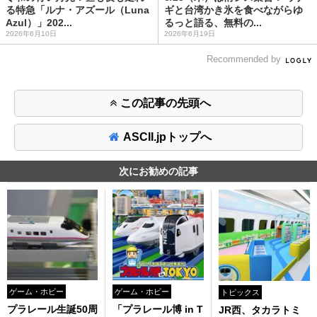
る特急「ルナ・アズール（Luna
ギと台湾かき氷を食べながらゆ
Azul）」202...
るっと語る、無料の...
2026年6月10日
2026年6月19日
Recommended by
この記事の先頭へ
ASCII.jpトップへ
次にお勧めの記事
ゲーム・ホビー
ゲーム・ホビー
トピックス
プラレール生誕50周
「プラレール博 in T
JR西、タカラトミ