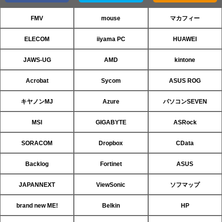
FMV
mouse
マカフィー
ELECOM
iiyama PC
HUAWEI
JAWS-UG
AMD
kintone
Acrobat
Sycom
ASUS ROG
キヤノンMJ
Azure
パソコンSEVEN
MSI
GIGABYTE
ASRock
SORACOM
Dropbox
CData
Backlog
Fortinet
ASUS
JAPANNEXT
ViewSonic
ソフマップ
brand new ME!
Belkin
HP