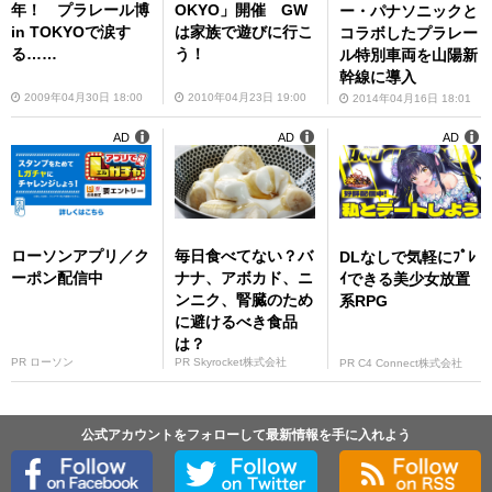
年！ プラレール博
OKYO」開催 GW
ー・パナソニックと
in TOKYOで涙す
は家族で遊びに行こ
コラボしたプラレー
る……
う！
ル特別車両を山陽新
幹線に導入
2009年04月30日 18:00
2010年04月23日 19:00
2014年04月16日 18:01
AD
AD
AD
ローソンアプリ／ク
毎日食べてない？バ
DLなしで気軽にﾌﾟﾚ
ーポン配信中
ナナ、アボカド、ニ
ｲできる美少女放置
ンニク、腎臓のため
系RPG
に避けるべき食品
は？
PR ローソン
PR Skyrocket株式会社
PR C4 Connect株式会社
公式アカウントをフォローして最新情報を手に入れよう