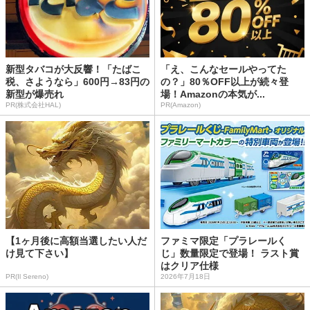
新型タバコが大反響！「たばこ
「え、こんなセールやってた
税、さようなら」600円→83円の
の？」80％OFF以上が続々登
新型が爆売れ
場！Amazonの本気が...
PR(株式会社HAL)
PR(Amazon)
【1ヶ月後に高額当選したい人だ
ファミマ限定「プラレールく
け見て下さい】
じ」数量限定で登場！ ラスト賞
はクリア仕様
PR(Il Sereno)
2026年7月18日