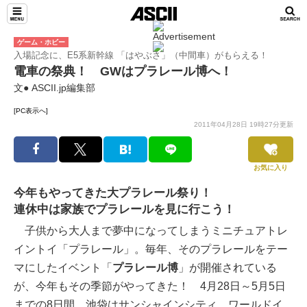
ゲーム・ホビー
入場記念に、E5系新幹線 「はやぶさ」（中間車）がもらえる！
電車の祭典！ GWはプラレール博へ！
文● ASCII.jp編集部
[PC表示へ]
2011年04月28日 19時27分更新
お気に入り
今年もやってきた大プラレール祭り！
連休中は家族でプラレールを見に行こう！
子供から大人まで夢中になってしまうミニチュアトレ
イントイ「プラレール」。毎年、そのプラレールをテー
マにしたイベント「
プラレール博
」が開催されている
が、今年もその季節がやってきた！ 4月28日～5月5日
までの8日間、池袋はサンシャインシティ、ワールドイ