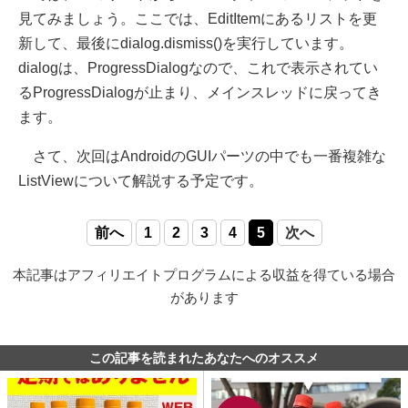
見てみましょう。ここでは、EditItemにあるリストを更
新して、最後にdialog.dismiss()を実行しています。
dialogは、ProgressDialogなので、これで表示されてい
るProgressDialogが止まり、メインスレッドに戻ってき
ます。
さて、次回はAndroidのGUIパーツの中でも一番複雑な
ListViewについて解説する予定です。
前へ
1
2
3
4
5
次へ
本記事はアフィリエイトプログラムによる収益を得ている場合
があります
この記事を読まれたあなたへのオススメ