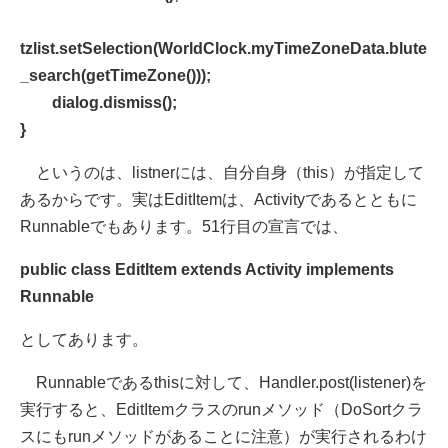
tzlist.setSelection(WorldClock.myTimeZoneData.blute
_search(getTimeZone()));
dialog.dismiss();
}
というのは、listnerには、自分自身（this）が指定して
あるからです。実はEditItemは、Activityであるとともに
Runnableでもあります。51行目の宣言では、
public class EditItem extends Activity implements
Runnable
としてあります。
Runnableであるthisに対して、Handler.post(listener)を
実行すると、EditItemクラスのrunメソッド（DoSortクラ
スにもrunメソッドがあることに注意）が実行されるわけ