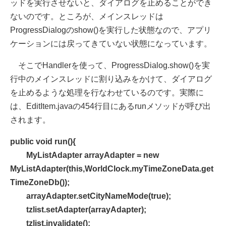
ッドを実行させないと、ダイアログを止めることができ
ないのです。ところが、メインスレッドは
ProgressDialogのshow()を実行した状態なので、アプリ
ケーションには戻ってきていない状態になっています。
そこでHandlerを使って、ProgressDialog.show()を実
行中のメインスレッドに割り込みをかけて、ダイアログ
を止めるような処理を行なわせているのです。実際に
は、EditItem.javaの454行目にあるrunメソッドが呼び出
されます。
public void run(){
MyListAdapter arrayAdapter = new
MyListAdapter(this,WorldClock.myTimeZoneData.get
TimeZoneDb());
arrayAdapter.setCityNameMode(true);
tzlist.setAdapter(arrayAdapter);
tzlist.invalidate();