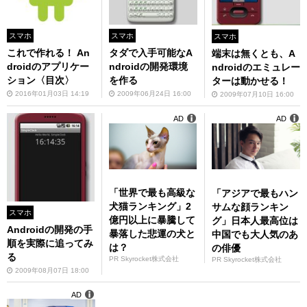
スマホ
スマホ
スマホ
これで作れる！ An
タダで入手可能なA
端末は無くとも、A
droidのアプリケー
ndroidの開発環境
ndroidのエミュレー
ション〈目次〉
を作る
ターは動かせる！
2016年01月03日 14:19
2009年06月24日 16:00
2009年07月10日 16:00
AD
AD
「世界で最も高級な
「アジアで最もハン
犬猫ランキング」2
サムな顔ランキン
スマホ
億円以上に暴騰して
グ」日本人最高位は
Androidの開発の手
暴落した悲運の犬と
中国でも大人気のあ
順を実際に追ってみ
は？
の俳優
る
PR Skyrocket株式会社
PR Skyrocket株式会社
2009年08月07日 18:00
AD