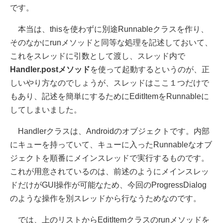
です。
本当は、thisを使わずに別途Runnableクラスを作り、
そのなかにrunメソッドと同等な処理を記述しておいて、
これをスレッドに引数として渡し、スレッド内で
Handler.postメソッド
を使って起動するというのが、正
しいやり方なのでしょうが、スレッドはここ１つだけで
もあり、記述を簡単にするためにEditItemをRunnableに
してしまいました。
Handlerクラスは、Androidのオブジェクトです。内部
にキューを持っていて、キューに入ったRunnableなオブ
ジェクトを順番にメインスレッドで実行するものです。
これが用意されているのは、前述のようにメインスレッ
ドだけがGUI操作が可能なため、今回のProgressDialog
のような操作を別スレッドから行なうためなのです。
では、上のリストからEditItemクラスのrunメソッドを