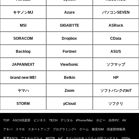
キヤノンMJ
Azure
パソコンSEVEN
MSI
GIGABYTE
ASRock
SORACOM
Dropbox
CData
Backlog
Fortinet
ASUS
JAPANNEXT
ViewSonic
ソフマップ
brand new ME!
Belkin
HP
ヤマハ
Zoom
ソフトバンクのIoT
STORM
pCloud
ソフクリ
TOP
ASCII倶楽部
ビジネス
TECH
デジタル
iPhone/Mac
ホビー
自作PC
AV
アキバ
スマホ
スタートアップ
プログラミング+
ゲーム
格安SIM
倶楽部情報局
家電ASCII
アスキーグルメ
MITTR
IoT
サイバーセキュリティ小説コンテスト
SDGs