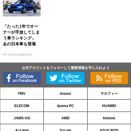
「たった1年でオー
ナーが手放してしま
う車ランキング」
あの日本車も登場
PR Skyrocket株式会社
公式アカウントをフォローして最新情報を手に入れよう
FMV
mouse
マカフィー
ELECOM
iiyama PC
HUAWEI
JAWS-UG
AMD
kintone
Acrobat
Sycom
ASUS ROG