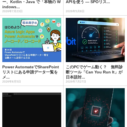
ー、Kotlin・Java で「本物の W
APIを使う ― SPOリス...
indows...
2026年7月23日
2026年5月8日
Power AutomateでSharePoint
このPCでゲーム動く？ 無料診
リストにある申請データ一覧を
断ツール「Can You Run It」が
メ...
日本語対...
2026年8月5日
2026年7月27日