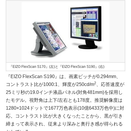
『EIZO FlexScan S170』(左)と『EIZO FlexScan S190』(右)
『EIZO FlexScan S190』は、画素ピッチが0.294mm、
2
コントラスト比が1000:1、輝度が250cd/m
、応答速度が
25ミリ秒の19.0インチ液晶パネル(対角481mm)を採用し
たモデル。視野角は上下/左右とも178度。推奨解像度は
1280×1024ドットで1677万色表示(10億6433万色中)に対
応。コントラスト比が大きくなったことから、黒が引き
締まって表示され、従来より深みと奥行き感が得られる