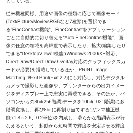
としている。
従来機種同様、用途や画像の種類に応じて画像モード
(Text/Picture/Movie/sRGBなど7種類)を選択でき
る“FineContrast機能”、FineContrastをアプリケーション
ごとに自動的に切り替える“Auto FineContrast機能”、画
像の任意の領域を高輝度で表示したり、拡大/編集したり
できる“DesktopViewer機能”(Windows 2000/XP対応、
DirectDraw/Direct Draw Overlay対応のグラフィックスカ
ードが必要)を搭載しているほか、PRINT Image
Matching II/Exif Print(Exif 2.2)にも対応し、対応デジタル
カメラで撮影した画像や、プリンターからの出力イメー
ジをディスプレー上で忠実に再現できる。そのほか、パ
ソコンからの8bit(256階調)データを10bit(1021階調)に多
階調変換し、再び8bitに再割り当てする“ガンマ補正機
能”(1.8～2.6、0.2単位)を内蔵し、滑らかな階調表示が行
なえるという。起動から短時間で輝度を安定させる輝度