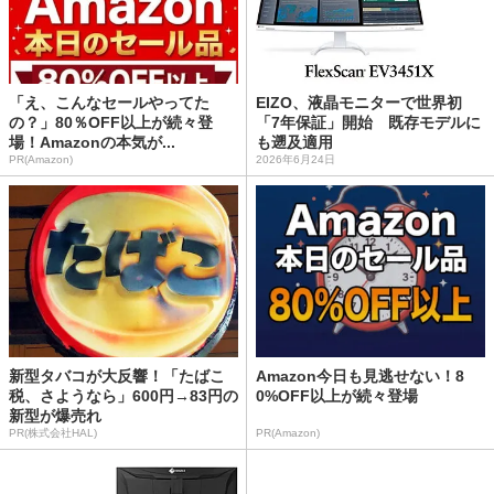
「え、こんなセールやってた
EIZO、液晶モニターで世界初
の？」80％OFF以上が続々登
「7年保証」開始 既存モデルに
場！Amazonの本気が...
も遡及適用
PR(Amazon)
2026年6月24日
新型タバコが大反響！「たばこ
Amazon今日も見逃せない！8
税、さようなら」600円→83円の
0%OFF以上が続々登場
新型が爆売れ
PR(株式会社HAL)
PR(Amazon)