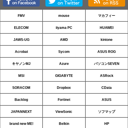
FMV
mouse
マカフィー
ELECOM
iiyama PC
HUAWEI
JAWS-UG
AMD
kintone
Acrobat
Sycom
ASUS ROG
キヤノンMJ
Azure
パソコンSEVEN
MSI
GIGABYTE
ASRock
SORACOM
Dropbox
CData
Backlog
Fortinet
ASUS
JAPANNEXT
ViewSonic
ソフマップ
brand new ME!
Belkin
HP