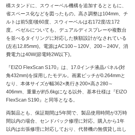
構スタンドに、スウィーベル機構を追加するとともに、
省スペース化などを図ったもの。高さ調整は104mm、チ
ルトは前5度/後60度、スウィーベルは右172度/左172
度。ベゼルについても、デュアルディスプレーや複数台
を並べるタイリングに対応した狭額設計がなされている
(左右12.85mm)。電源はAC100～120V、200～240V。消
費電力は40W(節電時2W以下)。
『EIZO FlexScan S170』は、17.0インチ液晶パネル(対
角432mm)を採用したモデル。画素ピッチが0.264mmと
なり、本体サイズが幅362×奥行き200×高さ280～
406mm、重量が約5.6kgになる以外、基本仕様は『EIZO
FlexScan S190』と同等となる。
両製品とも、保証期間は5年間で、製品使用時間が3万時
間以内の場合、センドバック修理に対応。購入から1年
以内は出張修理に対応しており、代替機の無償貸し出し