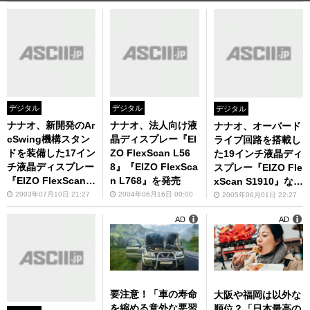
デジタル
デジタル
デジタル
ナナオ、新開発のAr
ナナオ、法人向け液
ナナオ、オーバード
cSwing機構スタン
晶ディスプレー『EI
ライブ回路を搭載し
ドを装備した17イン
ZO FlexScan L56
た19インチ液晶ディ
チ液晶ディスプレー
8』『EIZO FlexSca
スプレー『EIZO Fle
『EIZO FlexScan L
n L768』を発売
xScan S1910』など
567』を発売
2機種を発売
2003年07月10日 21:27
2004年06月16日 00:00
2005年06月01日 22:27
AD
AD
要注意！「車の寿命
大阪や福岡は以外な
を縮める意外な悪習
順位？「日本最高の