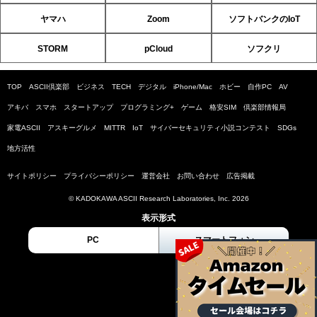
ヤマハ
Zoom
ソフトバンクのIoT
STORM
pCloud
ソフクリ
TOP
ASCII倶楽部
ビジネス
TECH
デジタル
iPhone/Mac
ホビー
自作PC
AV
アキバ
スマホ
スタートアップ
プログラミング+
ゲーム
格安SIM
倶楽部情報局
家電ASCII
アスキーグルメ
MITTR
IoT
サイバーセキュリティ小説コンテスト
SDGs
地方活性
サイトポリシー
プライバシーポリシー
運営会社
お問い合わせ
広告掲載
© KADOKAWA ASCII Research Laboratories, Inc. 2026
表示形式
PC
スマートフォン