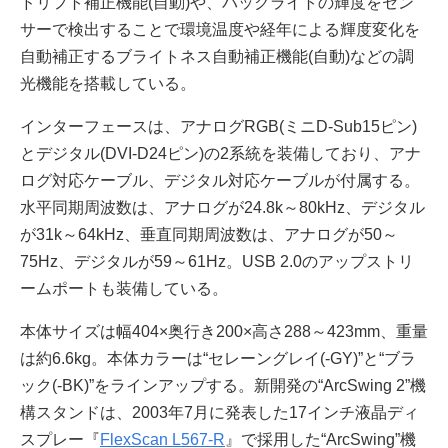
ドリフト補正機能(自動)や、バックライトの輝度をセン
サーで検出することで環境温度や経年による輝度変化を
自動補正するブライトネス自動補正機能(自動)などの調
光機能を搭載している。
インターフェースは、アナログRGB(ミニD-Sub15ピン)
とデジタル(DVI-D24ピン)の2系統を装備しており、アナ
ログ対応ケーブル、デジタル対応ケーブルが付属する。
水平同期周波数は、アナログが24.8k～80kHz、デジタル
が31k～64kHz、垂直同期周波数は、アナログが50～
75Hz、デジタルが59～61Hz。USB 2.0のアップストリ
ームポートも装備している。
本体サイズは幅404×奥行き200×高さ288～423mm、重量
は約6.6kg。本体カラーは“セレーングレイ(-GY)”と“ブラ
ック(-BK)”をラインアップする。新開発の“ArcSwing 2”機
構スタンドは、2003年7月に発表した17インチ液晶ディ
スプレー『
FlexScan L567-R
』で採用した“ArcSwing”機