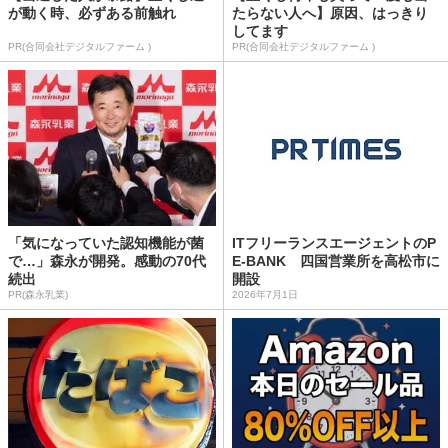
が動く時、必ずある前触れ
たらない人へ】原因、はっきり
してます
PR(合同会社デジタルファーム )
PR(合同会社デジタルファーム )
「気になっていた認知機能が菌
ITフリーランスエージェントのP
で…」森永が開発。感動の70代
E-BANK 四国営業所を高松市に
続出
開設
PR(森永乳業)
2026年7月1日