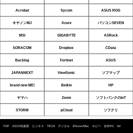
Acrobat
Sycom
ASUS ROG
キヤノンMJ
Azure
パソコンSEVEN
MSI
GIGABYTE
ASRock
SORACOM
Dropbox
CData
Backlog
Fortinet
ASUS
JAPANNEXT
ViewSonic
ソフマップ
brand new ME!
Belkin
HP
ヤマハ
Zoom
ソフトバンクのIoT
STORM
pCloud
ソフクリ
TOP
ASCII倶楽部
ビジネス
TECH
デジタル
iPhone/Mac
ホビー
自作PC
AV