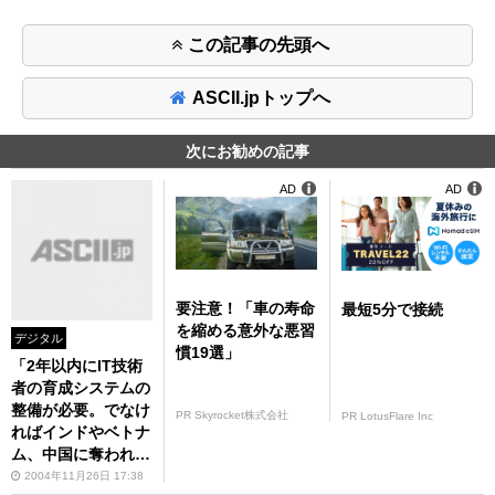
この記事の先頭へ
ASCII.jpトップへ
次にお勧めの記事
AD
AD
要注意！「車の寿命
最短5分で接続
を縮める意外な悪習
デジタル
慣19選」
「2年以内にIT技術
者の育成システムの
整備が必要。でなけ
PR Skyrocket株式会社
PR LotusFlare Inc
ればインドやベトナ
ム、中国に奪われる
だろう」――ITSS
2004年11月26日 17:38