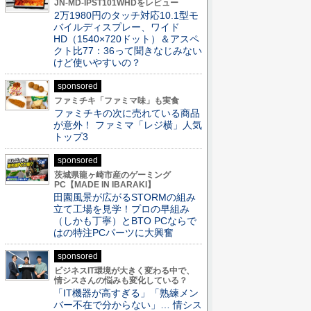
JN-MD-IPST101WHDをレビュー
2万1980円のタッチ対応10.1型モ
バイルディスプレー、ワイド
HD（1540×720ドット）＆アスペ
クト比77：36って聞きなじみない
けど使いやすいの？
sponsored
ファミチキ「ファミマ味」も実食
ファミチキの次に売れている商品
が意外！ ファミマ「レジ横」人気
トップ3
sponsored
茨城県龍ヶ崎市産のゲーミング
PC【MADE IN IBARAKI】
田園風景が広がるSTORMの組み
立て工場を見学！プロの早組み
（しかも丁寧）とBTO PCならで
はの特注PCパーツに大興奮
sponsored
ビジネスIT環境が大きく変わる中で、
情シスさんの悩みも変化している？
「IT機器が高すぎる」「熟練メン
バー不在で分からない」… 情シス