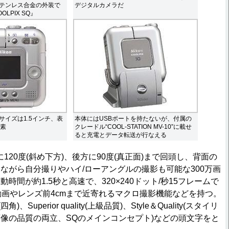
テンレス合金の外装で
デジタルカメラだ
LPIX SQ』
サイズは1.5インチ、表
本体にはUSBポートを持たないが、付属の
画素
クレードル“COOL-STATION MV-10”に載せ
ると充電とデータ転送が行なえる
120度(斜め下方)、後方に90度(真正面)まで回頭し、背面の
ながら自分撮りやハイ/ローアングルの撮影も可能な300万画
時間が約1.5秒と高速で、320×240ドット/秒15フレームで
動画やレンズ前4cmまで近寄れるマクロ撮影機能などを持つ。
)、Superior quality(上級品質)、Style＆Quality(スタイリ
像の品質の両立、SQのメインコンセプト)などの頭文字をと