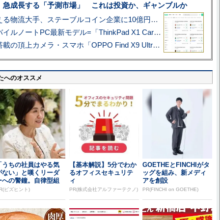
、急成長する「予測市場」 これは投資か、ギャンブルか
アマゾン配送を支える物流大手、ステーブルコイン企業に10億円投資のワケ
あこがれの旗艦モバイルノートPC最新モデル=「ThinkPad X1 Carbon Gen 14 Aura Edition」実機レビュー
ハッセルブラッド搭載の頂上カメラ・スマホ「OPPO Find X9 Ultra」実写レビュー=プロが本気で徹底撮影しました!!
たへのオススメ
「うちの社員はやる気
【基本解説】5分でわか
GOETHEとFINCHIがタ
がない」と嘆くリーダ
るオフィスセキュリテ
ッグを組み、新メディ
ーへの警鐘。自律型組
ィ
アを創設
織をつくる前に外せな...
R(ビズヒント)
PR(株式会社アルファーテクノ)
PR(FINCHI on GOETHE)