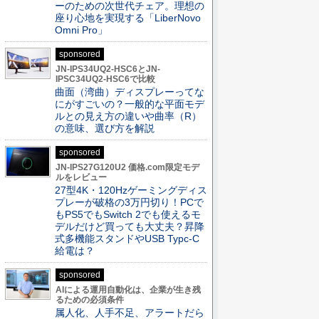
ーのための次世代チェア。理想の
座り心地を実現する「LiberNovo
Omni Pro」
sponsored
JN-IPS34UQ2-HSC6とJN-
IPSC34UQ2-HSC6で比較
曲面（湾曲）ディスプレーってな
にがすごいの？一般的な平面モデ
ルとの見え方の違いや曲率（R）
の意味、選び方を解説
sponsored
JN-IPS27G120U2 価格.com限定モデ
ルをレビュー
27型4K・120Hzゲーミングディス
プレーが破格の3万円切り！PCで
もPS5でもSwitch 2でも使えるモ
デルだけど買っても大丈夫？昇降
式多機能スタンドやUSB Typc-C
給電は？
sponsored
AIによる運用自動化は、企業が生き残
るための必須条件
属人化、人手不足、アラートだら