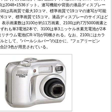
0は2048×1536ドット。連写機能や背面の液晶ディスプレー
100は高画質で最大10コマ、標準画質で19コマの連写が可能
質で6コマ、標準画質で15コマ。液晶ディスプレーのサイズはど
表示画素数は3100が約11万画素、2100は約7万5000画素と
ずれも単3電池2本で、3100は単3ニッケル水素充電池が2本
はリチウム電池(CR-V3)が同梱される。なお、2100にはカラ
ルとして、“パールシルバー”のほかに、“フェアリーピン
の合計3色が用意されている。