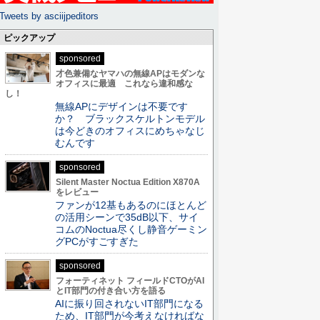
Tweets by asciijpeditors
ピックアップ
sponsored
才色兼備なヤマハの無線APはモダンな
オフィスに最適 これなら違和感な
し！
無線APにデザインは不要です
か？ ブラックスケルトンモデル
は今どきのオフィスにめちゃなじ
むんです
sponsored
Silent Master Noctua Edition X870A
をレビュー
ファンが12基もあるのにほとんど
の活用シーンで35dB以下、サイ
コムのNoctua尽くし静音ゲーミン
グPCがすごすぎた
sponsored
フォーティネット フィールドCTOがAI
とIT部門の付き合い方を語る
AIに振り回されないIT部門になる
ため、IT部門が今考えなければな