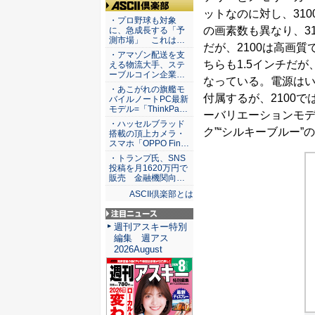
ットなのに対し、310
ASCII倶楽部
・プロ野球も対象
の画素数も異なり、3
に、急成長する「予
測市場」 これは…
だが、2100は高画
・アマゾン配送を支
ちらも1.5インチだが、
える物流大手、ステ
ーブルコイン企業…
なっている。電源はい
・あこがれの旗艦モ
付属するが、2100で
バイルノートPC最新
モデル=「ThinkPa…
ーバリエーションモデ
・ハッセルブラッド
ク”“シルキーブルー”
搭載の頂上カメラ・
スマホ「OPPO Fin…
・トランプ氏、SNS
投稿を月1620万円で
販売 金融機関向…
ASCII倶楽部とは
注目ニュース
週刊アスキー特別
編集 週アス
2026August