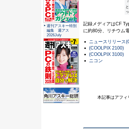
『
と
っ
記録メディアはCF T
週刊アスキー特別
に約80分、リチウム電
編集 週アス
2026July
ニュースリリース(CO
(COOLPIX 2100)
(COOLPIX 3100)
ニコン
本記事はアフィ