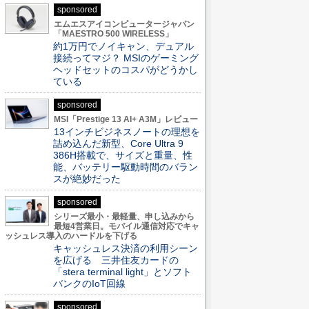
sponsored
エムエスアイコンピュータージャパン
「MAESTRO 500 WIRELESS」
約1万円でノイキャン、デュアル
接続ってマジ？ MSIのゲーミング
ヘッドセットのコスパがどうかし
ている
sponsored
MSI「Prestige 13 AI+ A3M」レビュー
13インチビジネスノートの理想を
詰め込んだ新型、Core Ultra 9
386H搭載で、サイズと重量、性
能、バッテリー駆動時間のバラン
スが絶妙だった
sponsored
シリーズ最小・最軽量、申し込みから
最短4営業日。モバイル通信対応でキャ
ッシュレス導入のハードルを下げる
キャッシュレス決済の利用シーン
を広げる 三井住友カードの
「stera terminal light」とソフト
バンクのIoT回線
sponsored