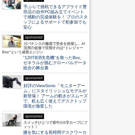
手ぶらで挑戦できるアプライド豊
田店の自作PC組み立てイベント
で感動の完成体験を！ プロのスタ
ッフによるサポートで初参加でも
安心
sponsored
ガバナンスの徹底で安全を担保し、AI
活用の促進で目指すのは“トレジャー
Box”という成長エンジン
“120TB消失危機”を救ったBox。
ゼネラルが挑むグローバルデータ
統合の舞台裏
sponsored
好評のViewSonic「モニターアー
ム」にスタイリッシュなモデルが
新登場！ アームの動きがスムーズ
で、机も広く使えてデスクトップ
環境が激変した
sponsored
スイッチひとつで背中のS字カーブにフ
ィット！
腰を気にする長時間デスクワーカ