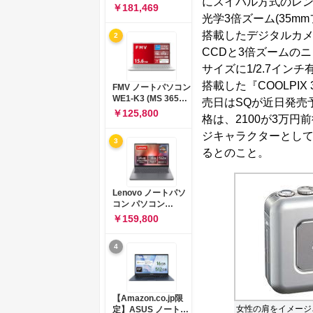
にスイバル方式のレンズ機
コン 15-fd 15.6イン
￥181,469
チ インテル Core 5
光学3倍ズーム(35m
120U メモリ16GB
搭載したデジタルカメラ『
2
SSD512GB
Windows 11
CCDと3倍ズームのニッ
Microsoft Office
サイズに1/2.7インチ
2024搭載 WPS
Office搭載 カメラシ
搭載した『COOLPI
FMV ノートパソコン
ャッター 指紋認証 薄
WE1-K3 (MS 365
売日はSQが近日発売予
型 Copilotキー搭載
Personal/Copilotキ
￥125,800
ナチュラルシルバー
格は、2100が3万円
ー搭載/Win 11/15.6
(BJ0M5PA-AAAI)
型/Core
ジキャラクターとして
3
i5/16GB/SSD
るとのこと。
512GB/ホワイト)
FMVWK3E15W_AZ
Lenovo ノートパソ
コン パソコン
IdeaPad Slim 3 14.0
￥159,800
インチ AMD
Ryzen™ 5 8640HS
4
メモリ16GB
SSD512GB
Microsoft 365 試用
版 Windows11 バッ
テリー駆動12.6時間
【Amazon.co.jp限
重量1.39kg ルナグレ
女性の肩をイメージ
定】ASUS ノートパ