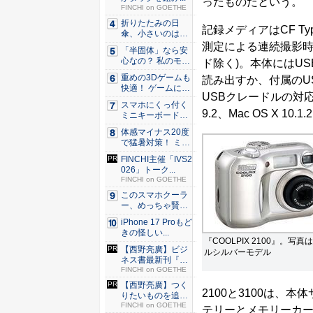
ったものだという。
FINCHI on GOETHE
折りたたみの日
記録メディアはCF Ty
傘、小さいのは困
る！ それ...
測定による連続撮影時間
「半固体」なら安
心なの？ 私のモバ
ド除く)。本体にはU
イルバ...
重めの3Dゲームも
読み出すか、付属のUSB
快適！ ゲームに強
USBクレードルの対応OSは
いH...
スマホにくっ付く
9.2、Mac OS X 10.
ミニキーボード！
触ってわ...
体感マイナス20度
で猛暑対策！ ミズ
ノの...
FINCHI主催「IVS2
026」トーク...
FINCHI on GOETHE
このスマホクーラ
ー、めっちゃ賢
い。ただ冷...
iPhone 17 Proもど
きの怪しい...
『COOLPIX 2100』。写真
【西野亮廣】ビジ
ルシルバーモデル
ネス書最新刊『北
極星 僕...
FINCHI on GOETHE
【西野亮廣】つく
2100と3100は、本
りたいものを追求
できる環...
FINCHI on GOETHE
テリーとメモリーカード