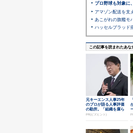
プロ野球も対象に
この記事を読まれたあな
元キーエンス人事25年
のプロが語る人事評価
の勘所。「組織を腐ら
せるNG評価」とは...
PR(ビズヒント)
P