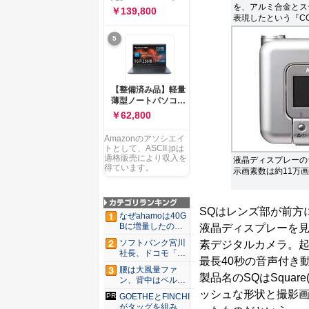
ー 83K9003JJP ノー
を、アルミ合金とス
ソコン Vivobook 15
￥139,800
トPC
表現したという『COO
M1502NAQ 15.6イ
ンチ AMD Ryzen 7
5
170 メモリ16GB
SSD 512GB
Microsoft 365
Personal (24か月版)
搭載 Windows 11 重
【整備済み品】軽量
量1.7kg Wi-Fi 6E ク
薄型ノートパソコン
ワイエットブルー
dynabook G83 ■
￥62,800
M1502NAQ-
13.3型
R7165BUWS
FHD(1920x1080) -
Amazonのアソシエイ
高性能第11世代Core
トとして、ASCII.jpは
i5-1135G7 - メモリ
適格販売により収入を
液晶ディスプレーの
16GB - SSD 256GB
得ています。
示画素数は約11万
- Webカメラ -
WiFi&Bluetooth -
USB Type-C - MS
SQはレンズ部が前方に
Office 2021 - Win11
なぜahamoは40G
搭載
Bに増量したの
液晶ディスプレーを見
か ...
ソフトバンク宮川
素デジタルカメラ。起動
社長、ドコモ「ah
最長40秒の音声付き
amo...
腰は大風量ファ
製品名のSQはSquare(四角
ン、背中はペルチ
ェ冷却。ダ...
ッシュな形状と撮影画
GOETHEとFINCHI
がタッグを組み...