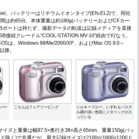
peI。バッテリーはリチウムイオンタイプ(EN-EL2)で、同社
は約65分。本体重量は約180g(バッテリーおよびCFカー
SBポートは持たず、撮影データの転送は記録メディアを直接
接続クレードル“COOL-STATION MV-10”経由で行なう。
、Windows 98/Me/2000/XP、およびMac OS 9.0～
1.2以降。
はパー
こちらはフェアリーピンク
シルキーブルー。いずれもパステ
ル調の淡い色彩にメタリックが入
っている
体サイズと重量は幅87.5×奥行き38×高さ65mm、重量150g(バッ
除く)で共通だが、最大記録サイズは2100が1600×1200ド