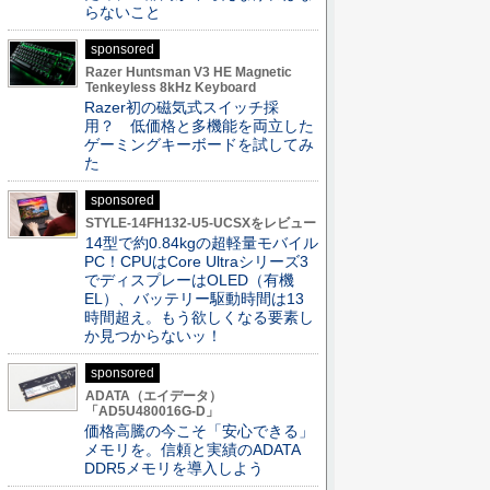
らないこと
sponsored
Razer Huntsman V3 HE Magnetic
Tenkeyless 8kHz Keyboard
Razer初の磁気式スイッチ採
用？ 低価格と多機能を両立した
ゲーミングキーボードを試してみ
た
sponsored
STYLE-14FH132-U5-UCSXをレビュー
14型で約0.84kgの超軽量モバイル
PC！CPUはCore Ultraシリーズ3
でディスプレーはOLED（有機
EL）、バッテリー駆動時間は13
時間超え。もう欲しくなる要素し
か見つからないッ！
sponsored
ADATA（エイデータ）
「AD5U480016G-D」
価格高騰の今こそ「安心できる」
メモリを。信頼と実績のADATA
DDR5メモリを導入しよう