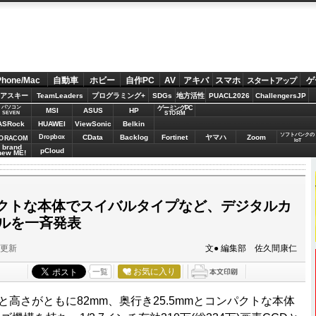
Phone/Mac
自動車
ホビー
自作PC
AV
アキバ
スマホ
ゲ
スタートアップ
アスキー
TeamLeaders
プログラミング+
SDGs
地方活性
PUACL2026
ChallengersJP
パソコン
ゲーミングPC
MSI
ASUS
HP
STORM
SEVEN
ASRock
HUAWEI
ViewSonic
Belkin
ソフトバンクの
Dropbox
CData
Backlog
Fortinet
ヤマハ
Zoom
ORACOM
IoT
brand
pCloud
new ME!
クトな本体でスイバルタイプなど、デジタルカ
デルを一斉発表
分更新
文● 編集部 佐久間康仁
お気に入り
一覧
幅と高さがともに82mm、奥行き25.5mmとコンパクトな本体