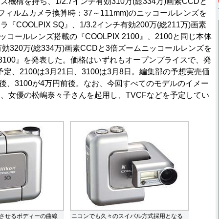
構を持ち、1/2.7インチ有効310万(総334万)画素CCDと
mフィルムカメラ換算時：37～111mm)のニッコールレンズを
COOLPIX SQ』、1/3.2インチ有効200万(総211万)画素
コールレンズ搭載の『COOLPIX 2100』、2100と同じ本体
有効320万(総334万)画素CCDと3倍ズームニッコールレンズを
X 3100』を発表した。価格はいずれもオープンプライスで、発
定、2100は3月21日、3100は3月8日。編集部の予想実売価
前後、3100が4万円前後。なお、今回すべてのモデルのイメー
、女優の松嶋奈々子さんを起用し、TVCFなどを予定してい
させるボディーの曲線
ニコンでも久々のスイバル方式採用となる