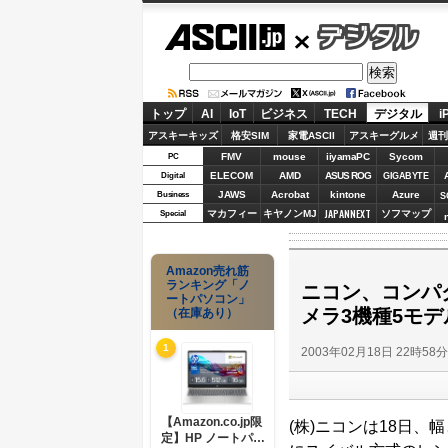
ASCII.jp
デジタル
トップ
AI
IoT
ビジネス
TECH
デジタル
i
アスキーキッズ
格安SIM
家電ASCII
アスキーグルメ
週刊
FMV
mouse
iiyamaPC
Sycom
PC
ELECOM
AMD
ASUS ROG
Digital
GIGABYTE
JAWS
Acrobat
kintone
Azure
Business
S
JAPANNEXT
マカフィー
キヤノンMJ
ソフマップ
Special
Amazon売れ筋
ランキング「ノ
ニコン、コンパ
ートパソコン」
メラ3機種5モ
（在庫あり）
1
2003年02月18日 22時58
【Amazon.co.jp限
(株)ニコンは18日、
定】HP ノートパソ