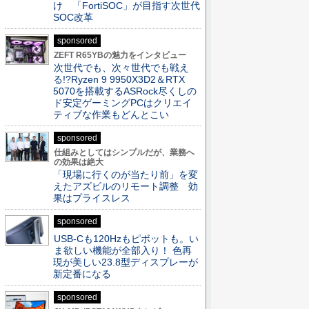
け 「FortiSOC」が目指す次世代
SOC改革
sponsored
ZEFT R65YBの魅力をインタビュー
次世代でも、次々世代でも戦え
る!?Ryzen 9 9950X3D2＆RTX
5070を搭載するASRock尽くしの
ド安定ゲーミングPCはクリエイ
ティブな作業もどんとこい
sponsored
仕組みとしてはシンプルだが、業務へ
の効果は絶大
「現場に行くのが当たり前」を変
えたアズビルのリモート調整 効
果はプライスレス
sponsored
USB-Cも120Hzもピボットも。い
ま欲しい機能が全部入り！ 色再
現が美しい23.8型ディスプレーが
新定番になる
sponsored