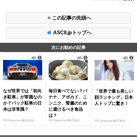
この記事の先頭へ
ASCII.jpトップへ
次にお勧めの記事
AD
AD
AD
なぜ世界では「前向
毎日食べてない？バ
「世界で最も美しい
き駐車」が常識なの
ナナ、アボカド、ニ
顔ランキング」日本
か？バック駐車の日
ンニク、腎臓のため
人トップに驚き！
本は非常識？
に避けるべき食品
は？
PR Skyrocket株式会社
PR Skyrocket株式会社
PR Skyrocket株式会社