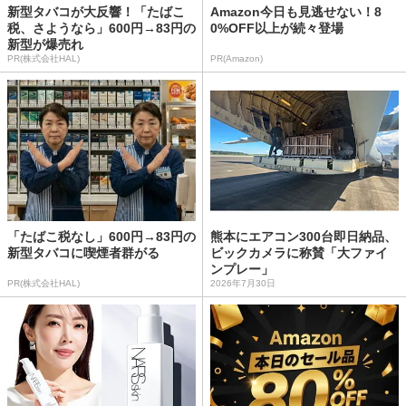
新型タバコが大反響！「たばこ
Amazon今日も見逃せない！8
税、さようなら」600円→83円の
0%OFF以上が続々登場
新型が爆売れ
PR(株式会社HAL)
PR(Amazon)
「たばこ税なし」600円→83円の
熊本にエアコン300台即日納品、
新型タバコに喫煙者群がる
ビックカメラに称賛「大ファイ
ンプレー」
PR(株式会社HAL)
2026年7月30日