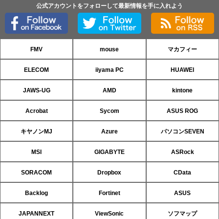
公式アカウントをフォローして最新情報を手に入れよう
FMV
mouse
マカフィー
ELECOM
iiyama PC
HUAWEI
JAWS-UG
AMD
kintone
Acrobat
Sycom
ASUS ROG
キヤノンMJ
Azure
パソコンSEVEN
MSI
GIGABYTE
ASRock
SORACOM
Dropbox
CData
Backlog
Fortinet
ASUS
JAPANNEXT
ViewSonic
ソフマップ