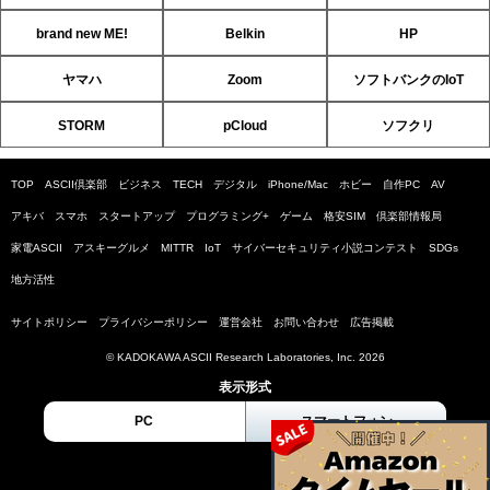
brand new ME!
Belkin
HP
ヤマハ
Zoom
ソフトバンクのIoT
STORM
pCloud
ソフクリ
TOP
ASCII倶楽部
ビジネス
TECH
デジタル
iPhone/Mac
ホビー
自作PC
AV
アキバ
スマホ
スタートアップ
プログラミング+
ゲーム
格安SIM
倶楽部情報局
家電ASCII
アスキーグルメ
MITTR
IoT
サイバーセキュリティ小説コンテスト
SDGs
地方活性
サイトポリシー
プライバシーポリシー
運営会社
お問い合わせ
広告掲載
© KADOKAWA ASCII Research Laboratories, Inc. 2026
表示形式
PC
スマートフォン