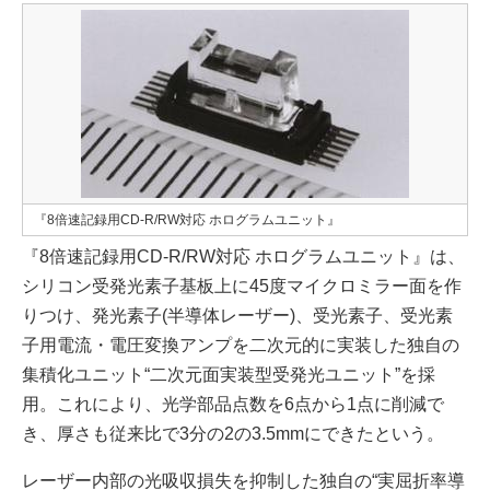
『8倍速記録用CD-R/RW対応 ホログラムユニット』
『8倍速記録用CD-R/RW対応 ホログラムユニット』は、
シリコン受発光素子基板上に45度マイクロミラー面を作
りつけ、発光素子(半導体レーザー)、受光素子、受光素
子用電流・電圧変換アンプを二次元的に実装した独自の
集積化ユニット“二次元面実装型受発光ユニット”を採
用。これにより、光学部品点数を6点から1点に削減で
き、厚さも従来比で3分の2の3.5mmにできたという。
レーザー内部の光吸収損失を抑制した独自の“実屈折率導