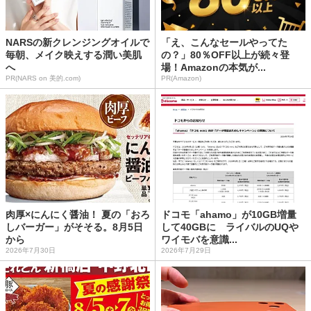
NARSの新クレンジングオイルで
「え、こんなセールやってた
毎朝、メイク映えする潤い美肌
の？」80％OFF以上が続々登
へ
場！Amazonの本気が...
PR(NARS on 美的.com)
PR(Amazon)
肉厚×にんにく醤油！ 夏の「おろ
ドコモ「ahamo」が10GB増量
しバーガー」がそそる。8月5日
して40GBに ライバルのUQや
から
ワイモバを意識...
2026年7月30日
2026年7月29日