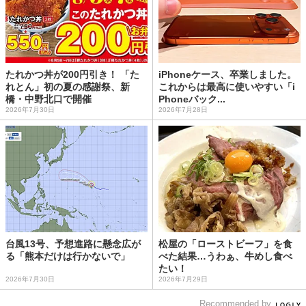
たれかつ丼が200円引き！ 「た
iPhoneケース、卒業しました。
れとん」初の夏の感謝祭、新
これからは最高に使いやすい「i
橋・中野北口で開催
Phoneバック...
2026年7月30日
2026年7月28日
台風13号、予想進路に懸念広が
松屋の「ローストビーフ」を食
る「熊本だけは行かないで」
べた結果…うわぁ、牛めし食べ
たい！
2026年7月30日
2026年7月29日
Recommended by