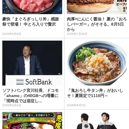
豪快「まぐろぎっしり丼」感謝
肉厚×にんにく醤油！ 夏の「おろ
祭で登場！ 中とろ入りで贅沢
しバーガー」がそそる。8月5日
から
2026年8月8日
2026年7月30日
ソフトバンク宮川社長、ドコモ
「鬼おろし牛タン丼」がおいし
「ahamo」の40GBへの増量に
そ！夏限定で1110円～
「現時点では追従し...
2026年8月4日
2026年8月5日