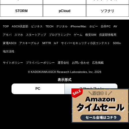
STORM
pCloud
ソフクリ
TOP
ASCII倶楽部
ビジネス
TECH
デジタル
iPhone/Mac
ホビー
自作PC
AV
アキバ
スマホ
スタートアップ
プログラミング+
ゲーム
格安SIM
倶楽部情報局
家電ASCII
アスキーグルメ
MITTR
IoT
サイバーセキュリティ小説コンテスト
SDGs
地方活性
サイトポリシー
プライバシーポリシー
運営会社
お問い合わせ
広告掲載
© KADOKAWA ASCII Research Laboratories, Inc. 2026
表示形式
PC
スマートフォン