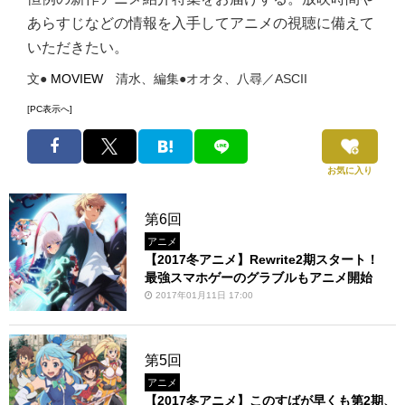
あらすじなどの情報を入手してアニメの視聴に備えて
いただきたい。
文●
MOVIEW
清水、編集●オオタ、八尋／ASCII
[PC表示へ]
お気に入り
第6回
アニメ
【2017冬アニメ】Rewrite2期スタート！
最強スマホゲーのグラブルもアニメ開始
2017年01月11日 17:00
第5回
アニメ
【2017冬アニメ】このすばが早くも第2期、