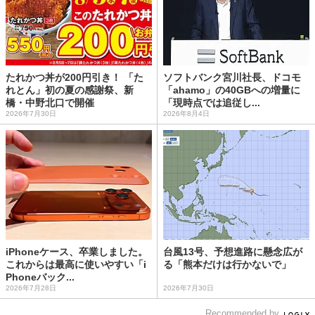
たれかつ丼が200円引き！ 「た
ソフトバンク宮川社長、ドコモ
れとん」初の夏の感謝祭、新
「ahamo」の40GBへの増量に
橋・中野北口で開催
「現時点では追従し...
2026年7月30日
2026年8月4日
iPhoneケース、卒業しました。
台風13号、予想進路に懸念広が
これからは最高に使いやすい「i
る「熊本だけは行かないで」
Phoneバック...
2026年7月28日
2026年7月30日
Recommended by