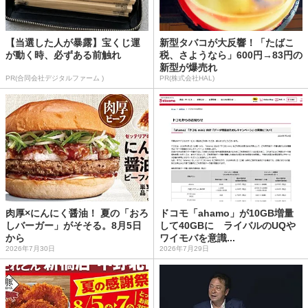
【当選した人が暴露】宝くじ運
新型タバコが大反響！「たばこ
が動く時、必ずある前触れ
税、さようなら」600円→83円の
新型が爆売れ
PR(合同会社デジタルファーム )
PR(株式会社HAL)
肉厚×にんにく醤油！ 夏の「おろ
ドコモ「ahamo」が10GB増量
しバーガー」がそそる。8月5日
して40GBに ライバルのUQや
から
ワイモバを意識...
2026年7月30日
2026年7月29日