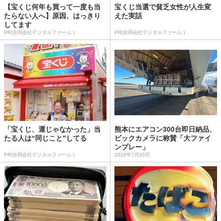
【宝くじ何年も買って一度も当
宝くじ当選で貧乏女性が人生変
たらない人へ】原因、はっきり
えた実話
してます
PR(合同会社デジタルファーム )
PR(合同会社デジタルファーム )
「宝くじ、運じゃなかった」当
熊本にエアコン300台即日納品、
たる人は“同じこと”してる
ビックカメラに称賛「大ファイ
ンプレー」
PR(合同会社デジタルファーム )
2026年7月30日