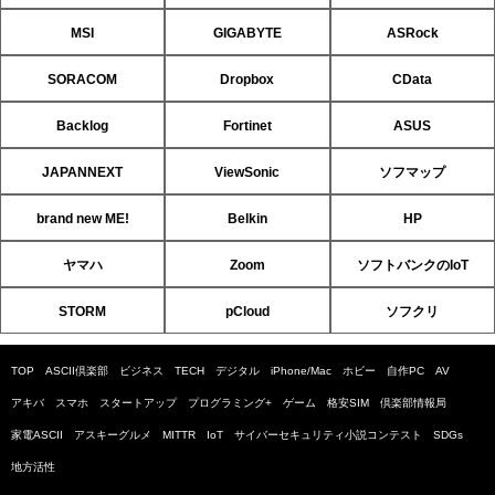
MSI
GIGABYTE
ASRock
SORACOM
Dropbox
CData
Backlog
Fortinet
ASUS
JAPANNEXT
ViewSonic
ソフマップ
brand new ME!
Belkin
HP
ヤマハ
Zoom
ソフトバンクのIoT
STORM
pCloud
ソフクリ
TOP
ASCII倶楽部
ビジネス
TECH
デジタル
iPhone/Mac
ホビー
自作PC
AV
アキバ
スマホ
スタートアップ
プログラミング+
ゲーム
格安SIM
倶楽部情報局
家電ASCII
アスキーグルメ
MITTR
IoT
サイバーセキュリティ小説コンテスト
SDGs
地方活性