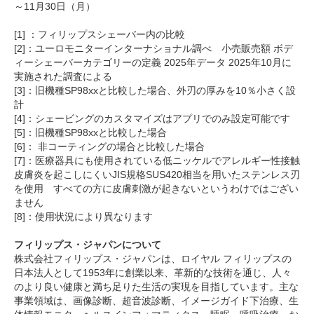
～11月30日（月）
[1] ：フィリップスシェーバー内の比較
[2]：ユーロモニターインターナショナル調べ 小売販売額 ボデ
ィーシェーバーカテゴリーの定義 2025年データ 2025年10月に
実施された調査による
[3]：旧機種SP98xxと比較した場合、外刃の厚みを10％小さく設
計
[4]：シェービングのカスタマイズはアプリでのみ設定可能です
[5]：旧機種SP98xxと比較した場合
[6]： 非コーティングの場合と比較した場合
[7]：医療器具にも使用されている低ニッケルでアレルギー性接触
皮膚炎を起こしにくいJIS規格SUS420相当を用いたステンレス刃
を使用 すべての方に皮膚刺激が起きないというわけではござい
ません
[8]：使用状況により異なります
フィリップス・ジャパンについて
株式会社フィリップス・ジャパンは、ロイヤル フィリップスの
日本法人として1953年に創業以来、革新的な技術を通じ、人々
のより良い健康と満ち足りた生活の実現を目指しています。主な
事業領域は、画像診断、超音波診断、イメージガイド下治療、生