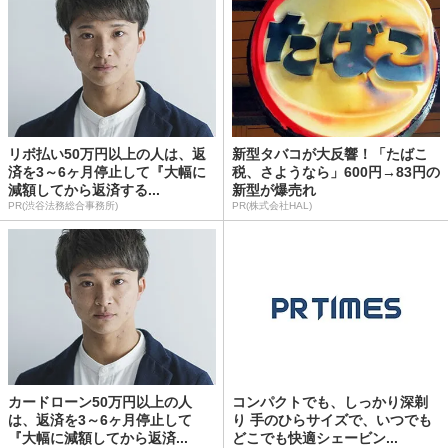
リボ払い50万円以上の人は、返
新型タバコが大反響！「たばこ
済を3～6ヶ月停止して『大幅に
税、さようなら」600円→83円の
減額してから返済する...
新型が爆売れ
PR(渋谷法務総合事務所)
PR(株式会社HAL)
カードローン50万円以上の人
コンパクトでも、しっかり深剃
は、返済を3～6ヶ月停止して
り 手のひらサイズで、いつでも
『大幅に減額してから返済...
どこでも快適シェービン...