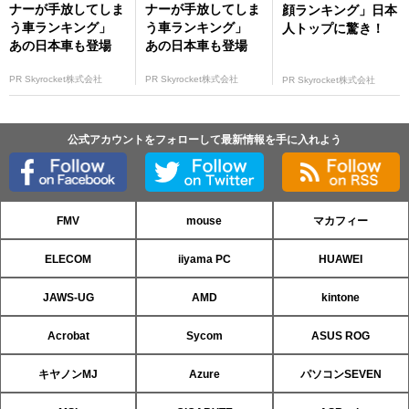
ナーが手放してしま
ナーが手放してしま
顔ランキング」日本
う車ランキング」
う車ランキング」
人トップに驚き！
あの日本車も登場
あの日本車も登場
PR Skyrocket株式会社
PR Skyrocket株式会社
PR Skyrocket株式会社
公式アカウントをフォローして最新情報を手に入れよう
FMV
mouse
マカフィー
ELECOM
iiyama PC
HUAWEI
JAWS-UG
AMD
kintone
Acrobat
Sycom
ASUS ROG
キヤノンMJ
Azure
パソコンSEVEN