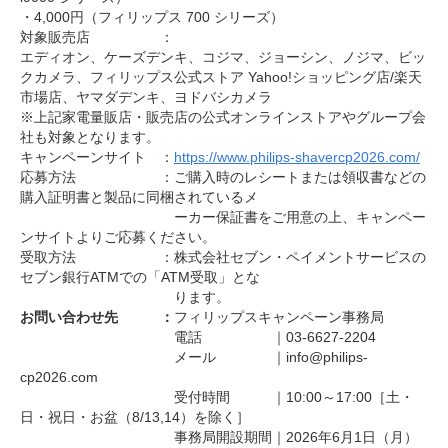
・4,000円（フィリップス 700 シリーズ）
対象販売店 ：
エディオン、ケーズデンキ、コジマ、ジョーシン、ノジマ、ビッ
クカメラ、フィリップス公式ストア Yahoo!ショッピング店/楽天
市場店、ヤマダデンキ、ヨドバシカメラ
※上記家電量販店・販売店の公式オンラインストアやグループ会
社も対象となります。
キャンペーンサイト ：
https://www.philips-shavercp2026.com/
応募方法 ：ご購入時のレシートまたは領収書などの
購入証明書と製品に同梱されているメ
ーカー保証書をご用意の上、キャンペー
ンサイトよりご応募ください。
受取方法 ：株式会社セブン・ペイメントサービスの
セブン銀行ATMでの「ATM受取」とな
ります。
お問い合わせ先 ：
フィリップスキャンペーン事務局
電話 ｜03-6627-2204
メール ｜info@philips-
cp2026.com
受付時間 ｜10:00～17:00［土・
日・祝日・お盆（8/13,14）を除く］
事務局開設期間｜2026年6月1日（月）