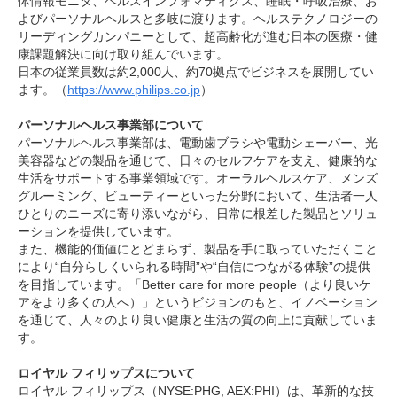
体情報モニタ、ヘルスインフォマティクス、睡眠・呼吸治療、お
よびパーソナルヘルスと多岐に渡ります。ヘルステクノロジーの
リーディングカンパニーとして、超高齢化が進む日本の医療・健
康課題解決に向け取り組んでいます。
日本の従業員数は約2,000人、約70拠点でビジネスを展開してい
ます。（
https://www.philips.co.jp
）
パーソナルヘルス事業部について
パーソナルヘルス事業部は、電動歯ブラシや電動シェーバー、光
美容器などの製品を通じて、日々のセルフケアを支え、健康的な
生活をサポートする事業領域です。オーラルヘルスケア、メンズ
グルーミング、ビューティーといった分野において、生活者一人
ひとりのニーズに寄り添いながら、日常に根差した製品とソリュ
ーションを提供しています。
また、機能的価値にとどまらず、製品を手に取っていただくこと
により“自分らしくいられる時間”や“自信につながる体験”の提供
を目指しています。「Better care for more people（より良いケ
アをより多くの人へ）」というビジョンのもと、イノベーション
を通じて、人々のより良い健康と生活の質の向上に貢献していま
す。
ロイヤル フィリップスについて
ロイヤル フィリップス（NYSE:PHG, AEX:PHI）は、革新的な技