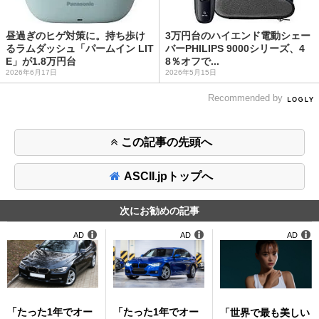
昼過ぎのヒゲ対策に。持ち歩け
3万円台のハイエンド電動シェー
るラムダッシュ「パームイン LIT
バーPHILIPS 9000シリーズ、4
E」が1.8万円台
8％オフで...
2026年6月17日
2026年5月15日
Recommended by
この記事の先頭へ
ASCII.jpトップへ
次にお勧めの記事
AD
AD
AD
「たった1年でオー
「たった1年でオー
「世界で最も美しい