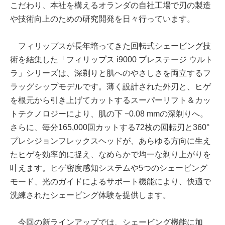
こだわり、本社を構えるオランダの自社工場で刃の製造
や技術向上のための研究開発を日々行っています。
フィリップスが長年培ってきた回転式シェービング技
術を結集した「フィリップス i9000 プレステージ ウルト
ラ」シリーズは、深剃りと肌へのやさしさを両立するフ
ラッグシップモデルです。薄く設計された外刃と、ヒゲ
を根元から引き上げてカットするスーパーリフト＆カッ
トテクノロジーにより、肌の下 −0.08 mmの深剃りへ。
さらに、毎分165,000回カットする72枚の回転刃と360°
プレシジョンフレックスヘッドが、あらゆる方向に生え
たヒゲを効率的に捉え、なめらかで均一な剃り上がりを
叶えます。ヒゲ密度感知システムや5つのシェービング
モード、光のガイドによるサポート機能により、快適で
洗練されたシェービング体験を提供します。
今回の新ラインアップでは、シェービング機能に加