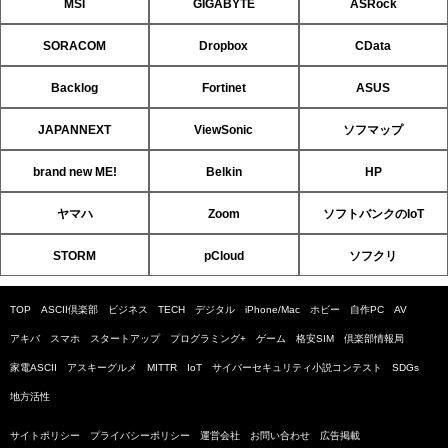
MSI
GIGABYTE
ASRock
SORACOM
Dropbox
CData
Backlog
Fortinet
ASUS
JAPANNEXT
ViewSonic
ソフマップ
brand new ME!
Belkin
HP
ヤマハ
Zoom
ソフトバンクのIoT
STORM
pCloud
ソフクリ
TOP
ASCII倶楽部
ビジネス
TECH
デジタル
iPhone/Mac
ホビー
自作PC
AV
アキバ
スマホ
スタートアップ
プログラミング+
ゲーム
格安SIM
倶楽部情報局
家電ASCII
アスキーグルメ
MITTR
IoT
サイバーセキュリティ小説コンテスト
SDGs
地方活性
サイトポリシー
プライバシーポリシー
運営会社
お問い合わせ
広告掲載