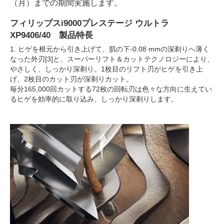
（月）までの期間実施します。
フィリップスi9000プレステージ ウルトラ
XP9406/40 製品特長
1. ヒゲを根元から引き上げて、肌の下-0.08 mmの深剃りへ薄く
なった外刃[3]と、スーパーリフト＆カットテクノロジーにより、
やさしく、しっかり深剃り。1枚目のリフト刃がヒゲを引き上
げ、2枚目のカット刃が深剃りカット。
毎分165,000回カットする72枚の回転刃は色々な方向に生えてい
るヒゲを効率的に取り込み、しっかり深剃りします。