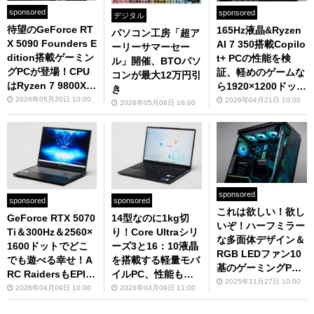
sponsored
sponsored
デジタル
待望のGeForce RT
165Hz液晶&Ryzen
パソコン工房「超ア
X 5090 Founders E
AI 7 350搭載Copilo
ーリーサマーセー
dition搭載ゲーミン
t+ PCの性能を検
ル」開催、BTOパソ
グPCが登場！CPU
証、軽めのゲームな
コンが最大12万円引
はRyzen 7 9800X3
ら1920×1200ドット
き
Dでミニタワーでも
で平均100fps超
2026年05月20日 10:00
2026年04月21日 10:00
2026年05月08日 16:00
性能は怪物級、生成
AIでも強い！
sponsored
sponsored
sponsored
これは欲しい！欲し
GeForce RTX 5070
14型なのに1kg切
いぞ！ハーフミラー
Ti＆300Hz＆2560×
り！Core Ultraシリ
な多面体デザイン＆
1600ドットでどこ
ーズ3と16：10液晶
RGB LEDファン10
でも遊べる幸せ！A
を搭載する軽量モバ
基のゲーミングP
RC RaidersもEPIC
イルPC、性能も使
C、RTX 5070 Tiで
2025年11月27日 10:00
画質で200fps超え
い勝手もイイ感じ
2026年04月09日 10:00
2026年04月09日 11:00
性能も◎
のゲーミングPC