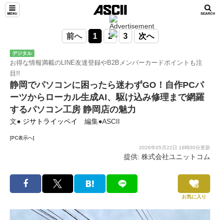
前へ
1
2
3
次へ
デジタル
お得な情報満載のLINE友達登録やB2Bメンバーカードポイントも注
目!!
静岡でパソコンに困ったら迷わずGO！自作PCパ
ーツからローカル生成AI、駆け込み修理まで網羅
するパソコン工房 静岡店の魅力
文●
ジサトライッペイ
編集●ASCII
[PC表示へ]
2026年05月22日 16時00分更新
提供: 株式会社ユニットコム
お気に入り