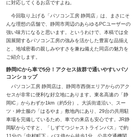
に対応してくるお店ですよね。
今回取り上げる「パソコン工房 静岡店」は、まさにそ
んな理想の店舗で、静岡市周辺のあらゆるPCユーザーの
強い味方になると思います。というわけで、本稿では全
国展開するパソコン工房の強みを活かした豊富な品揃え
と、地域密着の親しみやすさを兼ね備えた同店の魅力を
ご紹介します。
静岡ICから車で5分！アクセス抜群で通いやすいパソ
コンショップ
パソコン工房 静岡店は、静岡市西側エリアからのアク
セスが非常に便利な好立地にあります。東名高速の「静
岡IC」からわずか1km（約5分）。大浜街道沿い、スー
ツ・紳士服の「はるやま」敷地内にあり、29台の共用駐
車場を完備しているため、車での来店も安心です。JR静
岡駅からですと、「しずてつジャストラインバス」で約
11分の「中村町下」バス停から徒歩1分。公共交通機関