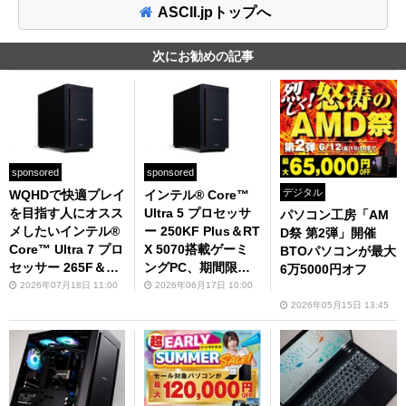
ASCII.jpトップへ
次にお勧めの記事
sponsored
sponsored
デジタル
WQHDで快適プレイ
インテル® Core™
を目指す人にオスス
Ultra 5 プロセッサ
パソコン工房「AM
メしたいインテル®
ー 250KF Plus＆RT
D祭 第2弾」開催
Core™ Ultra 7 プロ
X 5070搭載ゲーミ
BTOパソコンが最大
セッサー 265F＆RT
ングPC、期間限定
6万5000円オフ
X 5070/5070 Ti搭載
で電源ユニットを85
2026年07月18日 11:00
2026年06月17日 10:00
ゲーミングPC
0Wに無償アップグ
2026年05月15日 13:45
レード