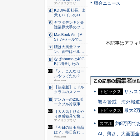
聯合ニュース
な睡眠を...
アイリスプラザ
KDDI松田社長、楽
天モバイルのロー
ミン...
ヤマダデンキと介
護業界大手のツク
イが協業...
MacBook Air（M
5）がセールで...
本記事はアフィ
腰は大風量ファ
ン、背中はペルチ
ェ冷却。ダ...
なぜahamoは40G
Bに増量したの
か ...
「え、こんなセー
ルやってたの？」
80％O...
Amazon
【決定版】ミドル
サムス
トピックス
クラスのスマート
フォンの...
アンカーの23Lポ
響を警戒 海外報道
ータブル冷蔵庫が
Ama...
最大2万
トピックス
【大人気】ひんや
り冷感寝具で快適
な睡眠を...
アイリスプラザ
約8万円で
スマホ
「今日の目玉商品
は？」毎日変わる
AI、薄さ、大画面
Amaz...
Amazon