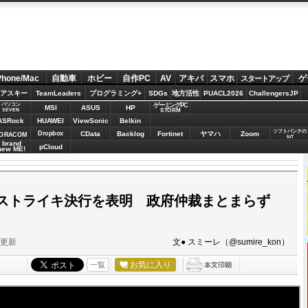
Phone/Mac
自動車
ホビー
自作PC
AV
アキバ
スマホ
ゲ
スタートアップ
アスキー
TeamLeaders
プログラミング+
SDGs
地方活性
PUACL2026
ChallengersJP
パソコン
ゲーミングPC
MSI
ASUS
HP
STORM
SEVEN
ASRock
HUAWEI
ViewSonic
Belkin
ソフトバンクの
Dropbox
CData
Backlog
Fortinet
ヤマハ
Zoom
ORACOM
IoT
brand
pCloud
new ME!
ストライキ決行を表明 政府仲裁まとまらず
分更新
文● スミーレ（@sumire_kon）
お気に入り
一覧