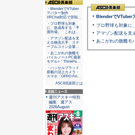
ASCII倶楽部
・BlenderでVTuber
アバター制作
BlenderでVT
VRChat対応で苦戦…
・プロ野球も対象
に、急成長する「予
測市場」 これは…
・アマゾン配送を支
える物流大手、ステ
ーブルコイン企業…
・あこがれの旗艦モ
バイルノートPC最新
モデル=「ThinkPa…
・ハッセルブラッド
搭載の頂上カメラ・
スマホ「OPPO Fin…
ASCII倶楽部とは
注目ニュース
週刊アスキー特別
編集 週アス
2026August