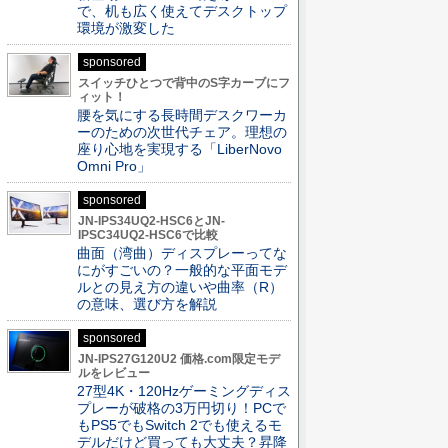
で、机も広く使えてデスクトップ
環境が激変した
sponsored
スイッチひとつで背中のS字カーブにフ
ィット！
腰を気にする長時間デスクワーカ
ーのための次世代チェア。理想の
座り心地を実現する「LiberNovo
Omni Pro」
sponsored
JN-IPS34UQ2-HSC6とJN-
IPSC34UQ2-HSC6で比較
曲面（湾曲）ディスプレーってな
にがすごいの？一般的な平面モデ
ルとの見え方の違いや曲率（R）
の意味、選び方を解説
sponsored
JN-IPS27G120U2 価格.com限定モデ
ルをレビュー
27型4K・120Hzゲーミングディス
プレーが破格の3万円切り！PCで
もPS5でもSwitch 2でも使えるモ
デルだけど買っても大丈夫？昇降