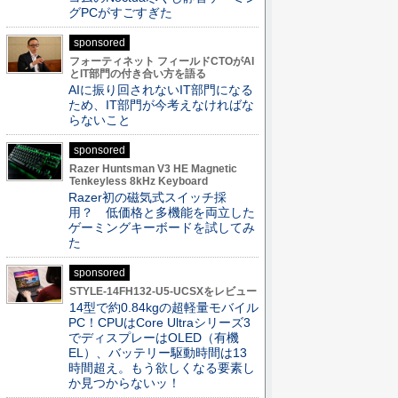
グPCがすごすぎた
sponsored
フォーティネット フィールドCTOがAI
とIT部門の付き合い方を語る
AIに振り回されないIT部門になる
ため、IT部門が今考えなければな
らないこと
sponsored
Razer Huntsman V3 HE Magnetic
Tenkeyless 8kHz Keyboard
Razer初の磁気式スイッチ採
用？ 低価格と多機能を両立した
ゲーミングキーボードを試してみ
た
sponsored
STYLE-14FH132-U5-UCSXをレビュー
14型で約0.84kgの超軽量モバイル
PC！CPUはCore Ultraシリーズ3
でディスプレーはOLED（有機
EL）、バッテリー駆動時間は13
時間超え。もう欲しくなる要素し
か見つからないッ！