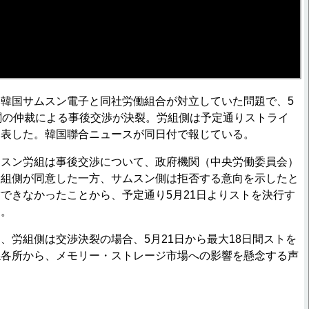
韓国サムスン電子と同社労働組合が対立していた問題で、5
関の仲裁による事後交渉が決裂。労組側は予定通りストライ
発表した。韓国聯合ニュースが同日付で報じている。
スン労組は事後交渉について、政府機関（中央労働委員会）
労組側が同意した一方、サムスン側は拒否する意向を示したと
できなかったことから、予定通り5月21日よりストを決行す
う。
労組側は交渉決裂の場合、5月21日から最大18日間ストを
係各所から、メモリー・ストレージ市場への影響を懸念する声