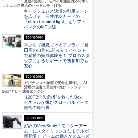
最短4営業日。モバイル通信対応でキャ
ッシュレス導入のハードルを下げる
キャッシュレス決済の利用シーン
を広げる 三井住友カードの
「stera terminal light」とソフト
バンクのIoT回線
sponsored
手ぶらで挑戦できるアプライド豊
田店の自作PC組み立てイベント
で感動の完成体験を！ プロのスタ
ッフによるサポートで初参加でも
安心
sponsored
ガバナンスの徹底で安全を担保し、AI
活用の促進で目指すのは“トレジャー
Box”という成長エンジン
“120TB消失危機”を救ったBox。
ゼネラルが挑むグローバルデータ
統合の舞台裏
sponsored
好評のViewSonic「モニターアー
ム」にスタイリッシュなモデルが
新登場！ アームの動きがスムーズ