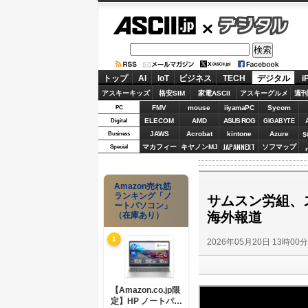
ASCII.jp
デジタル
トップ
AI
IoT
ビジネス
TECH
デジタル
i
アスキーキッズ
格安SIM
家電ASCII
アスキーグルメ
週刊
FMV
mouse
iiyamaPC
Sycom
PC
ELECOM
AMD
ASUS ROG
Digital
GIGABYTE
JAWS
Acrobat
kintone
Azure
Business
S
JAPANNEXT
マカフィー
キヤノンMJ
ソフマップ
Special
Amazon売れ筋
ランキング「ノ
サムスン労組、
ートパソコン」
海外報道
（在庫あり）
1
2026年05月20日 13時00
【Amazon.co.jp限
定】HP ノートパソ