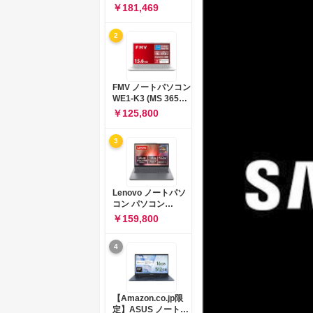
コン 15-fd 15.6イン
￥181,469
チ インテル Core 5
120U メモリ16GB
2
SSD512GB
Windows 11
Microsoft Office
2024搭載 WPS
Office搭載 カメラシ
FMV ノートパソコン
ャッター 指紋認証 薄
WE1-K3 (MS 365
型 Copilotキー搭載
Personal/Copilotキ
￥125,800
ナチュラルシルバー
ー搭載/Win 11/15.6
(BJ0M5PA-AAAI)
型/Core
3
i5/16GB/SSD
512GB/ホワイト)
FMVWK3E15W_AZ
Lenovo ノートパソ
コン パソコン
IdeaPad Slim 3 14.0
￥159,800
インチ AMD
Ryzen™ 5 8640HS
4
メモリ16GB
SSD512GB
Microsoft 365 試用
版 Windows11 バッ
テリー駆動12.6時間
【Amazon.co.jp限
重量1.39kg ルナグレ
定】ASUS ノートパ