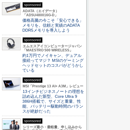
sponsored
ADATA（エイデータ）
「AD5U480016G-D」
価格高騰の今こそ「安心できる」
メモリを。信頼と実績のADATA
DDR5メモリを導入しよう
sponsored
エムエスアイコンピュータージャパン
「MAESTRO 500 WIRELESS」
約1万円でノイキャン、デュアル
接続ってマジ？ MSIのゲーミング
ヘッドセットのコスパがどうかし
ている
sponsored
MSI「Prestige 13 AI+ A3M」レビュー
13インチビジネスノートの理想を
詰め込んだ新型、Core Ultra 9
386H搭載で、サイズと重量、性
能、バッテリー駆動時間のバラン
スが絶妙だった
sponsored
シリーズ最小・最軽量、申し込みから