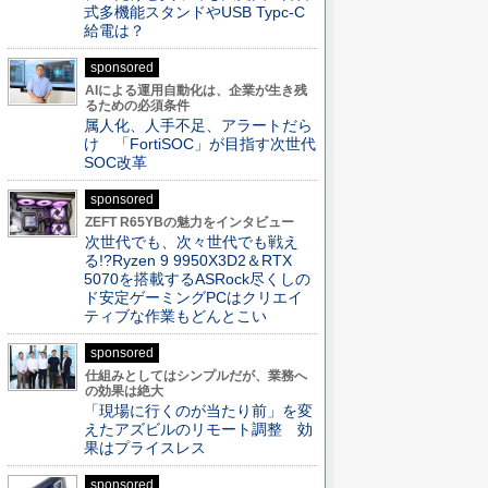
式多機能スタンドやUSB Typc-C
給電は？
sponsored
AIによる運用自動化は、企業が生き残
るための必須条件
属人化、人手不足、アラートだら
け 「FortiSOC」が目指す次世代
SOC改革
sponsored
ZEFT R65YBの魅力をインタビュー
次世代でも、次々世代でも戦え
る!?Ryzen 9 9950X3D2＆RTX
5070を搭載するASRock尽くしの
ド安定ゲーミングPCはクリエイ
ティブな作業もどんとこい
sponsored
仕組みとしてはシンプルだが、業務へ
の効果は絶大
「現場に行くのが当たり前」を変
えたアズビルのリモート調整 効
果はプライスレス
sponsored