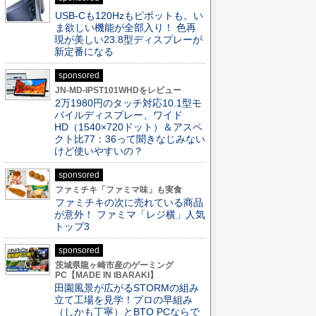
USB-Cも120Hzもピボットも。い
ま欲しい機能が全部入り！ 色再
現が美しい23.8型ディスプレーが
新定番になる
sponsored
JN-MD-IPST101WHDをレビュー
2万1980円のタッチ対応10.1型モ
バイルディスプレー、ワイド
HD（1540×720ドット）＆アスペ
クト比77：36って聞きなじみない
けど使いやすいの？
sponsored
ファミチキ「ファミマ味」も実食
ファミチキの次に売れている商品
が意外！ ファミマ「レジ横」人気
トップ3
sponsored
茨城県龍ヶ崎市産のゲーミング
PC【MADE IN IBARAKI】
田園風景が広がるSTORMの組み
立て工場を見学！プロの早組み
（しかも丁寧）とBTO PCならで