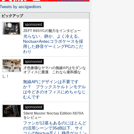
Tweets by asciijpeditors
ピックアップ
sponsored
ZEFT R65YCの魅力をインタビュー
光らない、静か、よく冷える。
Noctua×Antecコラボケースを採
用した静音ゲーミングPCのこだ
わり
sponsored
才色兼備なヤマハの無線APはモダンな
オフィスに最適 これなら違和感な
し！
無線APにデザインは不要です
か？ ブラックスケルトンモデル
は今どきのオフィスにめちゃなじ
むんです
sponsored
Silent Master Noctua Edition X870A
をレビュー
ファンが12基もあるのにほとんど
の活用シーンで35dB以下、サイ
コムのNoctua尽くし静音ゲーミン