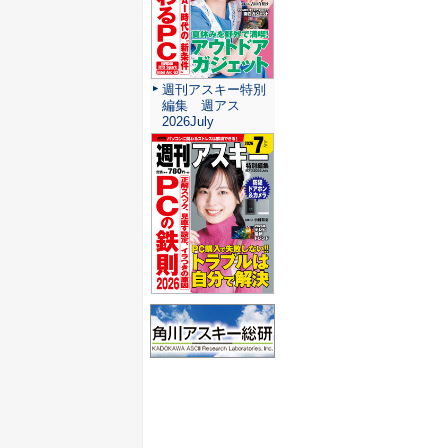
週刊アスキー特別
編集 週アス
2026July