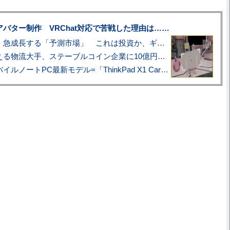
uberアバター制作 VRChat対応で苦戦した理由は……
プロ野球も対象に、急成長する「予測市場」 これは投資か、ギャンブルか
アマゾン配送を支える物流大手、ステーブルコイン企業に10億円投資のワケ
あこがれの旗艦モバイルノートPC最新モデル=「ThinkPad X1 Carbon Gen 14 Aura Edition」実機レビュー