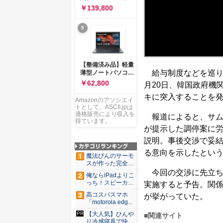
ー 83K9003JJP ノー
ソコン Vivobook 15
￥139,800
トPC
M1502NAQ 15.6イ
ンチ AMD Ryzen 7
5
170 メモリ16GB
SSD 512GB
Microsoft 365
Personal (24か月版)
搭載 Windows 11 重
【整備済み品】軽量
量1.7kg Wi-Fi 6E ク
給与制度などを巡り
薄型ノートパソコン
ワイエットブルー
dynabook G83 ■
￥62,800
月20日、韓国政府機
M1502NAQ-
13.3型
R7165BUWS
キに突入することを
FHD(1920x1080) -
Amazonのアソシエイ
高性能第11世代Core
トとして、ASCII.jpは
i5-1135G7 - メモリ
適格販売により収入を
報道によると、サム
16GB - SSD 256GB
得ています。
が提示した調停案に
- Webカメラ -
WiFi&Bluetooth -
説明。事後交渉で妥結
USB Type-C - MS
る意向を示したとい
Office 2021 - Win11
魔法びんのサーモ
搭載
スが作った完全遮
光100...
今回の交渉に先立ち、
俺ならiPadよりこ
っち！スピーカー
実施すると予告。関
9個...
高コスパスマホ
が挙がっていた。
「motorola edg...
【大人気】ひんや
■関連サイト
り冷感寝具で快適