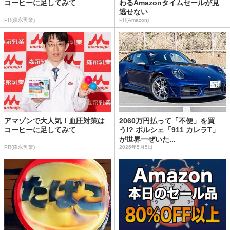
コーヒーに足してみて
わるAmazonタイムセールが見
逃せない
PR(森永乳業)
PR(Amazon)
アマゾンで大人気！血圧対策は
2060万円払って「不便」を買
コーヒーに足してみて
う!? ポルシェ「911 カレラT」
が世界一ぜいた...
PR(森永乳業)
2026年5月5日