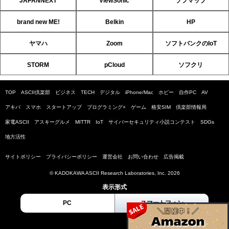
JAPANNEXT
ViewSonic
ソフマップ
brand new ME!
Belkin
HP
ヤマハ
Zoom
ソフトバンクのIoT
STORM
pCloud
ソフクリ
TOP
ASCII倶楽部
ビジネス
TECH
デジタル
iPhone/Mac
ホビー
自作PC
AV
アキバ
スマホ
スタートアップ
プログラミング+
ゲーム
格安SIM
倶楽部情報局
家電ASCII
アスキーグルメ
MITTR
IoT
サイバーセキュリティ小説コンテスト
SDGs
地方活性
サイトポリシー
プライバシーポリシー
運営会社
お問い合わせ
広告掲載
© KADOKAWA ASCII Research Laboratories, Inc. 2026
表示形式
PC
スマートフォン