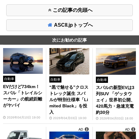
この記事の先頭へ
ASCII.jpトップへ
次にお勧めの記事
自動車
自動車
自動車
EVだけど734km！
“黒で魅せる”クロス
スバルの新型EVは3
スバル「トレイルシ
トレック誕生 スバ
列SUV 「ゲッタウ
ーカー」の航続距離
ルが特別仕様車「Li
ェイ」世界初公開、
がヤバイ
mited Black」を投
420馬力・急速充電
入
約30分
2026年04月10日 19:00
2026年04月03日 19:00
2026年04月03日 18:00
AD
AD