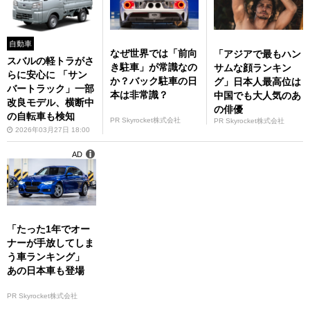
自動車
なぜ世界では「前向
「アジアで最もハン
スバルの軽トラがさ
き駐車」が常識なの
サムな顔ランキン
らに安心に 「サン
か？バック駐車の日
グ」日本人最高位は
バートラック」一部
本は非常識？
中国でも大人気のあ
改良モデル、横断中
の俳優
の自転車も検知
PR Skyrocket株式会社
PR Skyrocket株式会社
2026年03月27日 18:00
AD
「たった1年でオー
ナーが手放してしま
う車ランキング」
あの日本車も登場
PR Skyrocket株式会社