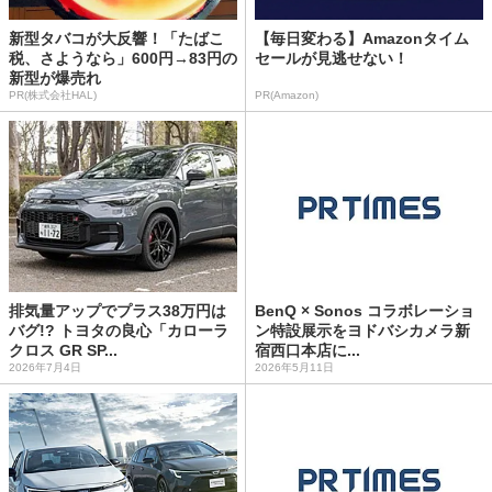
新型タバコが大反響！「たばこ
【毎日変わる】Amazonタイム
税、さようなら」600円→83円の
セールが見逃せない！
新型が爆売れ
PR(株式会社HAL)
PR(Amazon)
排気量アップでプラス38万円は
BenQ × Sonos コラボレーショ
バグ!? トヨタの良心「カローラ
ン特設展示をヨドバシカメラ新
クロス GR SP...
宿西口本店に...
2026年7月4日
2026年5月11日