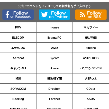
公式アカウントをフォローして最新情報を手に入れよう
FMV
mouse
マカフィー
ELECOM
iiyama PC
HUAWEI
JAWS-UG
AMD
kintone
Acrobat
Sycom
ASUS ROG
キヤノンMJ
Azure
パソコンSEVEN
MSI
GIGABYTE
ASRock
SORACOM
Dropbox
CData
Backlog
Fortinet
ASUS