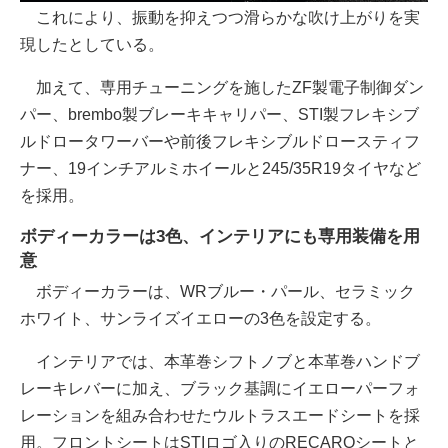
これにより、振動を抑えつつ滑らかな吹け上がりを実
現したとしている。
加えて、専用チューニングを施したZF製電子制御ダン
パー、brembo製ブレーキキャリパー、STI製フレキシブ
ルドロータワーバーや前後フレキシブルドロースティフ
ナー、19インチアルミホイールと245/35R19タイヤなど
を採用。
ボディーカラーは3色、インテリアにも専用装備を用
意
ボディーカラーは、WRブルー・パール、セラミック
ホワイト、サンライズイエローの3色を設定する。
インテリアでは、本革巻シフトノブと本革巻ハンドブ
レーキレバーに加え、ブラック基調にイエローパーフォ
レーションを組み合わせたウルトラスエードシートを採
用。フロントシートはSTIロゴ入りのRECAROシートと