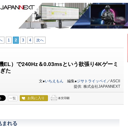
へ
1
2
3
4
次へ
機EL）で240Hz＆0.03msという欲張り4Kゲーミ
ぎた
文●
いちえもん
編集●
ジサトライッペイ
／ASCII
提供: 株式会社JAPANNEXT
お気に入り
一覧
込まれる