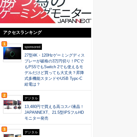
アクセスランキング
1
sponsored
27型4K・120Hzゲーミングディス
プレーが破格の3万円切り！PCで
もPS5でもSwitch 2でも使えるモ
デルだけど買っても大丈夫？昇降
式多機能スタンドやUSB Typc-C
給電は？
2
デジタル
13,480円で買える高コスパ液晶！
JAPANNEXT、21.5型IPSフルHD
モニター発売
3
デジタル