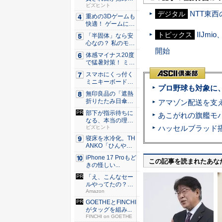
た。経営者...
ビズヒント
NTT東西
デジタル
重めの3Dゲームも
快適！ ゲームに強
いH...
IIJm
トピックス
「半固体」なら安
心なの？ 私のモバ
開始
イルバ...
体感マイナス20度
で猛暑対策！ ミズ
ノの...
スマホにくっ付く
ミニキーボード！
プロ野球も対象に
触ってわ...
無印良品の「遮熱
折りたたみ日傘」
約160...
部下が指示待ちに
なる、本当の理
由。23年...
ビズヒント
寝床を水冷化。TH
ANKO「ひんやり
水流...
iPhone 17 Proもど
この記事を読まれたあな
きの怪しい...
「え、こんなセー
ルやってたの？」
80％O...
Amazon
GOETHEとFINCHI
がタッグを組み...
FINCHI on GOETHE