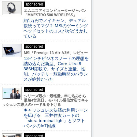
sponsored
エムエスアイコンピュータージャパン
「MAESTRO 500 WIRELESS」
約1万円でノイキャン、デュアル
接続ってマジ？ MSIのゲーミング
ヘッドセットのコスパがどうかし
ている
sponsored
MSI「Prestige 13 AI+ A3M」レビュー
13インチビジネスノートの理想を
詰め込んだ新型、Core Ultra 9
386H搭載で、サイズと重量、性
能、バッテリー駆動時間のバラン
スが絶妙だった
sponsored
シリーズ最小・最軽量、申し込みから
最短4営業日。モバイル通信対応でキャ
ッシュレス導入のハードルを下げる
キャッシュレス決済の利用シーン
を広げる 三井住友カードの
「stera terminal light」とソフト
バンクのIoT回線
sponsored