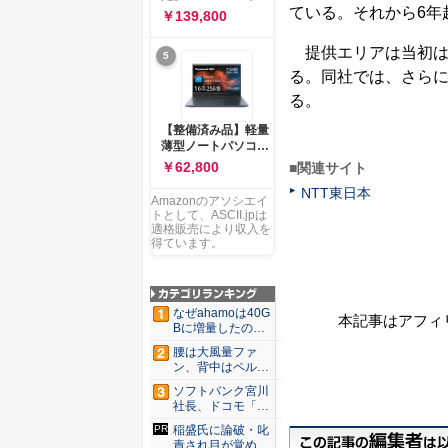
ー 83K9003JJP ノー
ている。それから6年
ソコン Vivobook 15
￥139,800
トPC
M1502NAQ 15.6イ
ンチ AMD Ryzen 7
提供エリアは当初は東
5
170 メモリ16GB
る。同社では、さらに
SSD 512GB
Microsoft 365
る。
Personal (24か月版)
搭載 Windows 11 重
【整備済み品】軽量
量1.7kg Wi-Fi 6E ク
薄型ノートパソコン
ワイエットブルー
dynabook G83 ■
￥62,800
■関連サイト
M1502NAQ-
13.3型
R7165BUWS
NTT東日本
FHD(1920x1080) -
Amazonのアソシエイ
高性能第11世代Core
トとして、ASCII.jpは
i5-1135G7 - メモリ
適格販売により収入を
16GB - SSD 256GB
得ています。
- Webカメラ -
WiFi&Bluetooth -
USB Type-C - MS
Office 2021 - Win11
なぜahamoは40G
本記事はアフィ
搭載
Bに増量したの
か ...
腰は大風量ファ
ン、背中はペルチ
ェ冷却。ダ...
ソフトバンク宮川
社長、ドコモ「ah
amo...
稲盛氏に論破・叱
責され目が覚め