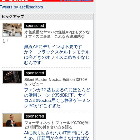
Tweets by asciijpeditors
ピックアップ
sponsored
才色兼備なヤマハの無線APはモダンな
オフィスに最適 これなら違和感な
し！
無線APにデザインは不要です
か？ ブラックスケルトンモデル
は今どきのオフィスにめちゃなじ
むんです
sponsored
Silent Master Noctua Edition X870A
をレビュー
ファンが12基もあるのにほとんど
の活用シーンで35dB以下、サイ
コムのNoctua尽くし静音ゲーミン
グPCがすごすぎた
sponsored
フォーティネット フィールドCTOがAI
とIT部門の付き合い方を語る
AIに振り回されないIT部門になる
ため、IT部門が今考えなければな