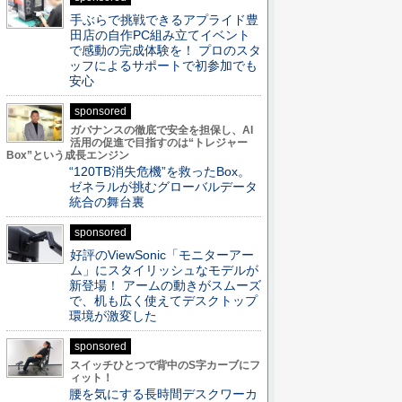
手ぶらで挑戦できるアプライド豊
田店の自作PC組み立てイベント
で感動の完成体験を！ プロのスタ
ッフによるサポートで初参加でも
安心
sponsored
ガバナンスの徹底で安全を担保し、AI
活用の促進で目指すのは“トレジャー
Box”という成長エンジン
“120TB消失危機”を救ったBox。
ゼネラルが挑むグローバルデータ
統合の舞台裏
sponsored
好評のViewSonic「モニターアー
ム」にスタイリッシュなモデルが
新登場！ アームの動きがスムーズ
で、机も広く使えてデスクトップ
環境が激変した
sponsored
スイッチひとつで背中のS字カーブにフ
ィット！
腰を気にする長時間デスクワーカ