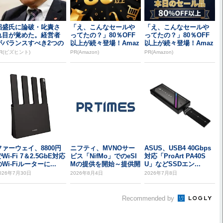
稲盛氏に論破・叱責さ
「え、こんなセールや
「え、こんなセールや
れ目が覚めた。経営者
ってたの？」80％OFF
ってたの？」80％OFF
がバランスすべき2つの
以上が続々登場！Amaz
以上が続々登場！Amaz
背反
onの本気が...
onの本気が...
R(ビズヒント)
PR(Amazon)
PR(Amazon)
ファーウェイ、8800円
ニフティ、MVNOサー
ASUS、USB4 40Gbps
Wi-Fi 7＆2.5GbE対応
ビス「NifMo」でのeSI
対応「ProArt PA40S
Wi-Fiルーターに...
Mの提供を開始～提供開
U」などSSDエン...
始を記念...
026年7月30日
2026年8月4日
2026年7月8日
Recommended by