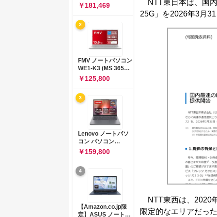
NTT東日本は、国内
コン 15-fd 15.6イン
￥181,469
チ インテル Core 5
25G」を2026年3
120U メモリ16GB
2
SSD512GB
Windows 11
Microsoft Office
2024搭載 WPS
Office搭載 カメラシ
FMV ノートパソコン
ャッター 指紋認証 薄
WE1-K3 (MS 365
型 Copilotキー搭載
Personal/Copilotキ
￥125,800
ナチュラルシルバー
ー搭載/Win 11/15.6
(BJ0M5PA-AAAI)
型/Core
3
i5/16GB/SSD
512GB/ホワイト)
FMVWK3E15W_AZ
Lenovo ノートパソ
コン パソコン
IdeaPad Slim 3 14.0
￥159,800
インチ AMD
Ryzen™ 5 8640HS
4
メモリ16GB
SSD512GB
Microsoft 365 試用
版 Windows11 バッ
NTT東西は、2020
テリー駆動12.6時間
【Amazon.co.jp限
限定的なエリアだっ
重量1.39kg ルナグレ
定】ASUS ノートパ