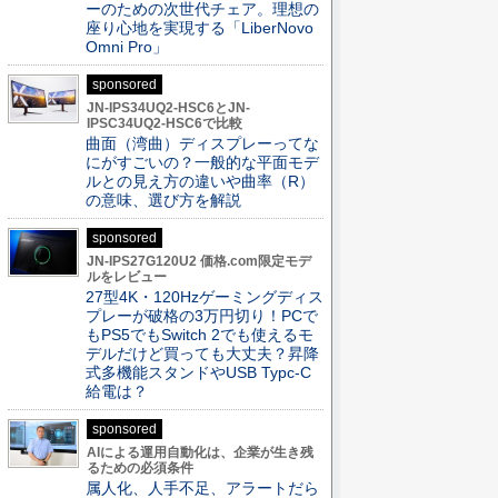
ーのための次世代チェア。理想の
座り心地を実現する「LiberNovo
Omni Pro」
sponsored
JN-IPS34UQ2-HSC6とJN-
IPSC34UQ2-HSC6で比較
曲面（湾曲）ディスプレーってな
にがすごいの？一般的な平面モデ
ルとの見え方の違いや曲率（R）
の意味、選び方を解説
sponsored
JN-IPS27G120U2 価格.com限定モデ
ルをレビュー
27型4K・120Hzゲーミングディス
プレーが破格の3万円切り！PCで
もPS5でもSwitch 2でも使えるモ
デルだけど買っても大丈夫？昇降
式多機能スタンドやUSB Typc-C
給電は？
sponsored
AIによる運用自動化は、企業が生き残
るための必須条件
属人化、人手不足、アラートだら