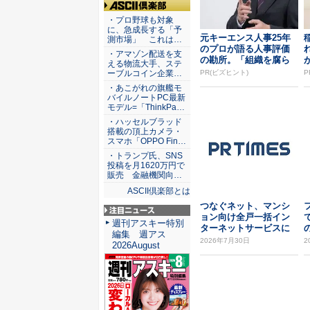
ASCII倶楽部
・プロ野球も対象
に、急成長する「予
元キーエンス人事25年
測市場」 これは…
のプロが語る人事評価
・アマゾン配送を支
の勘所。「組織を腐ら
える物流大手、ステ
せるNG評価」とは...
ーブルコイン企業…
PR(ビズヒント)
P
・あこがれの旗艦モ
バイルノートPC最新
モデル=「ThinkPa…
・ハッセルブラッド
搭載の頂上カメラ・
スマホ「OPPO Fin…
・トランプ氏、SNS
投稿を月1620万円で
販売 金融機関向…
ASCII倶楽部とは
つなぐネット、マンシ
ョン向け全戸一括イン
で
注目ニュース
週刊アスキー特別
ターネットサービスに
の
編集 週アス
おいて新オプション「...
2026年7月30日
2
2026August