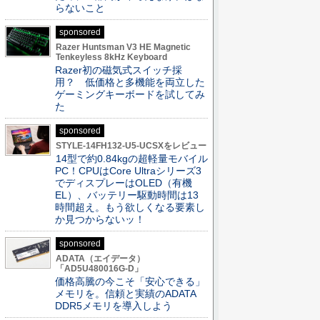
らないこと
sponsored
Razer Huntsman V3 HE Magnetic
Tenkeyless 8kHz Keyboard
Razer初の磁気式スイッチ採
用？ 低価格と多機能を両立した
ゲーミングキーボードを試してみ
た
sponsored
STYLE-14FH132-U5-UCSXをレビュー
14型で約0.84kgの超軽量モバイル
PC！CPUはCore Ultraシリーズ3
でディスプレーはOLED（有機
EL）、バッテリー駆動時間は13
時間超え。もう欲しくなる要素し
か見つからないッ！
sponsored
ADATA（エイデータ）
「AD5U480016G-D」
価格高騰の今こそ「安心できる」
メモリを。信頼と実績のADATA
DDR5メモリを導入しよう