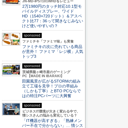
JN-MD-IPST101WHDをレビュー
2万1980円のタッチ対応10.1型モ
バイルディスプレー、ワイド
HD（1540×720ドット）＆アスペ
クト比77：36って聞きなじみない
けど使いやすいの？
sponsored
ファミチキ「ファミマ味」も実食
ファミチキの次に売れている商品
が意外！ ファミマ「レジ横」人気
トップ3
sponsored
茨城県龍ヶ崎市産のゲーミング
PC【MADE IN IBARAKI】
田園風景が広がるSTORMの組み
立て工場を見学！プロの早組み
（しかも丁寧）とBTO PCならで
はの特注PCパーツに大興奮
sponsored
ビジネスIT環境が大きく変わる中で、
情シスさんの悩みも変化している？
「IT機器が高すぎる」「熟練メン
バー不在で分からない」… 情シス