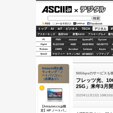
ASCII.jp
デジタル
トップ
AI
IoT
ビジネス
TECH
デジタル
i
アスキーキッズ
格安SIM
家電ASCII
アスキーグルメ
週刊
FMV
mouse
iiyamaPC
Sycom
PC
ELECOM
AMD
ASUS ROG
Digital
GIGABYTE
JAWS
Acrobat
kintone
Azure
Business
S
JAPANNEXT
マカフィー
キヤノンMJ
ソフマップ
Special
Amazon売れ筋
ランキング「ノ
50Gbpsのサービスも
ートパソコン」
（在庫あり）
フレッツ光、10
25G」来年3月
1
2025年12月23日 10時10
【Amazon.co.jp限
定】HP ノートパソ