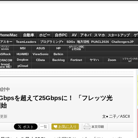
Phone/Mac
自動車
ホビー
自作PC
AV
アキバ
スマホ
ゲ
スタートアップ
アスキー
TeamLeaders
プログラミング+
SDGs
地方活性
PUACL2026
ChallengersJP
パソコン
ゲーミングPC
MSI
ASUS
HP
STORM
SEVEN
ASRock
HUAWEI
ViewSonic
Belkin
ソフトバンクの
Dropbox
CData
Backlog
Fortinet
ヤマハ
Zoom
ORACOM
IoT
brand
pCloud
new ME!
検討中
Gbpsを超えて25Gbpsに！ 「フレッツ光
開始
分更新
文● 二子／ASCII
お気に入り
一覧