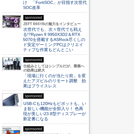
け 「FortiSOC」が目指す次世代
SOC改革
sponsored
ZEFT R65YBの魅力をインタビュー
次世代でも、次々世代でも戦え
る!?Ryzen 9 9950X3D2＆RTX
5070を搭載するASRock尽くしの
ド安定ゲーミングPCはクリエイ
ティブな作業もどんとこい
sponsored
仕組みとしてはシンプルだが、業務へ
の効果は絶大
「現場に行くのが当たり前」を変
えたアズビルのリモート調整 効
果はプライスレス
sponsored
USB-Cも120Hzもピボットも。い
ま欲しい機能が全部入り！ 色再
現が美しい23.8型ディスプレーが
新定番になる
sponsored