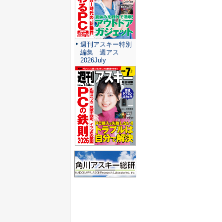
週刊アスキー特別
編集 週アス
2026July