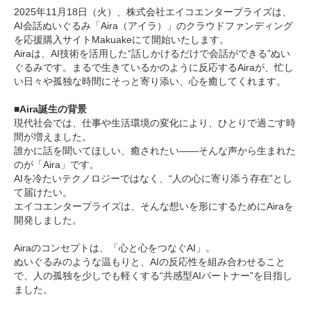
2025年11月18日（火）、株式会社エイコエンタープライズは、
AI会話ぬいぐるみ「Aira（アイラ）」のクラウドファンディング
を応援購入サイトMakuakeにて開始いたします。
Airaは、AI技術を活用した“話しかけるだけで会話ができる”ぬい
ぐるみです。まるで生きているかのように反応するAiraが、忙し
い日々や孤独な時間にそっと寄り添い、心を癒してくれます。
■Aira誕生の背景
現代社会では、仕事や生活環境の変化により、ひとりで過ごす時
間が増えました。
誰かに話を聞いてほしい、癒されたい――そんな声から生まれた
のが「Aira」です。
AIを冷たいテクノロジーではなく、“人の心に寄り添う存在”とし
て届けたい。
エイコエンタープライズは、そんな想いを形にするためにAiraを
開発しました。
Airaのコンセプトは、「心と心をつなぐAI」。
ぬいぐるみのような温もりと、AIの反応性を組み合わせること
で、人の孤独を少しでも軽くする“共感型AIパートナー”を目指し
ました。