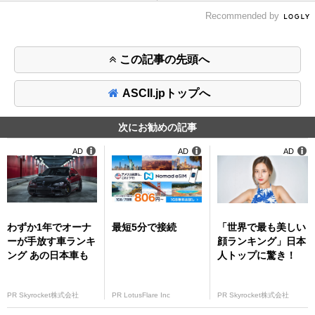
Recommended by
この記事の先頭へ
ASCII.jpトップへ
次にお勧めの記事
AD
AD
AD
わずか1年でオーナ
最短5分で接続
「世界で最も美しい
ーが手放す車ランキ
顔ランキング」日本
ング あの日本車も
人トップに驚き！
PR Skyrocket株式会社
PR LotusFlare Inc
PR Skyrocket株式会社