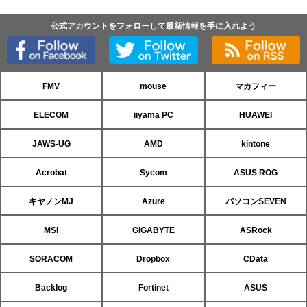
公式アカウントをフォローして最新情報を手に入れよう
FMV
mouse
マカフィー
ELECOM
iiyama PC
HUAWEI
JAWS-UG
AMD
kintone
Acrobat
Sycom
ASUS ROG
キヤノンMJ
Azure
パソコンSEVEN
MSI
GIGABYTE
ASRock
SORACOM
Dropbox
CData
Backlog
Fortinet
ASUS