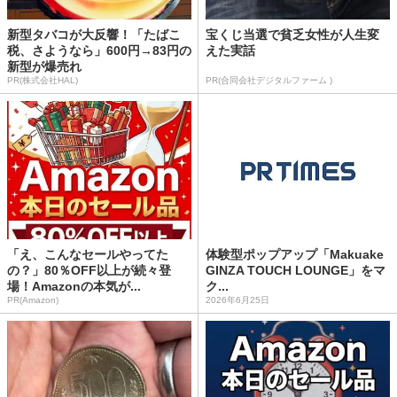
新型タバコが大反響！「たばこ
宝くじ当選で貧乏女性が人生変
税、さようなら」600円→83円の
えた実話
新型が爆売れ
PR(株式会社HAL)
PR(合同会社デジタルファーム )
「え、こんなセールやってた
体験型ポップアップ「Makuake
の？」80％OFF以上が続々登
GINZA TOUCH LOUNGE」をマ
場！Amazonの本気が...
ク...
PR(Amazon)
2026年6月25日