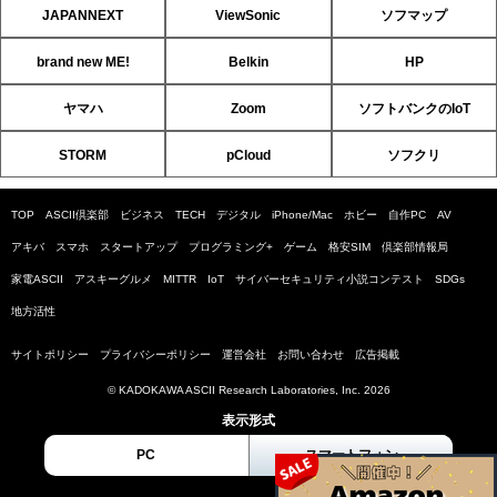
JAPANNEXT
ViewSonic
ソフマップ
brand new ME!
Belkin
HP
ヤマハ
Zoom
ソフトバンクのIoT
STORM
pCloud
ソフクリ
TOP
ASCII倶楽部
ビジネス
TECH
デジタル
iPhone/Mac
ホビー
自作PC
AV
アキバ
スマホ
スタートアップ
プログラミング+
ゲーム
格安SIM
倶楽部情報局
家電ASCII
アスキーグルメ
MITTR
IoT
サイバーセキュリティ小説コンテスト
SDGs
地方活性
サイトポリシー
プライバシーポリシー
運営会社
お問い合わせ
広告掲載
© KADOKAWA ASCII Research Laboratories, Inc. 2026
表示形式
PC
スマートフォン