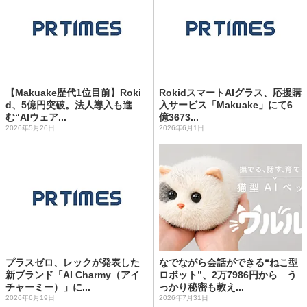
【Makuake歴代1位目前】Roki
RokidスマートAIグラス、応援購
d、5億円突破。法人導入も進
入サービス「Makuake」にて6
む“AIウェア...
億3673...
2026年5月26日
2026年6月1日
プラスゼロ、レックが発表した
なでながら会話ができる“ねこ型
新ブランド「AI Charmy（アイ
ロボット”、2万7986円から う
チャーミー）」に...
っかり秘密も教え...
2026年6月19日
2026年7月31日