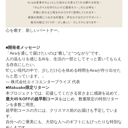
心を癒す、新しいパートナー。
■開発者メッセージ
「Airaを通して届けたいのは“癒し”と“つながり”です。
人の温もりを感じるAIを、生活の一部としてそっと置いてもらえ
る存在にしたい。
忙しい現代の中で、少しだけ心を休める時間をAiraが作り出せた
らと思っています。」
― 株式会社エイコエンタープライズ 代表
■Makuake限定リターン
本プロジェクトでは、応援してくださる皆さまに感謝を込めて、
最大45％OFFの超早割コース
をはじめ、数量限定の特別リター
ンを多数ご用意。
超早割コースの方には、クリスマス前のお届けも予定していま
す。
自分へのご褒美にも、大切な人へのギフトにもぴったりな特別な
AIくまです。