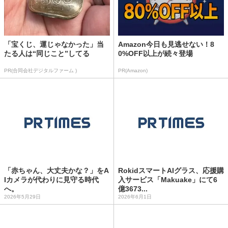
「宝くじ、運じゃなかった」当
Amazon今日も見逃せない！8
たる人は“同じこと”してる
0%OFF以上が続々登場
PR(合同会社デジタルファーム )
PR(Amazon)
「赤ちゃん、大丈夫かな？」をA
RokidスマートAIグラス、応援購
Iカメラが代わりに見守る時代
入サービス「Makuake」にて6
へ。
億3673...
2026年5月29日
2026年6月1日