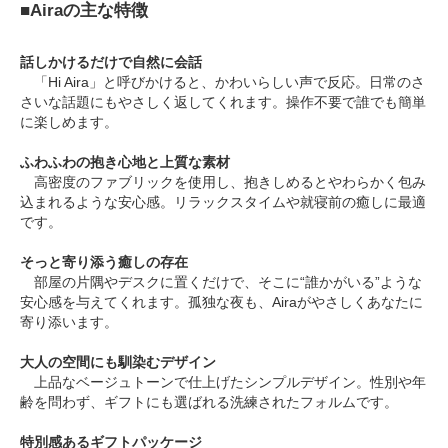
■Airaの主な特徴
話しかけるだけで自然に会話
「Hi Aira」と呼びかけると、かわいらしい声で反応。日常のさ
さいな話題にもやさしく返してくれます。操作不要で誰でも簡単
に楽しめます。
ふわふわの抱き心地と上質な素材
高密度のファブリックを使用し、抱きしめるとやわらかく包み
込まれるような安心感。リラックスタイムや就寝前の癒しに最適
です。
そっと寄り添う癒しの存在
部屋の片隅やデスクに置くだけで、そこに“誰かがいる”ような
安心感を与えてくれます。孤独な夜も、Airaがやさしくあなたに
寄り添います。
大人の空間にも馴染むデザイン
上品なベージュトーンで仕上げたシンプルデザイン。性別や年
齢を問わず、ギフトにも選ばれる洗練されたフォルムです。
特別感あるギフトパッケージ